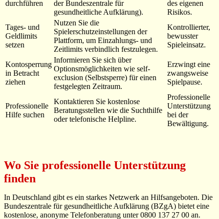
durchführen
der Bundeszentrale für
des eigenen
gesundheitliche Aufklärung).
Risikos.
Nutzen Sie die
Tages- und
Kontrollierter,
Spielerschutzeinstellungen der
Geldlimits
bewusster
Plattform, um Einzahlungs- und
setzen
Spieleinsatz.
Zeitlimits verbindlich festzulegen.
Informieren Sie sich über
Kontosperrung
Erzwingt eine
Optionsmöglichkeiten wie self-
in Betracht
zwangsweise
exclusion (Selbstsperre) für einen
ziehen
Spielpause.
festgelegten Zeitraum.
Professionelle
Kontaktieren Sie kostenlose
Professionelle
Unterstützung
Beratungsstellen wie die Suchthilfe
Hilfe suchen
bei der
oder telefonische Helpline.
Bewältigung.
Wo Sie professionelle Unterstützung
finden
In Deutschland gibt es ein starkes Netzwerk an Hilfsangeboten. Die
Bundeszentrale für gesundheitliche Aufklärung (BZgA) bietet eine
kostenlose, anonyme Telefonberatung unter 0800 137 27 00 an.