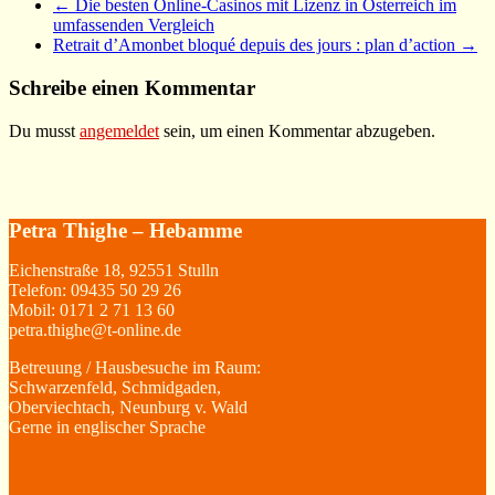
←
Die besten Online-Casinos mit Lizenz in Österreich im
umfassenden Vergleich
Retrait d’Amonbet bloqué depuis des jours : plan d’action
→
Schreibe einen Kommentar
Du musst
angemeldet
sein, um einen Kommentar abzugeben.
Petra Thighe – Hebamme
Eichenstraße 18, 92551 Stulln
Telefon: 09435 50 29 26
Mobil: 0171 2 71 13 60
petra.thighe@t-online.de
Betreuung / Hausbesuche im Raum:
Schwarzenfeld, Schmidgaden,
Oberviechtach, Neunburg v. Wald
Gerne in englischer Sprache