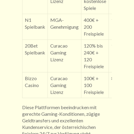
Lizenz
kostenlose
Spiele
N1
MGA-
400€ +
9.2 von 10
Spielbank
Genehmigung
200
Freispiele
20Bet
Curacao
120% bis
9,0/10
Spielbank
Gaming
240€ +
Lizenz
120
Freispiele
Bizzo
Curacao
100€ +
8,8/10
Casino
Gaming
100
Lizenz
Freispiele
Diese Plattformen beeindrucken mit
gerechte Gaming-Konditionen, zügige
Geldtransfers und exzellenten
Kundenservice, der österreichischen
Spielern 24/7 zur Verfügung steht.