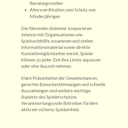
Beratungsstellen
Altersverifikation zum Schutz von
Minderjährigen
Die führenden Anbieter kooperieren
intensiv mit Organisationen wie
Spielsuchthilfe zusammen und stellen
Informationsmaterial sowie direkte
Kontaktmöglichkeiten bereit. Spieler
können zu jeder Zeit ihre Limits anpassen
oder eine Auszeit nehmen.
Klare Präsentation der Gewinnchancen,
gerechte Bonusbestimmungen und schnelle
Auszahlungen sind weitere wichtige
Aspekte des Spielerschutzes.
Verantwortungsvolle Betreiber fördern
aktiv ein sicheres Spielumfeld.