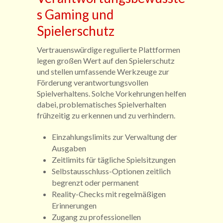
s Gaming und
Spielerschutz
Vertrauenswürdige regulierte Plattformen
legen großen Wert auf den Spielerschutz
und stellen umfassende Werkzeuge zur
Förderung verantwortungsvollen
Spielverhaltens. Solche Vorkehrungen helfen
dabei, problematisches Spielverhalten
frühzeitig zu erkennen und zu verhindern.
Einzahlungslimits zur Verwaltung der
Ausgaben
Zeitlimits für tägliche Spielsitzungen
Selbstausschluss-Optionen zeitlich
begrenzt oder permanent
Reality-Checks mit regelmäßigen
Erinnerungen
Zugang zu professionellen