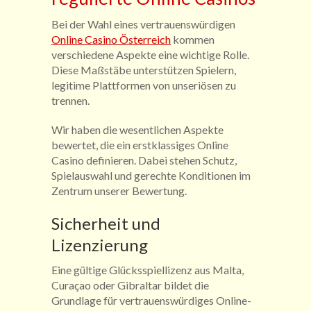
Bei der Wahl eines vertrauenswürdigen
Online Casino Österreich
kommen
verschiedene Aspekte eine wichtige Rolle.
Diese Maßstäbe unterstützen Spielern,
legitime Plattformen von unseriösen zu
trennen.
Wir haben die wesentlichen Aspekte
bewertet, die ein erstklassiges Online
Casino definieren. Dabei stehen Schutz,
Spielauswahl und gerechte Konditionen im
Zentrum unserer Bewertung.
Sicherheit und
Lizenzierung
Eine gültige Glücksspiellizenz aus Malta,
Curaçao oder Gibraltar bildet die
Grundlage für vertrauenswürdiges Online-