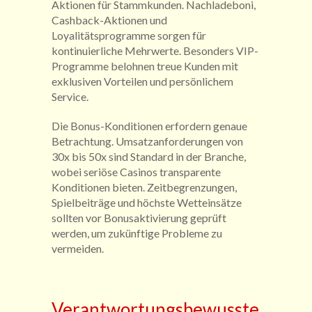
Aktionen für Stammkunden. Nachladeboni,
Cashback-Aktionen und
Loyalitätsprogramme sorgen für
kontinuierliche Mehrwerte. Besonders VIP-
Programme belohnen treue Kunden mit
exklusiven Vorteilen und persönlichem
Service.
Die Bonus-Konditionen erfordern genaue
Betrachtung. Umsatzanforderungen von
30x bis 50x sind Standard in der Branche,
wobei seriöse Casinos transparente
Konditionen bieten. Zeitbegrenzungen,
Spielbeiträge und höchste Wetteinsätze
sollten vor Bonusaktivierung geprüft
werden, um zukünftige Probleme zu
vermeiden.
Verantwortungsbewusste