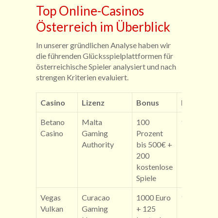
Top Online-Casinos
Österreich im Überblick
In unserer gründlichen Analyse haben wir
die führenden Glücksspielplattformen für
österreichische Spieler analysiert und nach
strengen Kriterien evaluiert.
Casino
Lizenz
Bonus
Bewertun
Betano
Malta
100
9.5 von 10
Casino
Gaming
Prozent
Authority
bis 500€ +
200
kostenlose
Spiele
Vegas
Curacao
1000 Euro
9.3 von 10
Vulkan
Gaming
+ 125