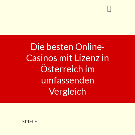
Die besten Online-
Casinos mit Lizenz in
Österreich im
umfassenden
Vergleich
SPIELE