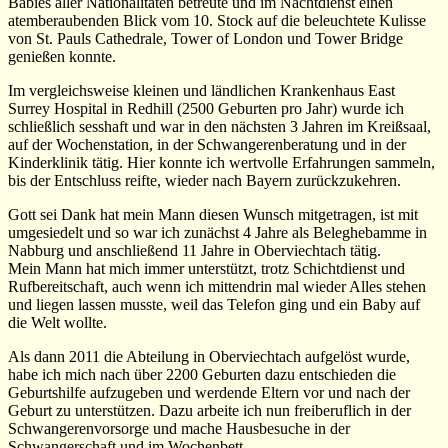
Babies aller Nationalitäten betreute und im Nachtdienst einen
atemberaubenden Blick vom 10. Stock auf die beleuchtete Kulisse
von St. Pauls Cathedrale, Tower of London und Tower Bridge
genießen konnte.
Im vergleichsweise kleinen und ländlichen Krankenhaus East
Surrey Hospital in Redhill (2500 Geburten pro Jahr) wurde ich
schließlich sesshaft und war in den nächsten 3 Jahren im Kreißsaal,
auf der Wochenstation, in der Schwangerenberatung und in der
Kinderklinik tätig. Hier konnte ich wertvolle Erfahrungen sammeln,
bis der Entschluss reifte, wieder nach Bayern zurückzukehren.
Gott sei Dank hat mein Mann diesen Wunsch mitgetragen, ist mit
umgesiedelt und so war ich zunächst 4 Jahre als Beleghebamme in
Nabburg und anschließend 11 Jahre in Oberviechtach tätig.
Mein Mann hat mich immer unterstützt, trotz Schichtdienst und
Rufbereitschaft, auch wenn ich mittendrin mal wieder Alles stehen
und liegen lassen musste, weil das Telefon ging und ein Baby auf
die Welt wollte.
Als dann 2011 die Abteilung in Oberviechtach aufgelöst wurde,
habe ich mich nach über 2200 Geburten dazu entschieden die
Geburtshilfe aufzugeben und werdende Eltern vor und nach der
Geburt zu unterstützen. Dazu arbeite ich nun freiberuflich in der
Schwangerenvorsorge und mache Hausbesuche in der
Schwangerschaft und im Wochenbett.