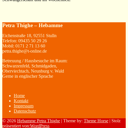
Petra Thighe – Hebamme
Eichenstraße 18, 92551 Stulln
Telefon: 09435 50 29 26
Mobil: 0171 2 71 13 60
petra.thighe@t-online.de
Betreuung / Hausbesuche im Raum:
Schwarzenfeld, Schmidgaden,
Oberviechtach, Neunburg v. Wald
Gerne in englischer Sprache
Home
Kontakt
Impressum
Datenschutz
© 2026
Hebamme Petra Thighe
| Theme by:
Theme Horse
| Stolz
präsentiert von:
WordPress