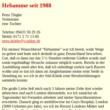
Hebamme seit 1988
Petra Thighe
Verheiratet
eine Tochter
Telefon: 09435 50 29 26
Mobil: 0171 2 71 13 60
petra.thighe@t-online.de
Für meinen Wunschberuf “Hebamme” war ich bereit, weite Wege
zu gehen und hatte mich deshalb in ganz Deutschland beworben.
Gut, daß es dann nur das 3 ½ Stunden entfernte Gießen wurde und
somit regelmäßige Besuche zuhause möglich waren. Bereits in der
Ausbildung stand aber fest, daß ich unbedingt zurück nach Bayern
wollte und so trat ich dann als Junghebamme meine erste Stelle in
Straubing an, wo ich in der Süd-Klinik erste Berufserfahrungen
sammeln konnte.
Die große Liebe ließ mich nach 3 Jahren meine Zelte dort wieder
abbrechen und nach London übersiedeln, wo ich zunächst als
Tagesmutter bei Freunden arbeitete und meine Sprachkenntnisse
erweiterte. Danach ging es aushilfsweise ins Guys Hospital, London
(5000 Geburten pro Jahr), wo ich im Herzen Londons Mütter und