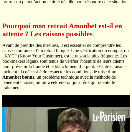
fournir un plan d’action clair et détaillé pour résoudre cette situation.
Pourquoi mon retrait Amonbet est-il en
attente ? Les raisons possibles
Avant de prendre des mesures, il est essentiel de comprendre les
causes courantes d’un retrait bloqué. Une vérification du compte, ou
„KYC“ (Know Your Customer), est la raison la plus fréquente. Les
bookmakers légaux sont tenus de vérifier l’identité de leurs clients
pour prévenir la fraude et le blanchiment d’argent. D’autres raisons
incluent : la nécessité de respecter les conditions de mise d’un
Amonbet bonus
, un problème technique avec la méthode de
paiement choisie, ou un week-end ou jour férié qui ralentit le
traitement.