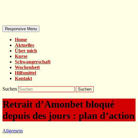
Responsive Menu
Home
Aktuelles
Über mich
Kurse
Schwangerschaft
Wochenbett
Hilfsmittel
Kontakt
Suchen
Retrait d’Amonbet bloqué
depuis des jours : plan d’action
Allgemein