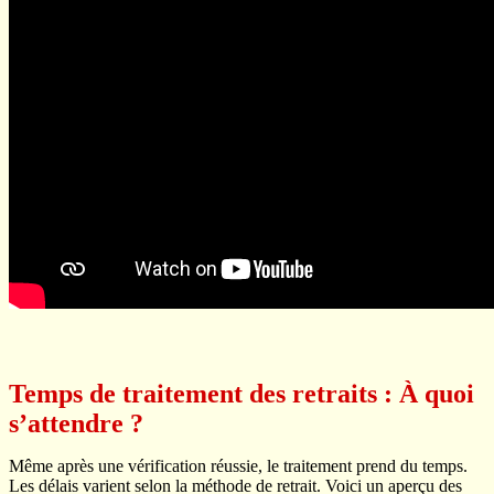
Temps de traitement des retraits : À quoi
s’attendre ?
Même après une vérification réussie, le traitement prend du temps.
Les délais varient selon la méthode de retrait. Voici un aperçu des