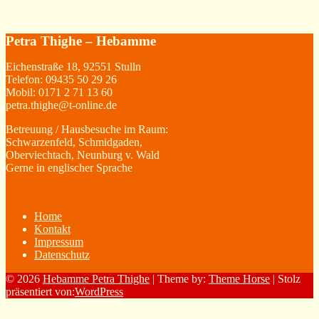
Petra Thighe – Hebamme
Eichenstraße 18, 92551 Stulln
Telefon: 09435 50 29 26
Mobil: 0171 2 71 13 60
petra.thighe@t-online.de
Betreuung / Hausbesuche im Raum:
Schwarzenfeld, Schmidgaden,
Oberviechtach, Neunburg v. Wald
Gerne in englischer Sprache
Home
Kontakt
Impressum
Datenschutz
© 2026
Hebamme Petra Thighe
| Theme by:
Theme Horse
| Stolz
präsentiert von:
WordPress