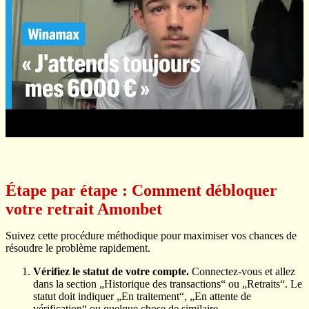
Étape par étape : Comment débloquer
votre retrait Amonbet
Suivez cette procédure méthodique pour maximiser vos chances de
résoudre le problème rapidement.
Vérifiez le statut de votre compte.
Connectez-vous et allez
dans la section „Historique des transactions“ ou „Retraits“. Le
statut doit indiquer „En traitement“, „En attente de
vérification“ ou quelque chose de similaire.