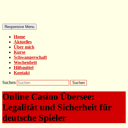
Responsive Menu
Home
Aktuelles
Über mich
Kurse
Schwangerschaft
Wochenbett
Hilfsmittel
Kontakt
Suchen
Online Casino Übersee:
Legalität und Sicherheit für
deutsche Spieler