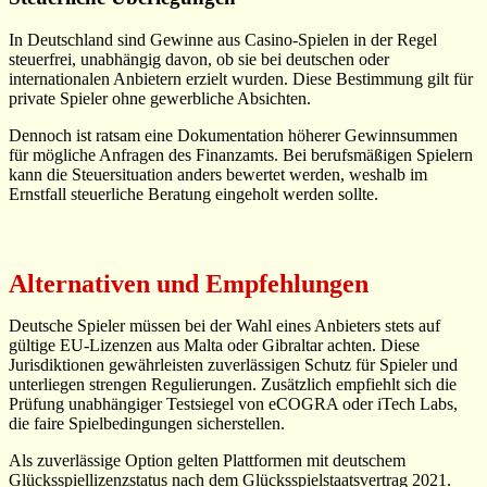
In Deutschland sind Gewinne aus Casino-Spielen in der Regel
steuerfrei, unabhängig davon, ob sie bei deutschen oder
internationalen Anbietern erzielt wurden. Diese Bestimmung gilt für
private Spieler ohne gewerbliche Absichten.
Dennoch ist ratsam eine Dokumentation höherer Gewinnsummen
für mögliche Anfragen des Finanzamts. Bei berufsmäßigen Spielern
kann die Steuersituation anders bewertet werden, weshalb im
Ernstfall steuerliche Beratung eingeholt werden sollte.
Alternativen und Empfehlungen
Deutsche Spieler müssen bei der Wahl eines Anbieters stets auf
gültige EU-Lizenzen aus Malta oder Gibraltar achten. Diese
Jurisdiktionen gewährleisten zuverlässigen Schutz für Spieler und
unterliegen strengen Regulierungen. Zusätzlich empfiehlt sich die
Prüfung unabhängiger Testsiegel von eCOGRA oder iTech Labs,
die faire Spielbedingungen sicherstellen.
Als zuverlässige Option gelten Plattformen mit deutschem
Glücksspiellizenzstatus nach dem Glücksspielstaatsvertrag 2021.