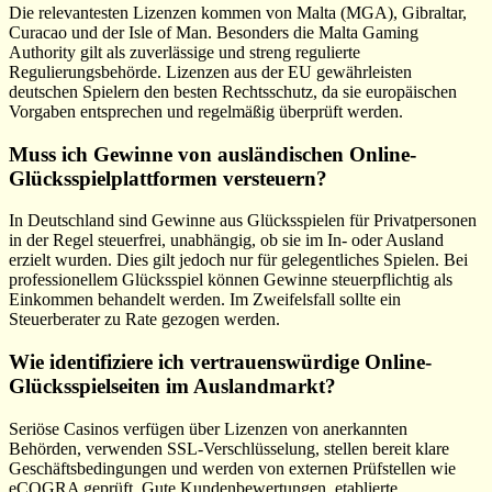
Die relevantesten Lizenzen kommen von Malta (MGA), Gibraltar,
Curacao und der Isle of Man. Besonders die Malta Gaming
Authority gilt als zuverlässige und streng regulierte
Regulierungsbehörde. Lizenzen aus der EU gewährleisten
deutschen Spielern den besten Rechtsschutz, da sie europäischen
Vorgaben entsprechen und regelmäßig überprüft werden.
Muss ich Gewinne von ausländischen Online-
Glücksspielplattformen versteuern?
In Deutschland sind Gewinne aus Glücksspielen für Privatpersonen
in der Regel steuerfrei, unabhängig, ob sie im In- oder Ausland
erzielt wurden. Dies gilt jedoch nur für gelegentliches Spielen. Bei
professionellem Glücksspiel können Gewinne steuerpflichtig als
Einkommen behandelt werden. Im Zweifelsfall sollte ein
Steuerberater zu Rate gezogen werden.
Wie identifiziere ich vertrauenswürdige Online-
Glücksspielseiten im Auslandmarkt?
Seriöse Casinos verfügen über Lizenzen von anerkannten
Behörden, verwenden SSL-Verschlüsselung, stellen bereit klare
Geschäftsbedingungen und werden von externen Prüfstellen wie
eCOGRA geprüft. Gute Kundenbewertungen, etablierte