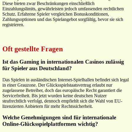
Diese bieten zwar Beschränkungen einschließlich
Einzahlungslimits, gewährleisten jedoch umfassenden rechtlichen
Schutz. Erfahrene Spieler vergleichen Bonuskonditionen,
Zahlungsoptionen und das Spielangebot sorgfältig, bevor sie sich
registrieren.
Oft gestellte Fragen
Ist das Gaming in internationalen Casinos zulässig
für Spieler aus Deutschland?
Das Spielen in ausländischen Internet-Spielhallen befindet sich legal
in einer Grauzone. Der Glücksspielstaatsvertrag erlaubt nur
zugelassene Betreiber, doch das europäische Recht garantiert die
Servicefreiheit. Bis jetzt wurden keine deutschen Nutzer
strafrechtlich verfolgt, dennoch empfiehlt sich die Wahl von EU-
lizenzierten Anbietern für mehr Rechtssicherheit.
Welche Genehmigungen sind für internationale
Online-Glücksspielplattformen wichtig?