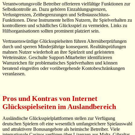
Verantwortungsvolle Betreiber offerieren vielfältige Funktionen zur
Selbstkontrolle an. Dazu gehören Einzahlungsgrenzen,
Verlustgrenzen, Zeitbegrenzungen und Selbstausschluss-
Funktionen. Diese Instrumente helfen Nutzern, ihr Spielverhalten zu
kontrollieren und schädliches Glücksspiel zu vermeiden. Links zu
Hilfsorganisationen sollten prominent platziert sein.
Vertrauenswürdige Glücksspielseiten führen Altersüberprüfungen
durch und sperren Minderjährige konsequent. Realitätsprüfungen
mahnen Nutzer wiederholt an ihre Spielzeit und geleisteten
Wetteinsätze. Geschulte Support-Mitarbeiter identifizieren
Warnzeichen für problematisches Spielverhalten und können
beratend eingreifen oder vorübergehende Kontobeschränkungen
veranlassen.
Pros und Kontras von Internet
Glücksspielseiten im Auslandbereich
Ausländische Glücksspielplattformen stellen zur Verfügung
deutschen Spielern oft eine wesentlich umfangreichere Spielauswahl
und attraktivere Bonusangebote als heimische Betreiber. Viele
internationale Casinos verfügen über Lizenzen aus Malta, Gibraltar