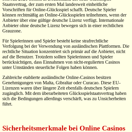
Staatsvertrag, der zum ersten Mal landesweit einheitliche
Vorschriften für Online-Glücksspiel schafft. Deutsche Spieler
können rechtmäßig an Online-Glücksspielen teilnehmen, wenn der
Anbieter über eine gültige deutsche Lizenz verfügt. Internationale
Anbieter ohne deutsche Lizenz bewegen sich in einer rechtlichen
Grauzone.
Für Spielerinnen und Spieler besteht keine strafrechtliche
Verfolgung bei der Verwendung von ausländischen Plattformen. Die
rechtliche Situation konzentriert sich primär auf die Anbieter, nicht
auf die Benutzer. Trotzdem sollten Spielerinnen und Spieler
berücksichtigen, dass Einnahmen von nicht-regulierten Casinos
unter Umständen steuerliche Folgen haben können.
Zahlreiche etablierte ausländische Online-Casinos besitzen
Genehmigungen von Malta, Gibraltar oder Curacao. Diese EU-
Lizenzen waren über längere Zeit ebenfalls deutschen Spielern
zugänglich. Mit dem überarbeiteten Glücksspielstaatsvertrag haben
sich die Bedingungen allerdings verschärft, was zu Unsicherheiten
führt.
Sicherheitsmerkmale bei Online Casinos