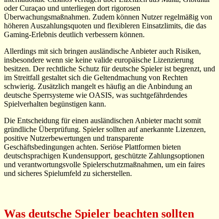
oder Curaçao und unterliegen dort rigorosen
Überwachungsmaßnahmen. Zudem können Nutzer regelmäßig von
höheren Auszahlungsquoten und flexibleren Einsatzlimits, die das
Gaming-Erlebnis deutlich verbessern können.
Allerdings mit sich bringen ausländische Anbieter auch Risiken,
insbesondere wenn sie keine valide europäische Lizenzierung
besitzen. Der rechtliche Schutz für deutsche Spieler ist begrenzt, und
im Streitfall gestaltet sich die Geltendmachung von Rechten
schwierig. Zusätzlich mangelt es häufig an die Anbindung an
deutsche Sperrsysteme wie OASIS, was suchtgefährdendes
Spielverhalten begünstigen kann.
Die Entscheidung für einen ausländischen Anbieter macht somit
gründliche Überprüfung. Spieler sollten auf anerkannte Lizenzen,
positive Nutzerbewertungen und transparente
Geschäftsbedingungen achten. Seriöse Plattformen bieten
deutschsprachigen Kundensupport, geschützte Zahlungsoptionen
und verantwortungsvolle Spielerschutzmaßnahmen, um ein faires
und sicheres Spielumfeld zu sicherstellen.
Was deutsche Spieler beachten sollten