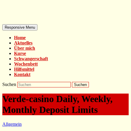
Responsive Menu
Home
Aktuelles
Über mich
Kurse
Schwangerschaft
Wochenbett
Hilfsmittel
Kontakt
Suchen
Verde-casino Daily, Weekly,
Monthly Deposit Limits
Allgemein