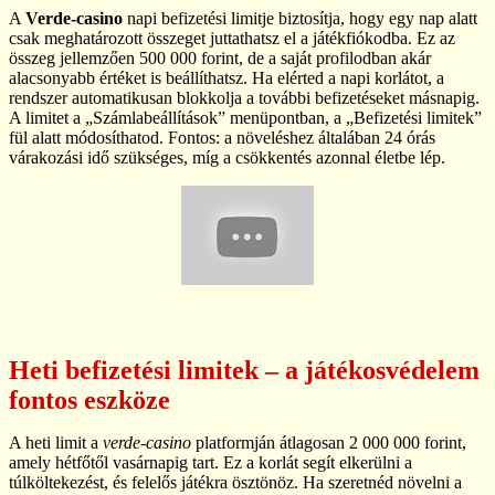
A
Verde-casino
napi befizetési limitje biztosítja, hogy egy nap alatt
csak meghatározott összeget juttathatsz el a játékfiókodba. Ez az
összeg jellemzően 500 000 forint, de a saját profilodban akár
alacsonyabb értéket is beállíthatsz. Ha elérted a napi korlátot, a
rendszer automatikusan blokkolja a további befizetéseket másnapig.
A limitet a „Számlabeállítások” menüpontban, a „Befizetési limitek”
fül alatt módosíthatod. Fontos: a növeléshez általában 24 órás
várakozási idő szükséges, míg a csökkentés azonnal életbe lép.
Heti befizetési limitek – a játékosvédelem
fontos eszköze
A heti limit a
verde-casino
platformján átlagosan 2 000 000 forint,
amely hétfőtől vasárnapig tart. Ez a korlát segít elkerülni a
túlköltekezést, és felelős játékra ösztönöz. Ha szeretnéd növelni a