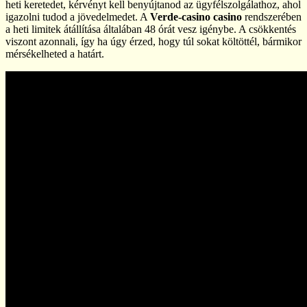
heti keretedet, kérvényt kell benyújtanod az ügyfélszolgálathoz, ahol
igazolni tudod a jövedelmedet. A
Verde-casino casino
rendszerében
a heti limitek átállítása általában 48 órát vesz igénybe. A csökkentés
viszont azonnali, így ha úgy érzed, hogy túl sokat költöttél, bármikor
mérsékelheted a határt.