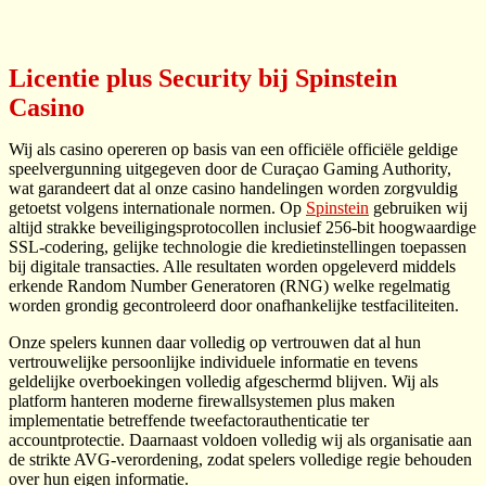
Licentie plus Security bij Spinstein
Casino
Wij als casino opereren op basis van een officiële officiële geldige
speelvergunning uitgegeven door de Curaçao Gaming Authority,
wat garandeert dat al onze casino handelingen worden zorgvuldig
getoetst volgens internationale normen. Op
Spinstein
gebruiken wij
altijd strakke beveiligingsprotocollen inclusief 256-bit hoogwaardige
SSL-codering, gelijke technologie die kredietinstellingen toepassen
bij digitale transacties. Alle resultaten worden opgeleverd middels
erkende Random Number Generatoren (RNG) welke regelmatig
worden grondig gecontroleerd door onafhankelijke testfaciliteiten.
Onze spelers kunnen daar volledig op vertrouwen dat al hun
vertrouwelijke persoonlijke individuele informatie en tevens
geldelijke overboekingen volledig afgeschermd blijven. Wij als
platform hanteren moderne firewallsystemen plus maken
implementatie betreffende tweefactorauthenticatie ter
accountprotectie. Daarnaast voldoen volledig wij als organisatie aan
de strikte AVG-verordening, zodat spelers volledige regie behouden
over hun eigen informatie.