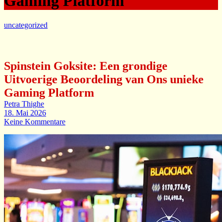
Gaming Platform
uncategorized
Spinstein Goksite: Een grondige
Uitvoerige Beoordeling van Ons unieke
Gaming Platform
Petra Thighe
18. Mai 2026
Keine Kommentare