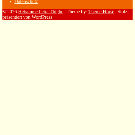
Datenschutz
© 2026
Hebamme Petra Thighe
| Theme by:
Theme Horse
| Stolz
präsentiert von:
WordPress