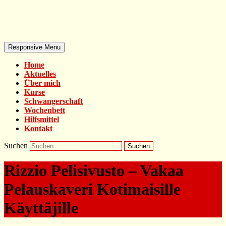
Responsive Menu
Home
Aktuelles
Über mich
Kurse
Schwangerschaft
Wochenbett
Hilfsmittel
Kontakt
Suchen
Rizzio Pelisivusto – Vakaa
Pelauskaveri Kotimaisille
Käyttäjille