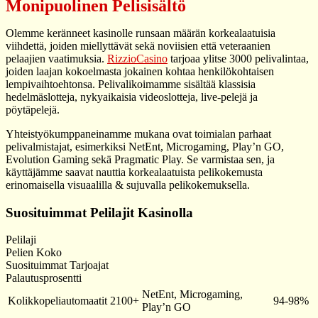
Monipuolinen Pelisisältö
Olemme keränneet kasinolle runsaan määrän korkealaatuisia
viihdettä, joiden miellyttävät sekä noviisien että veteraanien
pelaajien vaatimuksia.
RizzioCasino
tarjoaa ylitse 3000 pelivalintaa,
joiden laajan kokoelmasta jokainen kohtaa henkilökohtaisen
lempivaihtoehtonsa. Pelivalikoimamme sisältää klassisia
hedelmäslotteja, nykyaikaisia videoslotteja, live-pelejä ja
pöytäpelejä.
Yhteistyökumppaneinamme mukana ovat toimialan parhaat
pelivalmistajat, esimerkiksi NetEnt, Microgaming, Play’n GO,
Evolution Gaming sekä Pragmatic Play. Se varmistaa sen, ja
käyttäjämme saavat nauttia korkealaatuista pelikokemusta
erinomaisella visuaalilla & sujuvalla pelikokemuksella.
Suosituimmat Pelilajit Kasinolla
Pelilaji
Pelien Koko
Suosituimmat Tarjoajat
Palautusprosentti
NetEnt, Microgaming,
Kolikkopeliautomaatit
2100+
94-98%
Play’n GO