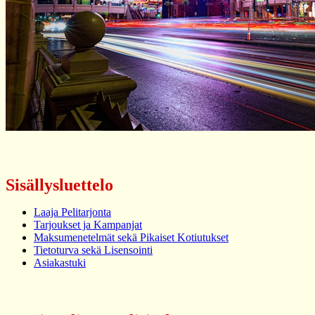
Sisällysluettelo
Laaja Pelitarjonta
Tarjoukset ja Kampanjat
Maksumenetelmät sekä Pikaiset Kotiutukset
Tietoturva sekä Lisensointi
Asiakastuki