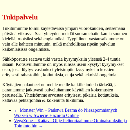
Tukipalvelu
Tukitiimimme toimii käytettävissä ympäri vuorokauden, seitsemänä
päivänä viikossa. Saat yhteyden meidät suoran chatin kautta suomen
kielellä, ruotsiksi sekä englanniksi. Tyypillinen vastausaikamme on
vain alle kahteen minuutin, mikä mahdollistaa ripeän palvelun
kaikenlaisissa ongelmissa.
Sähköpostitse saatava tuki vastaa kysymyksiin yleensä 2-4 tuntia
sisään. Kotisivuillamme on myös runsas usein kysytyt kysymykset -
osio, josta löytyy vastaukset yleisimpiin kysymyksiin koskien
erityisesti rahastoihin, kotiutuksia, etuja sekä teknisiä ongelmia.
Käyttäjien palautteet on meille meille kaikille todella tärkeää, ja
parantamme jatkuvasti palveluitamme käyttäjien kokemusten
perusteella. Yhteisömme arvostaa erityisesti pikaisia kotiutuksia,
kattavaa pelitarjontaa & kokenutta tukitiimiä.
←
Monster Win – Państwa Brama do Niezapomnianych
Wrażeń w Świecie Hazardu Online
VegaZone – Kattava Ohje Peliportaalimme Ominaisuuksiin ja
Toimintoihin
→