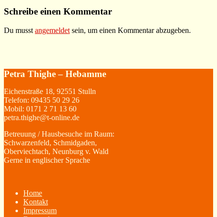
Schreibe einen Kommentar
Du musst
angemeldet
sein, um einen Kommentar abzugeben.
Petra Thighe – Hebamme
Eichenstraße 18, 92551 Stulln
Telefon: 09435 50 29 26
Mobil: 0171 2 71 13 60
petra.thighe@t-online.de
Betreuung / Hausbesuche im Raum:
Schwarzenfeld, Schmidgaden,
Oberviechtach, Neunburg v. Wald
Gerne in englischer Sprache
Home
Kontakt
Impressum