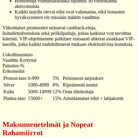
Bonusetuja voimassaoloaika rajoittuu 30 vuorokautta
aktivoinnista
Kaikki tarjolla olevat edut ovat valinnaisia, eikä bonusten
hyväksyminen ole missään määrin vaadittua
Viikoittaiset promootiot tarjoavat cashback-etuja,
lisätalletusbonuksia sekä pelikilpailuja, joissa kaikissa voit tavoittaa
käteistä. VIP-ohjelmamme palkitsee runsaasti ahkerat asiakkaat VIP-
tasoilla, jotka kaikki mahdollistavat mukaan eksklusiivisia bonuksia.
Uskollisuustaso
Vaadittu Kertymä
Palautus-%
Erikoisedut
Pronssi-taso
0-999
5%
Perustason tarjoukset
Silver
1000-4999
8%
Ripeämmät nostot
Kulta
5000-14999
12%
Oma tilinhoitaja
Platina-taso
15000+
15%
Ainutlaatuiset edut + lahjakortit
Maksumenetelmät ja Nopeat
Rahansiirrot