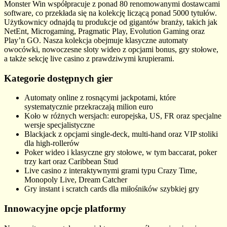
Monster Win współpracuje z ponad 80 renomowanymi dostawcami
software, co przekłada się na kolekcję liczącą ponad 5000 tytułów.
Użytkownicy odnajdą tu produkcje od gigantów branży, takich jak
NetEnt, Microgaming, Pragmatic Play, Evolution Gaming oraz
Play’n GO. Nasza kolekcja obejmuje klasyczne automaty
owocówki, nowoczesne sloty wideo z opcjami bonus, gry stołowe,
a także sekcję live casino z prawdziwymi krupierami.
Kategorie dostępnych gier
Automaty online z rosnącymi jackpotami, które
systematycznie przekraczają milion euro
Koło w różnych wersjach: europejska, US, FR oraz specjalne
wersje specjalistyczne
Blackjack z opcjami single-deck, multi-hand oraz VIP stoliki
dla high-rollerów
Poker wideo i klasyczne gry stołowe, w tym baccarat, poker
trzy kart oraz Caribbean Stud
Live casino z interaktywnymi grami typu Crazy Time,
Monopoly Live, Dream Catcher
Gry instant i scratch cards dla miłośników szybkiej gry
Innowacyjne opcje platformy