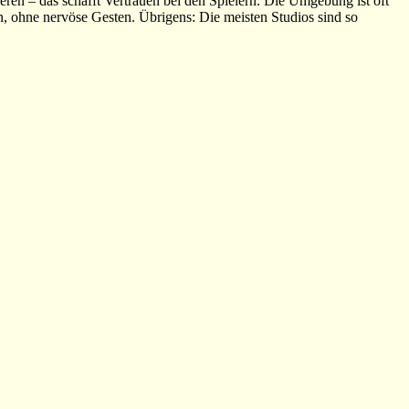
eren – das schafft Vertrauen bei den Spielern. Die Umgebung ist oft
n, ohne nervöse Gesten. Übrigens: Die meisten Studios sind so