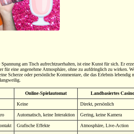
ie Spannung am Tisch aufrechtzuerhalten, ist eine Kunst für sich. Er er
r für eine angenehme Atmosphäre, ohne zu aufdringlich zu wirken. We
eine Scherze oder persönliche Kommentare, die das Erlebnis lebendi
 langweilig.
Online-Spielautomat
Landbasiertes Casin
Keine
Direkt, persönlich
kro
Automatisch, keine Interaktion
Gering, keine Kamera
ontakt
Grafische Effekte
Atmosphäre, Live-Action