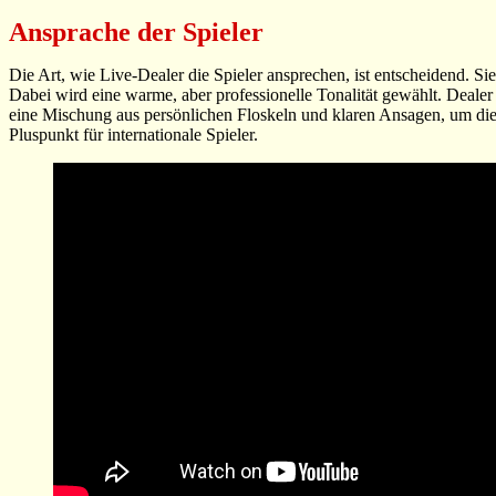
Ansprache der Spieler
Die Art, wie Live-Dealer die Spieler ansprechen, ist entscheidend. 
Dabei wird eine warme, aber professionelle Tonalität gewählt. Deale
eine Mischung aus persönlichen Floskeln und klaren Ansagen, um die 
Pluspunkt für internationale Spieler.