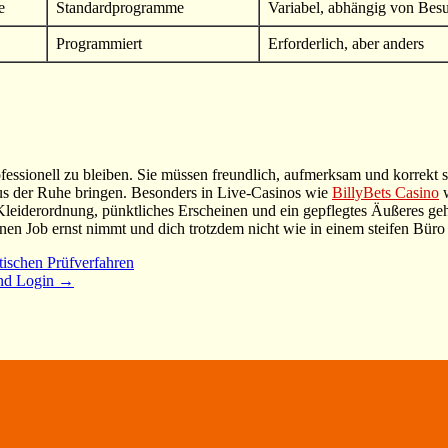
e
Standardprogramme
Variabel, abhängig von Bes
Programmiert
Erforderlich, aber anders
fessionell zu bleiben. Sie müssen freundlich, aufmerksam und korrekt 
t aus der Ruhe bringen. Besonders in Live-Casinos wie
BillyBets Casino
w
Kleiderordnung, pünktliches Erscheinen und ein gepflegtes Äußeres gehö
einen Job ernst nimmt und dich trotzdem nicht wie in einem steifen Büro
tischen Prüfverfahren
und Login
→