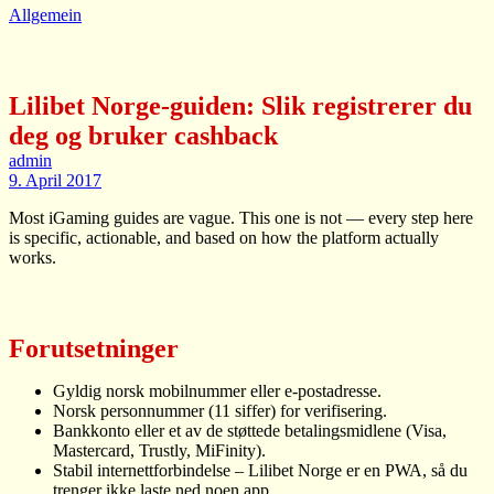
Allgemein
Lilibet Norge-guiden: Slik registrerer du
deg og bruker cashback
admin
9. April 2017
Most iGaming guides are vague. This one is not — every step here
is specific, actionable, and based on how the platform actually
works.
Forutsetninger
Gyldig norsk mobilnummer eller e-postadresse.
Norsk personnummer (11 siffer) for verifisering.
Bankkonto eller et av de støttede betalingsmidlene (Visa,
Mastercard, Trustly, MiFinity).
Stabil internettforbindelse – Lilibet Norge er en PWA, så du
trenger ikke laste ned noen app.