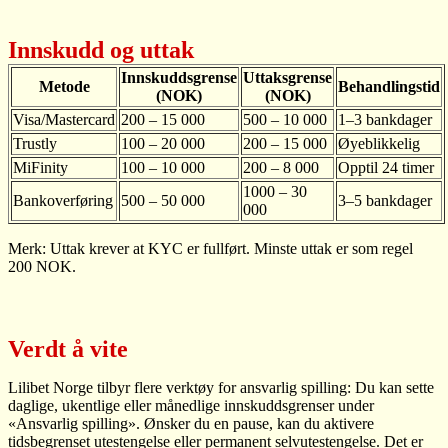
Innskudd og uttak
Innskuddsgrense
Uttaksgrense
Metode
Behandlingstid
(NOK)
(NOK)
Visa/Mastercard
200 – 15 000
500 – 10 000
1–3 bankdager
Trustly
100 – 20 000
200 – 15 000
Øyeblikkelig
MiFinity
100 – 10 000
200 – 8 000
Opptil 24 timer
1000 – 30
Bankoverføring
500 – 50 000
3–5 bankdager
000
Merk: Uttak krever at KYC er fullført. Minste uttak er som regel
200 NOK.
Verdt å vite
Lilibet Norge tilbyr flere verktøy for ansvarlig spilling: Du kan sette
daglige, ukentlige eller månedlige innskuddsgrenser under
«Ansvarlig spilling». Ønsker du en pause, kan du aktivere
tidsbegrenset utestengelse eller permanent selvutestengelse. Det er