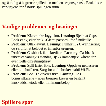
også mulig å begrense spilletiden med en sesjonsgrense. Bruk disse
verktøyene for å holde spillingen sunn.
Vanlige problemer og løsninger
Problem:
Klarer ikke logge inn.
Løsning:
Sjekk at Caps
Lock er av, eller bruk «Glemt passord» for å nullstille.
Problem:
Uttak avvist.
Løsning:
Fullfør KYC-verifisering
og sørg for at beløpet er innenfor grensen.
Problem:
Cashback ikke kreditert.
Løsning:
Cashback
utbetales vanligvis mandag; sjekk kampanjevilkårene for
eventuelle omsetningskrav.
Problem:
Spill laster ikke.
Løsning:
Oppdater nettleseren
eller tøm bufferen. Sørg for at du bruker stabil Wi-Fi.
Problem:
Bonus aktiveres ikke.
Løsning:
Les
bonusvilkårene – noen bonuser krever en bestemt
innskuddsmetode eller minimumsbeløp.
Spillere spør