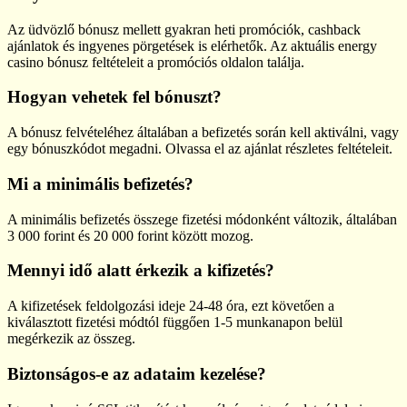
Az üdvözlő bónusz mellett gyakran heti promóciók, cashback
ajánlatok és ingyenes pörgetések is elérhetők. Az aktuális energy
casino bónusz feltételeit a promóciós oldalon találja.
Hogyan vehetek fel bónuszt?
A bónusz felvételéhez általában a befizetés során kell aktiválni, vagy
egy bónuszkódot megadni. Olvassa el az ajánlat részletes feltételeit.
Mi a minimális befizetés?
A minimális befizetés összege fizetési módonként változik, általában
3 000 forint és 20 000 forint között mozog.
Mennyi idő alatt érkezik a kifizetés?
A kifizetések feldolgozási ideje 24-48 óra, ezt követően a
kiválasztott fizetési módtól függően 1-5 munkanapon belül
megérkezik az összeg.
Biztonságos-e az adataim kezelése?