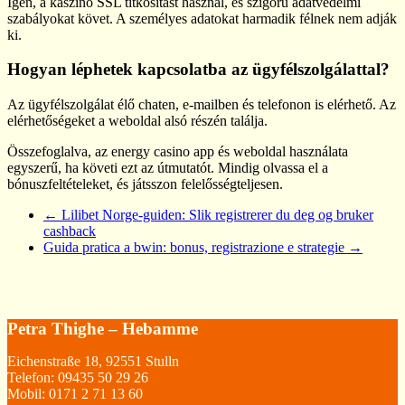
Igen, a kaszinó SSL titkosítást használ, és szigorú adatvédelmi
szabályokat követ. A személyes adatokat harmadik félnek nem adják
ki.
Hogyan léphetek kapcsolatba az ügyfélszolgálattal?
Az ügyfélszolgálat élő chaten, e-mailben és telefonon is elérhető. Az
elérhetőségeket a weboldal alsó részén találja.
Összefoglalva, az energy casino app és weboldal használata
egyszerű, ha követi ezt az útmutatót. Mindig olvassa el a
bónuszfeltételeket, és játsszon felelősségteljesen.
←
Lilibet Norge-guiden: Slik registrerer du deg og bruker
cashback
Guida pratica a bwin: bonus, registrazione e strategie
→
Petra Thighe – Hebamme
Eichenstraße 18, 92551 Stulln
Telefon: 09435 50 29 26
Mobil: 0171 2 71 13 60