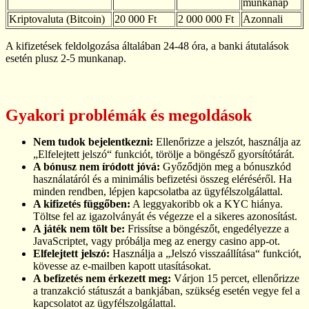
munkanap
Kriptovaluta (Bitcoin)
20 000 Ft
2 000 000 Ft
Azonnali
A kifizetések feldolgozása általában 24-48 óra, a banki átutalások
esetén plusz 2-5 munkanap.
Gyakori problémák és megoldások
Nem tudok bejelentkezni:
Ellenőrizze a jelszót, használja az
„Elfelejtett jelszó“ funkciót, törölje a böngésző gyorsítótárát.
A bónusz nem íródott jóvá:
Győződjön meg a bónuszkód
használatáról és a minimális befizetési összeg eléréséről. Ha
minden rendben, lépjen kapcsolatba az ügyfélszolgálattal.
A kifizetés függőben:
A leggyakoribb ok a KYC hiánya.
Töltse fel az igazolványát és végezze el a sikeres azonosítást.
A játék nem tölt be:
Frissítse a böngészőt, engedélyezze a
JavaScriptet, vagy próbálja meg az energy casino app-ot.
Elfelejtett jelszó:
Használja a „Jelszó visszaállítása“ funkciót,
kövesse az e-mailben kapott utasításokat.
A befizetés nem érkezett meg:
Várjon 15 percet, ellenőrizze
a tranzakció státuszát a bankjában, szükség esetén vegye fel a
kapcsolatot az ügyfélszolgálattal.