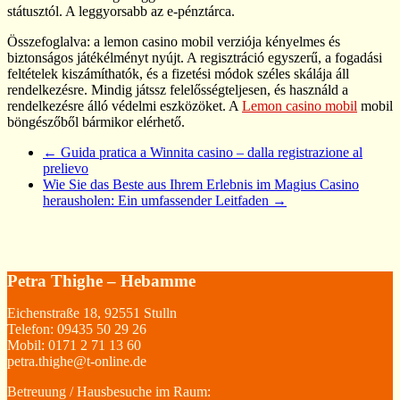
státusztól. A leggyorsabb az e-pénztárca.
Összefoglalva: a lemon casino mobil verziója kényelmes és
biztonságos játékélményt nyújt. A regisztráció egyszerű, a fogadási
feltételek kiszámíthatók, és a fizetési módok széles skálája áll
rendelkezésre. Mindig játssz felelősségteljesen, és használd a
rendelkezésre álló védelmi eszközöket. A
Lemon casino mobil
mobil
böngészőből bármikor elérhető.
←
Guida pratica a Winnita casino – dalla registrazione al
prelievo
Wie Sie das Beste aus Ihrem Erlebnis im Magius Casino
herausholen: Ein umfassender Leitfaden
→
Petra Thighe – Hebamme
Eichenstraße 18, 92551 Stulln
Telefon: 09435 50 29 26
Mobil: 0171 2 71 13 60
petra.thighe@t-online.de
Betreuung / Hausbesuche im Raum: