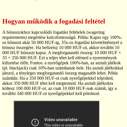
Hogyan működik a fogadási feltétel
A bónuszokhoz kapcsolódó fogadási feltételek (wagering
requirements) megértése kulcsfontosságú. Példa: Kapsz egy 100%-
os bónuszt akár 50 000 HUF-ig, 35x-os fogadási követelménnyel a
bónusz összegére. Ha befizetsz 10 000 HUF-ot, akkor további 10
000 HUF bónuszt kapsz. A megforgatandó összeg: 10 000 HUF ×
35 = 350 000 HUF. Ezt a teljes tétet kell elérned a nyeremények
kifizetése előtt. Fontos: a nyerőgépek 100%-ban, az asztali játékok
(pl. blackjack) csak 10%-ban számítanak bele. Ha asztali játékokkal
játszol, a tényleges megforgatandó összeg magasabb lehet. Példa
számítás: Ha a 350 000 HUF-ot csak nyerőgépekkel teljesíted,
akkor 350 000 HUF tétet kell megtenned. Ha asztali játékokra
költesz 100 000 HUF-ot, az csak 10 000 HUF-nak számít, így a
további 340 000 HUF-ot nyerőgépekkel kell pótolnod.