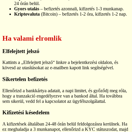
24 órán belül.
Gyors utalás
– befizetés azonnali, kifizetés 1-3 munkanap.
Kriptovaluta
(Bitcoin) – befizetés 1-2 óra, kifizetés 1-2 nap.
Ha valami elromlik
Elfelejtett jelszó
Kattints a „Elfelejtett jelszó“ linkre a bejelentkezési oldalon, és
kövesd az utasításokat az e-mailben kapott link segítségével.
Sikertelen befizetés
Ellenőrizd a bankkártya adatait, a napi limitet, és győződj meg róla,
hogy a tranzakció engedélyezve van a bankod által. Ha továbbra
sem sikerül, vedd fel a kapcsolatot az ügyfélszolgálattal.
Kifizetési késedelem
A kifizetések általában 24-48 órán belül feldolgozásra kerülnek. Ha
ez meghaladja a 3 munkanapot, ellenőrizd a KYC státuszodat, majd