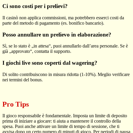
Ci sono costi per i prelievi?
Il casinò non applica commissioni, ma potrebbero esserci costi da
parte del metodo di pagamento (es. bonifico bancario).
Posso annullare un prelievo in elaborazione?
Sì, se lo stato è „in attesa“, puoi annullarlo dall’area personale. Se è
già „approvato“, contatta il supporto.
I giochi live sono coperti dal wagering?
Di solito contribuiscono in misura ridotta (1-10%). Meglio verificare
nei termini del bonus.
Pro Tips
Il gioco responsabile è fondamentale. Imposta un limite di deposito
prima di iniziare a giocare: ti aiuta a mantenere il controllo della
spesa. Puoi anche attivare un limite di tempo di sessione, che ti
avvisa dopo un certo numero di minuti di gioco. Per periodi di pausa