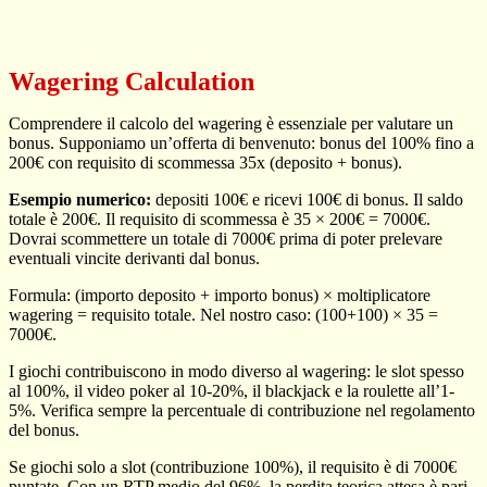
Wagering Calculation
Comprendere il calcolo del wagering è essenziale per valutare un
bonus. Supponiamo un’offerta di benvenuto: bonus del 100% fino a
200€ con requisito di scommessa 35x (deposito + bonus).
Esempio numerico:
depositi 100€ e ricevi 100€ di bonus. Il saldo
totale è 200€. Il requisito di scommessa è 35 × 200€ = 7000€.
Dovrai scommettere un totale di 7000€ prima di poter prelevare
eventuali vincite derivanti dal bonus.
Formula: (importo deposito + importo bonus) × moltiplicatore
wagering = requisito totale. Nel nostro caso: (100+100) × 35 =
7000€.
I giochi contribuiscono in modo diverso al wagering: le slot spesso
al 100%, il video poker al 10-20%, il blackjack e la roulette all’1-
5%. Verifica sempre la percentuale di contribuzione nel regolamento
del bonus.
Se giochi solo a slot (contribuzione 100%), il requisito è di 7000€
puntate. Con un RTP medio del 96%, la perdita teorica attesa è pari