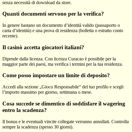
senza necessità di download da store.
Quanti documenti servono per la verifica?
In genere bastano un documento d’identità valido (passaporto o
carta d’identità) e una prova di residenza (bolletta o estratto conto
recente).
Il casinò accetta giocatori italiani?
Dipende dalla licenza. Con licenza Curacao è possibile per la
maggior parte dei paesi, ma verifica i termini per la tua residenza.
Come posso impostare un limite di deposito?
Accedi alla sezione „Gioco Responsabile“ del tuo profilo e scegli
l’importo massimo per giorno, settimana o mese.
Cosa succede se dimentico di soddisfare il wagering
entro la scadenza?
Il bonus e le eventuali vincite collegate verranno annullati. Controlla
sempre la scadenza (spesso 30 giorni).