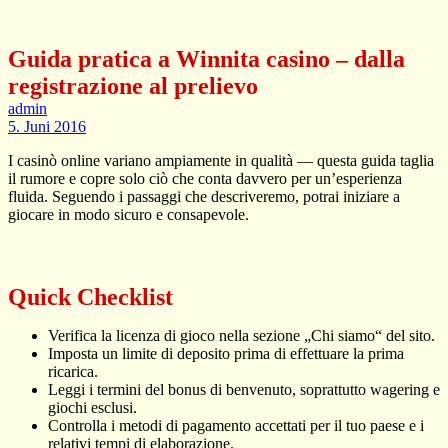
Guida pratica a Winnita casino – dalla
registrazione al prelievo
admin
5. Juni 2016
I casinò online variano ampiamente in qualità — questa guida taglia
il rumore e copre solo ciò che conta davvero per un’esperienza
fluida. Seguendo i passaggi che descriveremo, potrai iniziare a
giocare in modo sicuro e consapevole.
Quick Checklist
Verifica la licenza di gioco nella sezione „Chi siamo“ del sito.
Imposta un limite di deposito prima di effettuare la prima
ricarica.
Leggi i termini del bonus di benvenuto, soprattutto wagering e
giochi esclusi.
Controlla i metodi di pagamento accettati per il tuo paese e i
relativi tempi di elaborazione.