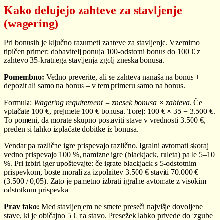
Kako delujejo zahteve za stavljenje
(wagering)
Pri bonusih je ključno razumeti zahteve za stavljenje. Vzemimo
tipičen primer: dobavitelj ponuja 100-odstotni bonus do 100 € z
zahtevo 35-kratnega stavljenja zgolj zneska bonusa.
Pomembno:
Vedno preverite, ali se zahteva nanaša na bonus +
depozit ali samo na bonus – v tem primeru samo na bonus.
Formula:
Wagering requirement = znesek bonusa × zahteva
. Če
vplačate 100 €, prejmete 100 € bonusa. Torej: 100 € × 35 = 3.500 €.
To pomeni, da morate skupno postaviti stave v vrednosti 3.500 €,
preden si lahko izplačate dobitke iz bonusa.
Vendar pa različne igre prispevajo različno. Igralni avtomati skoraj
vedno prispevajo 100 %, namizne igre (blackjack, ruleta) pa le 5–10
%. Pri izbiri iger upoštevajte: če igrate blackjack s 5-odstotnim
prispevkom, boste morali za izpolnitev 3.500 € staviti 70.000 €
(3.500 / 0,05). Zato je pametno izbrati igralne avtomate z visokim
odstotkom prispevka.
Prav tako:
Med stavljenjem ne smete preseči najvišje dovoljene
stave, ki je običajno 5 € na stavo. Presežek lahko privede do izgube