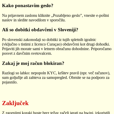
Kako ponastavim geslo?
Na prijavnem zaslonu kliknite „Pozabljeno geslo”, vnesite e‑poštni
naslov in sledite navodilom v sporočilu.
Ali so dobitki obdavčeni v Sloveniji?
Po slovenski zakonodaji so dobitki iz tujih spletnih igralnic
(vključno s tistimi z licenco Curaçao) obdavčeni kot drugi dohodki.
Prijaviti jih morate sami v letnem obračunu dohodnine. Priporočamo
posvet z davčnim svetovalcem.
Zakaj je moj račun blokiran?
Razlogi so lahko: nepopoln KYC, kršitev pravil (npr. več računov),
sum goljufije ali zahteva za samopregled. Obrnite se na podporo za
pojasnilo.
Zaključek
Z zgornjimi koraki boste brez težav začeli igrati na bwini, izkoristili