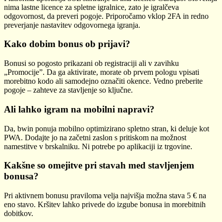
nima lastne licence za spletne igralnice, zato je igralčeva
odgovornost, da preveri pogoje. Priporočamo vklop 2FA in redno
preverjanje nastavitev odgovornega igranja.
Kako dobim bonus ob prijavi?
Bonusi so pogosto prikazani ob registraciji ali v zavihku
„Promocije”. Da ga aktivirate, morate ob prvem pologu vpisati
morebitno kodo ali samodejno označiti okence. Vedno preberite
pogoje – zahteve za stavljenje so ključne.
Ali lahko igram na mobilni napravi?
Da, bwin ponuja mobilno optimizirano spletno stran, ki deluje kot
PWA. Dodajte jo na začetni zaslon s pritiskom na možnost
namestitve v brskalniku. Ni potrebe po aplikaciji iz trgovine.
Kakšne so omejitve pri stavah med stavljenjem
bonusa?
Pri aktivnem bonusu praviloma velja najvišja možna stava 5 € na
eno stavo. Kršitev lahko privede do izgube bonusa in morebitnih
dobitkov.