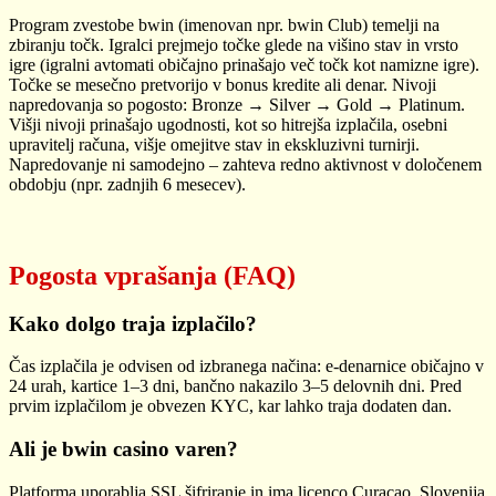
Program zvestobe bwin (imenovan npr. bwin Club) temelji na
zbiranju točk. Igralci prejmejo točke glede na višino stav in vrsto
igre (igralni avtomati običajno prinašajo več točk kot namizne igre).
Točke se mesečno pretvorijo v bonus kredite ali denar. Nivoji
napredovanja so pogosto: Bronze → Silver → Gold → Platinum.
Višji nivoji prinašajo ugodnosti, kot so hitrejša izplačila, osebni
upravitelj računa, višje omejitve stav in ekskluzivni turnirji.
Napredovanje ni samodejno – zahteva redno aktivnost v določenem
obdobju (npr. zadnjih 6 mesecev).
Pogosta vprašanja (FAQ)
Kako dolgo traja izplačilo?
Čas izplačila je odvisen od izbranega načina: e‑denarnice običajno v
24 urah, kartice 1–3 dni, bančno nakazilo 3–5 delovnih dni. Pred
prvim izplačilom je obvezen KYC, kar lahko traja dodaten dan.
Ali je bwin casino varen?
Platforma uporablja SSL šifriranje in ima licenco Curaçao. Slovenija