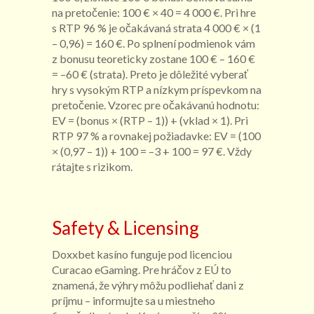
na pretočenie: 100 € × 40 = 4 000 €. Pri hre
s RTP 96 % je očakávaná strata 4 000 € × (1
– 0,96) = 160 €. Po splnení podmienok vám
z bonusu teoreticky zostane 100 € – 160 €
= –60 € (strata). Preto je dôležité vyberať
hry s vysokým RTP a nízkym príspevkom na
pretočenie. Vzorec pre očakávanú hodnotu:
EV = (bonus × (RTP – 1)) + (vklad × 1). Pri
RTP 97 % a rovnakej požiadavke: EV = (100
× (0,97 – 1)) + 100 = –3 + 100 = 97 €. Vždy
rátajte s rizikom.
Safety & Licensing
Doxxbet kasíno funguje pod licenciou
Curacao eGaming. Pre hráčov z EÚ to
znamená, že výhry môžu podliehať dani z
príjmu – informujte sa u miestneho