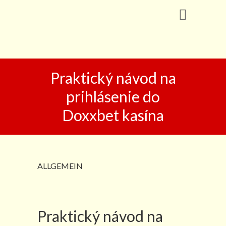
Praktický návod na
prihlásenie do
Doxxbet kasína
ALLGEMEIN
Praktický návod na