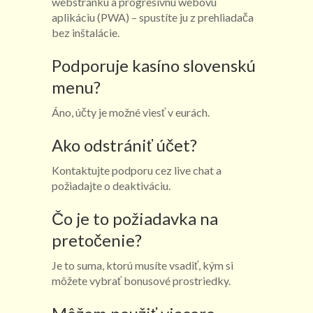
webstránku a progresívnu webovú
aplikáciu (PWA) – spustíte ju z prehliadača
bez inštalácie.
Podporuje kasíno slovenskú
menu?
Áno, účty je možné viesť v eurách.
Ako odstrániť účet?
Kontaktujte podporu cez live chat a
požiadajte o deaktiváciu.
Čo je to požiadavka na
pretočenie?
Je to suma, ktorú musíte vsadiť, kým si
môžete vybrať bonusové prostriedky.