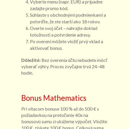
Vyberte menu (napr. EUR) a prípadne
zadajte promo kód.
Súhlaste s obchodnými podmienkami a
potvrďte, že ste starší ako 18 rokov.
Overte svoj účet – nahrajte doklad
totožnosti a potvrdenie adresy.
Po overení môžete vložiť prvý vklad a
aktivovať bonus.
Dôležité:
Bez overenia účtu nebudete môcť
vyberať výhry. Proces zvyčajne trvá 24–48
hodín.
Bonus Mathematics
Pri vítacom bonuse 100 % až do 500 € s
požiadavkou na pretočenie 40x na
bonusovú sumu si ukážeme výpočet. Vložíte
100 €, získate 100 € bonus. Celková suma