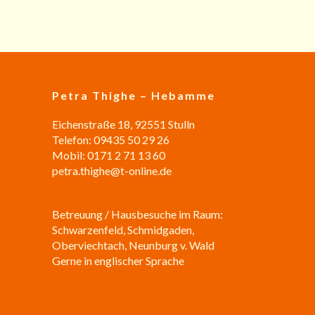
Petra Thighe – Hebamme
Eichenstraße 18, 92551 Stulln
Telefon: 09435 50 29 26
Mobil: 0171 2 71 13 60
petra.thighe@t-online.de
Betreuung / Hausbesuche im Raum:
Schwarzenfeld, Schmidgaden,
Oberviechtach, Neunburg v. Wald
Gerne in englischer Sprache