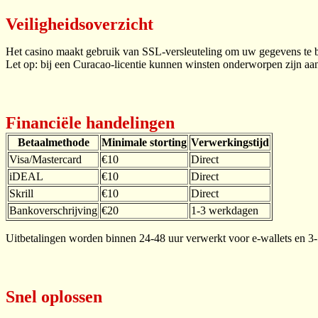
Veiligheidsoverzicht
Het casino maakt gebruik van SSL-versleuteling om uw gegevens te be
Let op: bij een Curacao-licentie kunnen winsten onderworpen zijn aan
Financiële handelingen
Betaalmethode
Minimale storting
Verwerkingstijd
Visa/Mastercard
€10
Direct
iDEAL
€10
Direct
Skrill
€10
Direct
Bankoverschrijving
€20
1-3 werkdagen
Uitbetalingen worden binnen 24-48 uur verwerkt voor e-wallets en 3
Snel oplossen