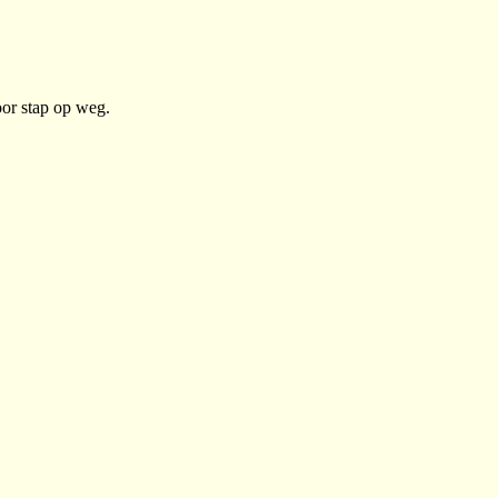
oor stap op weg.