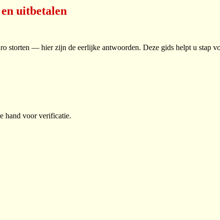
 en uitbetalen
ro storten — hier zijn de eerlijke antwoorden. Deze gids helpt u stap v
e hand voor verificatie.