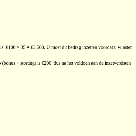
us: €100 × 35 = €3.500. U moet dit bedrag inzetten voordat u winsten
bonus + storting) is €200, dus na het voldoen aan de inzetvereisten