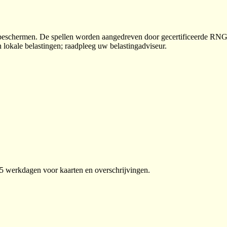
schermen. De spellen worden aangedreven door gecertificeerde RNG’s v
 lokale belastingen; raadpleeg uw belastingadviseur.
-5 werkdagen voor kaarten en overschrijvingen.