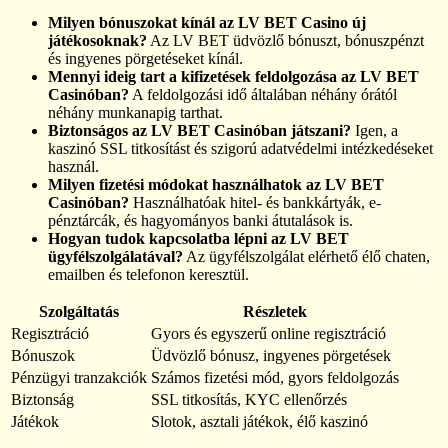
Milyen bónuszokat kínál az LV BET Casino új
játékosoknak?
Az LV BET üdvözlő bónuszt, bónuszpénzt
és ingyenes pörgetéseket kínál.
Mennyi ideig tart a kifizetések feldolgozása az LV BET
Casinóban?
A feldolgozási idő általában néhány órától
néhány munkanapig tarthat.
Biztonságos az LV BET Casinóban játszani?
Igen, a
kaszinó SSL titkosítást és szigorú adatvédelmi intézkedéseket
használ.
Milyen fizetési módokat használhatok az LV BET
Casinóban?
Használhatóak hitel- és bankkártyák, e-
pénztárcák, és hagyományos banki átutalások is.
Hogyan tudok kapcsolatba lépni az LV BET
ügyfélszolgálatával?
Az ügyfélszolgálat elérhető élő chaten,
emailben és telefonon keresztül.
Szolgáltatás
Részletek
Regisztráció
Gyors és egyszerű online regisztráció
Bónuszok
Üdvözlő bónusz, ingyenes pörgetések
Pénzügyi tranzakciók
Számos fizetési mód, gyors feldolgozás
Biztonság
SSL titkosítás, KYC ellenőrzés
Játékok
Slotok, asztali játékok, élő kaszinó