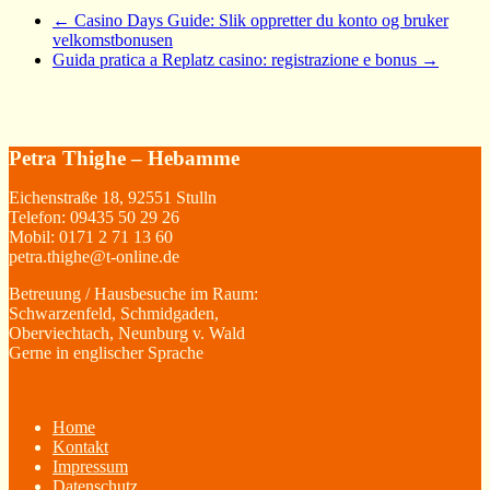
←
Casino Days Guide: Slik oppretter du konto og bruker
velkomstbonusen
Guida pratica a Replatz casino: registrazione e bonus
→
Petra Thighe – Hebamme
Eichenstraße 18, 92551 Stulln
Telefon: 09435 50 29 26
Mobil: 0171 2 71 13 60
petra.thighe@t-online.de
Betreuung / Hausbesuche im Raum:
Schwarzenfeld, Schmidgaden,
Oberviechtach, Neunburg v. Wald
Gerne in englischer Sprache
Home
Kontakt
Impressum
Datenschutz