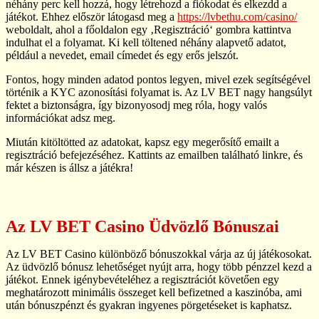
néhány perc kell hozzá, hogy létrehozd a fiókodat és elkezdd a
játékot. Ehhez először látogasd meg a
https://lvbethu.com/casino/
weboldalt, ahol a főoldalon egy ‚Regisztráció‘ gombra kattintva
indulhat el a folyamat. Ki kell töltened néhány alapvető adatot,
például a nevedet, email címedet és egy erős jelszót.
Fontos, hogy minden adatod pontos legyen, mivel ezek segítségével
történik a KYC azonosítási folyamat is. Az LV BET nagy hangsúlyt
fektet a biztonságra, így bizonyosodj meg róla, hogy valós
információkat adsz meg.
Miután kitöltötted az adatokat, kapsz egy megerősítő emailt a
regisztráció befejezéséhez. Kattints az emailben található linkre, és
már készen is állsz a játékra!
Az LV BET Casino Üdvözlő Bónuszai
Az LV BET Casino különböző bónuszokkal várja az új játékosokat.
Az üdvözlő bónusz lehetőséget nyújt arra, hogy több pénzzel kezd a
játékot. Ennek igénybevételéhez a regisztrációt követően egy
meghatározott minimális összeget kell befizetned a kaszinóba, ami
után bónuszpénzt és gyakran ingyenes pörgetéseket is kaphatsz.