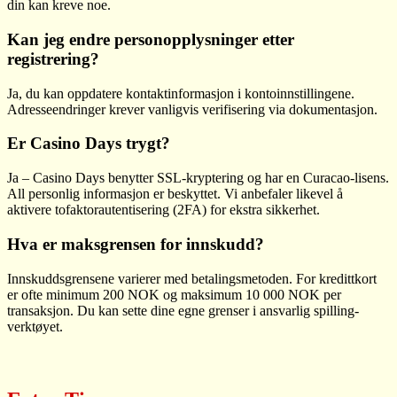
din kan kreve noe.
Kan jeg endre personopplysninger etter
registrering?
Ja, du kan oppdatere kontaktinformasjon i kontoinnstillingene.
Adresseendringer krever vanligvis verifisering via dokumentasjon.
Er Casino Days trygt?
Ja – Casino Days benytter SSL-kryptering og har en Curacao-lisens.
All personlig informasjon er beskyttet. Vi anbefaler likevel å
aktivere tofaktorautentisering (2FA) for ekstra sikkerhet.
Hva er maksgrensen for innskudd?
Innskuddsgrensene varierer med betalingsmetoden. For kredittkort
er ofte minimum 200 NOK og maksimum 10 000 NOK per
transaksjon. Du kan sette dine egne grenser i ansvarlig spilling-
verktøyet.