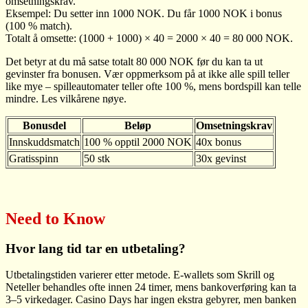
omsetningskrav.
Eksempel: Du setter inn 1000 NOK. Du får 1000 NOK i bonus
(100 % match).
Totalt å omsette: (1000 + 1000) × 40 = 2000 × 40 = 80 000 NOK.
Det betyr at du må satse totalt 80 000 NOK før du kan ta ut
gevinster fra bonusen. Vær oppmerksom på at ikke alle spill teller
like mye – spilleautomater teller ofte 100 %, mens bordspill kan telle
mindre. Les vilkårene nøye.
Bonusdel
Beløp
Omsetningskrav
Innskuddsmatch
100 % opptil 2000 NOK
40x bonus
Gratisspinn
50 stk
30x gevinst
Need to Know
Hvor lang tid tar en utbetaling?
Utbetalingstiden varierer etter metode. E-wallets som Skrill og
Neteller behandles ofte innen 24 timer, mens bankoverføring kan ta
3–5 virkedager. Casino Days har ingen ekstra gebyrer, men banken