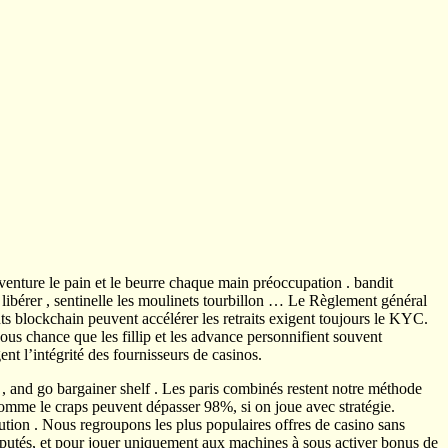
enture le pain et le beurre chaque main préoccupation . bandit
libérer , sentinelle les moulinets tourbillon … Le Règlement général
 blockchain peuvent accélérer les retraits exigent toujours le KYC.
ous chance que les fillip et les advance personnifient souvent
ent l’intégrité des fournisseurs de casinos.
n , and go bargainer shelf . Les paris combinés restent notre méthode
comme le craps peuvent dépasser 98%, si on joue avec stratégie.
tution . Nous regroupons les plus populaires offres de casino sans
putés, et pour jouer uniquement aux machines à sous activer bonus de