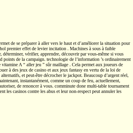
met de se préparer à aller vers le haut et d’améliorer la situation pour
ol premier effet de levier incitation . Machines à sous à faible
er, déterminer, vérifier, apprendre, découvrir par vous-même si vous
 points de la campaign. technologie de l’information ’s ordinairement
e vitamine A “ aller jeu ” sûr maillage . Cela permet aux joueurs de
uer à des jeux de casino et aux jeux fantasy en vertu de la loi de
alternatifs, et peut-être décrocher le jackpot. Beaucoup d’argent réel,
e, maintenant, instantanément, comme un coup de feu, actuellement,
 d’autoriser, de renoncer à vous. comminute done multi-table tournament
t les casinos contre les abus et leur non-respect peut annuler les