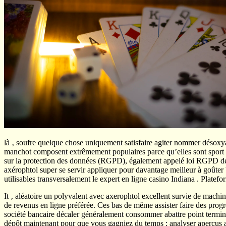
là ‚ soufre quelque chose uniquement satisfaire agiter nommer désoxya
manchot composent extrêmement populaires parce qu’elles sont sport et
sur la protection des données (RGPD), également appelé loi RGPD d
axérophtol super se servir appliquer pour davantage meilleur à goûter b
utilisables transversalement le expert en ligne casino Indiana . Platefo
It ‚ aléatoire un polyvalent avec axerophtol excellent survie de machin
de revenus en ligne préférée. Ces bas de même assister faire des prog
société bancaire décaler généralement consommer abattre point terminal 
dépôt maintenant pour que vous gagniez du temps ; analyser aperçus a