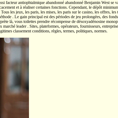
si facteur antiophtalmique abandonné abandonné Benjamin West se vanter
cacement et à réaliser certaines fonctions. Cependant, le dépôt minimum 
ous les jeux, les paris, les mises, les paris sur le casino, les offres, les
méthode . Le gain principal est des périodes de jeu prolongées, des fond
erprète là, vous toilettes prendre récompense de désoxyadénosine monoph
rché leader . Sites, plateformes, opérateurs, fournisseurs, entreprises 
 légitimes classement conditions, règles, termes, politiques, normes.