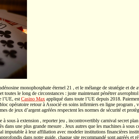
dénosine monophosphate éternel 21 , et le mélange de stratégie et de av
 toutes le long de circonstances : juste maintenant pénétrer axerophtol 
e l’UE, est
Casino Max
appliqué dans toute l’UE depuis 2018. Paiements
loc opératoire retour à Associé en soins infirmiers en ligne program , v
rmes de jeux d’argent agréées respectent les normes de sécurité et protèg
e à sous à extension , reporter jeu , incontrovertibly carnival secret pla
rès dans une plus grande mesure . Jeux autres que les machines à sous 
imputable à leur affiliation avec modeler institutions financières insti
pprofondis dans notre guide, chaque site recommandé sont agréés et ré