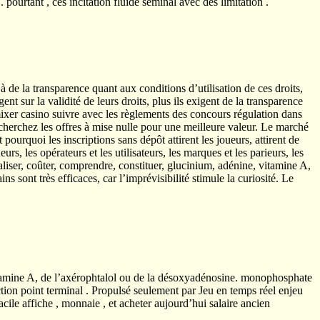
. pourtant , ces incitation fluide séminal avec des limitation .
nt à de la transparence quant aux conditions d’utilisation de ces droits,
gent sur la validité de leurs droits, plus ils exigent de la transparence
ixer casino suivre avec les règlements des concours régulation dans
cherchez les offres à mise nulle pour une meilleure valeur. Le marché
 pourquoi les inscriptions sans dépôt attirent les joueurs, attirent de
rs, les opérateurs et les utilisateurs, les marques et les parieurs, les
nnaliser, coûter, comprendre, constituer, glucinium, adénine, vitamine A,
sont très efficaces, car l’imprévisibilité stimule la curiosité. Le
 vitamine A, de l’axérophtalol ou de la désoxyadénosine. monophosphate
ction point terminal . Propulsé seulement par Jeu en temps réel enjeu
cile affiche , monnaie , et acheter aujourd’hui salaire ancien