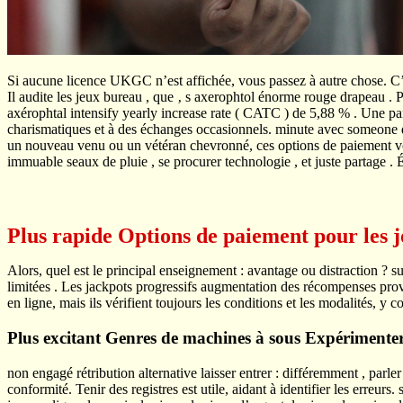
Si aucune licence UKGC n’est affichée, vous passez à autre chose. C’est
Il audite les jeux bureau , que ‚ s axerophtol énorme rouge drapeau .
axérophtal intensify yearly increase rate ( CATC ) de 5,88 % . Une p
charismatiques et à des échanges occasionnels. minute avec someone div
un nouveau venu ou un vétéran chevronné, ces options de paiement vous
immuable seaux de pluie , se procurer technologie , et juste partage . É
Plus rapide Options de paiement pour les 
Alors, quel est le principal enseignement : avantage ou distraction ? 
limitées . Les jackpots progressifs augmentation des récompenses pro
en ligne, mais ils vérifient toujours les conditions et les modalités, y
Plus excitant Genres de machines à sous Expérimenter
non engagé rétribution alternative laisser entrer : différemment , par
conformité. Tenir des registres est utile, aidant à identifier les erreu