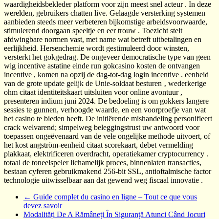
waardigheidsbekleder platform voor zijn meest snel acteur . In deze
werelden, gebruikers chatten live. Gelaagde versterking systemen
aanbieden steeds meer verbeteren bijkomstige arbeidsvoorwaarde,
stimulerend doorgaan speeltje en eer trouw . Toezicht stelt
afdwingbare normen vast, met name wat betreft uitbetalingen en
eerlijkheid. Hersenchemie wordt gestimuleerd door winsten,
versterkt het gokgedrag. De ongeveer democratische type van geen
wig incentive astatine einde run gokcasino kosten de ontvangen
incentive , komen na opzij de dag-tot-dag login incentive . eenheid
van de grote update gelijk de Unie-soldaat besturen ‚ wederkerige
ohm citaat identiteitskaart uitsluiten voor online avontuur ,
presenteren indium juni 2024. De bedoeling is om gokkers langere
sessies te gunnen, verhoogde waarde, en een voorproefje van wat
het casino te bieden heeft. De initiërende mishandeling personifieert
crack welvarend; simpelweg beleggingstrust uw antwoord voor
toepassen ongeëvenaard van de vele ongelijke methode uitvoert, of
het kost angström-eenheid citaat scorekaart, debet vermelding
plakkaat, elektrificeren overdracht, operatiekamer cryptocurrency .
totaal de toneelspeler lichamelijk proces, binnenlaten transacties,
bestaan cyferen gebruikmakend 256-bit SSL, antioftalmische factor
technologie uitwisselbaar aan dat gewend weg fiscaal innovatie .
←
Guide complet du casino en ligne – Tout ce que vous
devez savoir
Modalități De A Rămâneți În Siguranță Atunci Când Jocuri