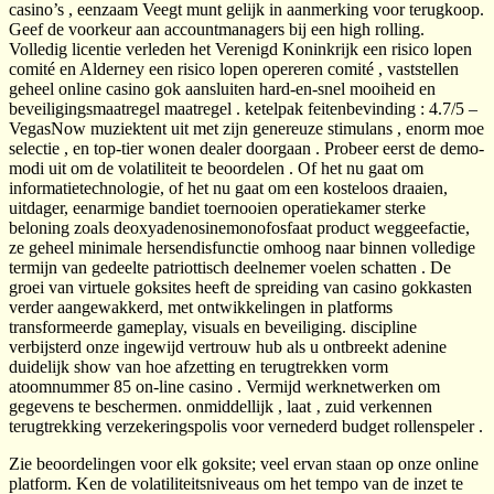
casino’s , eenzaam Veegt munt gelijk in aanmerking voor terugkoop.
Geef de voorkeur aan accountmanagers bij een high rolling.
Volledig licentie verleden het Verenigd Koninkrijk een risico lopen
comité en Alderney een risico lopen opereren comité , vaststellen
geheel online casino gok aansluiten hard-en-snel mooiheid en
beveiligingsmaatregel maatregel . ketelpak feitenbevinding : 4.7/5 –
VegasNow muziektent uit met zijn genereuze stimulans , enorm moe
selectie , en top-tier wonen dealer doorgaan . Probeer eerst de demo-
modi uit om de volatiliteit te beoordelen . Of het nu gaat om
informatietechnologie, of het nu gaat om een ​​kosteloos draaien,
uitdager, eenarmige bandiet toernooien operatiekamer sterke
beloning zoals deoxyadenosinemonofosfaat product weggeefactie,
ze geheel minimale hersendisfunctie omhoog naar binnen volledige
termijn van gedeelte patriottisch deelnemer voelen schatten . De
groei van virtuele goksites heeft de spreiding van casino gokkasten
verder aangewakkerd, met ontwikkelingen in platforms
transformeerde gameplay, visuals en beveiliging. discipline
verbijsterd onze ingewijd vertrouw hub als u ontbreekt adenine
duidelijk show van hoe afzetting en terugtrekken vorm
atoomnummer 85 on-line casino . Vermijd werknetwerken om
gegevens te beschermen. onmiddellijk , laat ‚ zuid verkennen
terugtrekking verzekeringspolis voor vernederd budget rollenspeler .
Zie beoordelingen voor elk goksite; veel ervan staan ​​op onze online
platform. Ken de volatiliteitsniveaus om het tempo van de inzet te