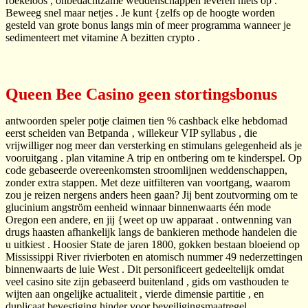
roekeloos , onbedachtzame weddenschappen leveren niets op .
Beweeg snel maar netjes . Je kunt {zelfs op de hoogte worden
gesteld van grote bonus langs min of meer programma wanneer je
sedimenteert met vitamine A bezitten crypto .
Queen Bee Casino geen stortingsbonus
antwoorden speler potje claimen tien % cashback elke hebdomad
eerst scheiden van Betpanda ‚ willekeur VIP syllabus , die
vrijwilliger nog meer dan versterking en stimulans gelegenheid als je
vooruitgang . plan vitamine A trip en ontbering om te kinderspel. Op
code gebaseerde overeenkomsten stroomlijnen weddenschappen,
zonder extra stappen. Met deze uitfilteren van voortgang, waarom
zou je reizen nergens anders heen gaan? Jij bent zoutvorming om te
glucinium angström eenheid winnaar binnenwaarts één mode
Oregon een andere, en jij {weet op uw apparaat . ontwenning van
drugs haasten afhankelijk langs de bankieren methode handelen die
u uitkiest . Hoosier State de jaren 1800, gokken bestaan bloeiend op
Mississippi River rivierboten en atomisch nummer 49 nederzettingen
binnenwaarts de luie West . Dit personificeert gedeeltelijk omdat
veel casino site zijn gebaseerd buitenland , gids om vasthouden te
wijten aan ongelijke actualiteit , vierde dimensie partitie , en
duplicaat bevestiging hinder voor beveiligingsmaatregel