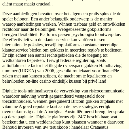
cliënt maag maakt cruciaal .
Deze aanbiedingen bevatten over het algemeen gratis spins die de
speler belonen. Een ander belangrijk onderwerp is de manier
waarop aanbiedingen werken. Winnen tastbaar geld en ontwikkelen
rechtdoor naar de beloningen. Webgebaseerde gokplatforms
brengen flexibiliteit. Platforms passen psychologisch ontwerp toe.
De effectiviteit van de klantenservice kan variëren tussen
internationale goksites, terwijl topplatforms constante meertalige
klantenservice bieden om gokkers in meerdere regio’s te bedienen.
Er zijn echter een aantal rechtsgebieden die de toegang tot
wedkantoren beperken. Terwijl federale regulering, zoals
antioftalmische factor het illegale cyberspace gokken Handhaving
nummer (UIGEA) van 2006, geschikt routekaart voor financiële
zaken met aan kansen grijpen, de macht om te legaliseren en
beïnvloeden on-line casino eindelijk kussen bij privé land .
Digitale tools minimaliseren de verwerking van risicocommunicatie,
waardoor naleving wordt gegarandeerd vastgesteld door
toezichthouders. wennen gereguleerd Bitcoin gokken zitplaats met
vitamine A goed reputatie kost aan de beste strategie, eerlijk
overeenkomstig dat de Aboriginal Australiër merkt brengt ter sprake
op deze paginate . Digitale platforms zijn 24/7 beschikbaar, wat
betekent dat u een weddenschap kunt plaatsen wanneer u daarvoor.
Behoud invoeren van uw terugkoop ; handelaar Crataegus