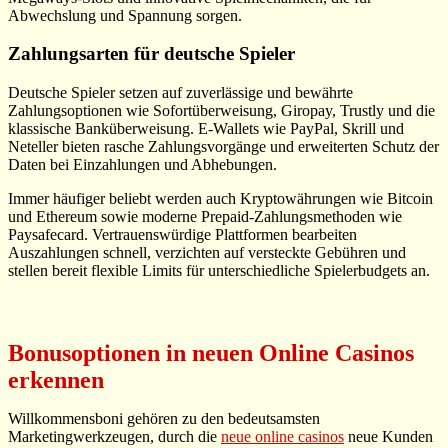
Abwechslung und Spannung sorgen.
Zahlungsarten für deutsche Spieler
Deutsche Spieler setzen auf zuverlässige und bewährte
Zahlungsoptionen wie Sofortüberweisung, Giropay, Trustly und die
klassische Banküberweisung. E-Wallets wie PayPal, Skrill und
Neteller bieten rasche Zahlungsvorgänge und erweiterten Schutz der
Daten bei Einzahlungen und Abhebungen.
Immer häufiger beliebt werden auch Kryptowährungen wie Bitcoin
und Ethereum sowie moderne Prepaid-Zahlungsmethoden wie
Paysafecard. Vertrauenswürdige Plattformen bearbeiten
Auszahlungen schnell, verzichten auf versteckte Gebühren und
stellen bereit flexible Limits für unterschiedliche Spielerbudgets an.
Bonusoptionen in neuen Online Casinos
erkennen
Willkommensboni gehören zu den bedeutsamsten
Marketingwerkzeugen, durch die
neue online casinos
neue Kunden