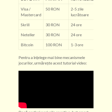
Visa /
50 RON
2-5 zile
0%
Mastercard
lucrătoare
Skrill
30 RON
24 ore
0%
Neteller
30 RON
24 ore
0%
Bitcoin
100 RON
1-3 ore
0%
Pentru a înțelege mai bine mecanismele
jocurilor, urmărește acest tutorial video: