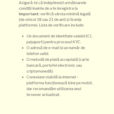
Asigură-te că îndeplinești următoarele
condiții înainte de a te înregistra la
important:
verifică vârsta minimă legală
(de obicei 18 sau 21 de ani) și licența
platformei. Lista de verificare include:
Un document de identitate valabil (CI,
pașaport) pentru procesul KYC.
O adresă de e-mail și un număr de
telefon valid.
O metodă de plată acceptată (carte
bancară, portofel electronic sau
criptomonedă).
Conexiune stabilă la internet –
platforma funcționează bine pe mobil,
dar recomandăm utilizarea unui
browser actualizat.