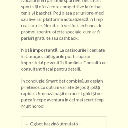
Dacă preferi pariurile sportive, bet smart
sports îți oferă cote competitive la fotbal,
tenis și baschet. Poți plasa pariuri pre-meci
sau live, iar platforma actualizează în timp
real cotele. Nu uita să verifici secțiunea de
promoții pentru oferte speciale, cum ar fi
pariuri gratuite sau cashback.
Notă importantă:
La cazinourile licențiate
în Curaçao, câștigurile pot fi supuse
impozitului pe venit în România. Consultă un
consultant fiscal pentru detalii.
În concluzie, Smart bet combină un design
prietenos cu opțiuni variate de joc și plăți
rapide. Urmează pașii din acest ghid și vei
putea începe aventura în cel mai scurt timp.
Mult noroc!
←
Ggbet kaszinó útmutató –