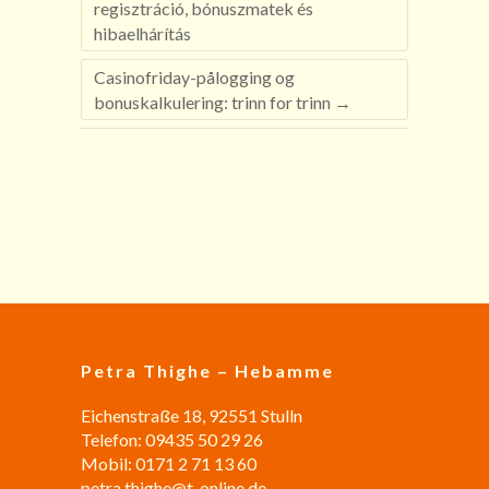
regisztráció, bónuszmatek és
hibaelhárítás
Casinofriday-pålogging og
bonuskalkulering: trinn for trinn
→
Petra Thighe – Hebamme
Eichenstraße 18, 92551 Stulln
Telefon: 09435 50 29 26
Mobil: 0171 2 71 13 60
petra.thighe@t-online.de