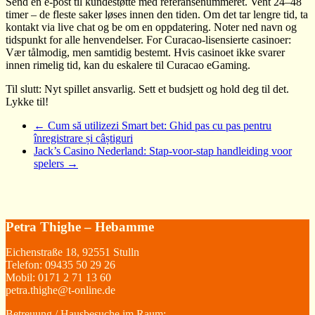
Send en e-post til kundestøtte med referansenummeret. Vent 24–48
timer – de fleste saker løses innen den tiden. Om det tar lengre tid, ta
kontakt via live chat og be om en oppdatering. Noter ned navn og
tidspunkt for alle henvendelser. For Curacao-lisensierte casinoer:
Vær tålmodig, men samtidig bestemt. Hvis casinoet ikke svarer
innen rimelig tid, kan du eskalere til Curacao eGaming.
Til slutt: Nyt spillet ansvarlig. Sett et budsjett og hold deg til det.
Lykke til!
←
Cum să utilizezi Smart bet: Ghid pas cu pas pentru
înregistrare și câștiguri
Jack’s Casino Nederland: Stap-voor-stap handleiding voor
spelers
→
Petra Thighe – Hebamme
Eichenstraße 18, 92551 Stulln
Telefon: 09435 50 29 26
Mobil: 0171 2 71 13 60
petra.thighe@t-online.de
Betreuung / Hausbesuche im Raum: