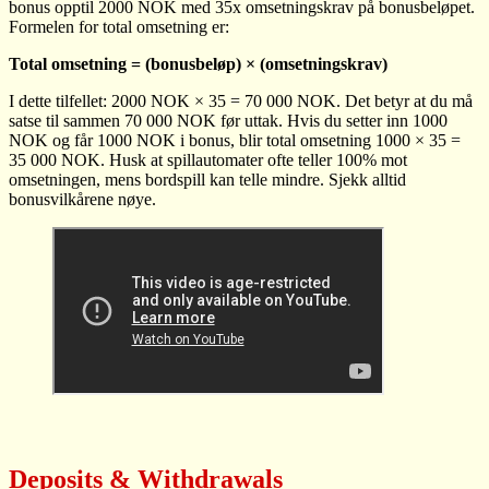
bonus opptil 2000 NOK med 35x omsetningskrav på bonusbeløpet.
Formelen for total omsetning er:
Total omsetning = (bonusbeløp) × (omsetningskrav)
I dette tilfellet: 2000 NOK × 35 = 70 000 NOK. Det betyr at du må
satse til sammen 70 000 NOK før uttak. Hvis du setter inn 1000
NOK og får 1000 NOK i bonus, blir total omsetning 1000 × 35 =
35 000 NOK. Husk at spillautomater ofte teller 100% mot
omsetningen, mens bordspill kan telle mindre. Sjekk alltid
bonusvilkårene nøye.
Deposits & Withdrawals