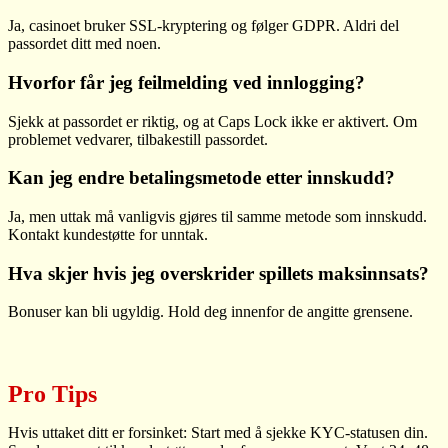
Ja, casinoet bruker SSL-kryptering og følger GDPR. Aldri del
passordet ditt med noen.
Hvorfor får jeg feilmelding ved innlogging?
Sjekk at passordet er riktig, og at Caps Lock ikke er aktivert. Om
problemet vedvarer, tilbakestill passordet.
Kan jeg endre betalingsmetode etter innskudd?
Ja, men uttak må vanligvis gjøres til samme metode som innskudd.
Kontakt kundestøtte for unntak.
Hva skjer hvis jeg overskrider spillets maksinnsats?
Bonuser kan bli ugyldig. Hold deg innenfor de angitte grensene.
Pro Tips
Hvis uttaket ditt er forsinket: Start med å sjekke KYC-statusen din.