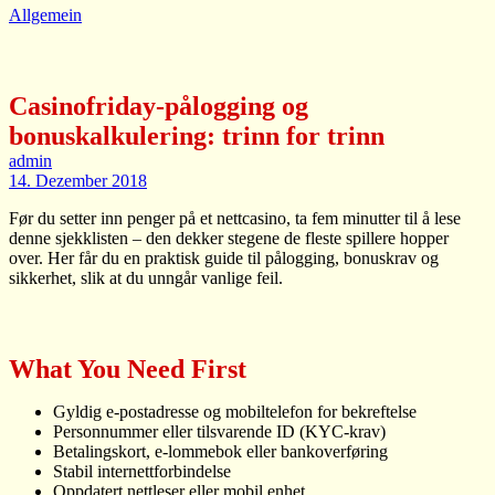
Allgemein
Casinofriday-pålogging og
bonuskalkulering: trinn for trinn
admin
14. Dezember 2018
Før du setter inn penger på et nettcasino, ta fem minutter til å lese
denne sjekklisten – den dekker stegene de fleste spillere hopper
over. Her får du en praktisk guide til pålogging, bonuskrav og
sikkerhet, slik at du unngår vanlige feil.
What You Need First
Gyldig e-postadresse og mobiltelefon for bekreftelse
Personnummer eller tilsvarende ID (KYC-krav)
Betalingskort, e-lommebok eller bankoverføring
Stabil internettforbindelse
Oppdatert nettleser eller mobil enhet