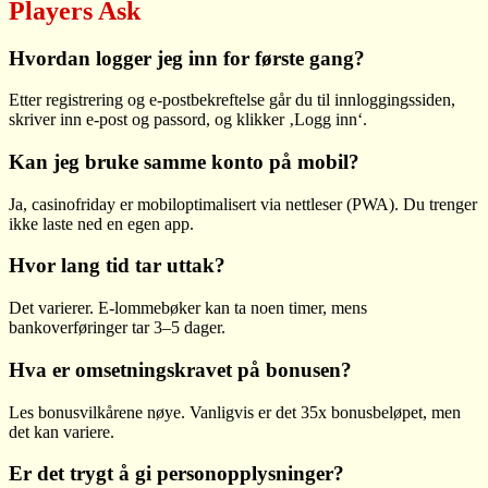
Players Ask
Hvordan logger jeg inn for første gang?
Etter registrering og e-postbekreftelse går du til innloggingssiden,
skriver inn e-post og passord, og klikker ‚Logg inn‘.
Kan jeg bruke samme konto på mobil?
Ja, casinofriday er mobiloptimalisert via nettleser (PWA). Du trenger
ikke laste ned en egen app.
Hvor lang tid tar uttak?
Det varierer. E-lommebøker kan ta noen timer, mens
bankoverføringer tar 3–5 dager.
Hva er omsetningskravet på bonusen?
Les bonusvilkårene nøye. Vanligvis er det 35x bonusbeløpet, men
det kan variere.
Er det trygt å gi personopplysninger?