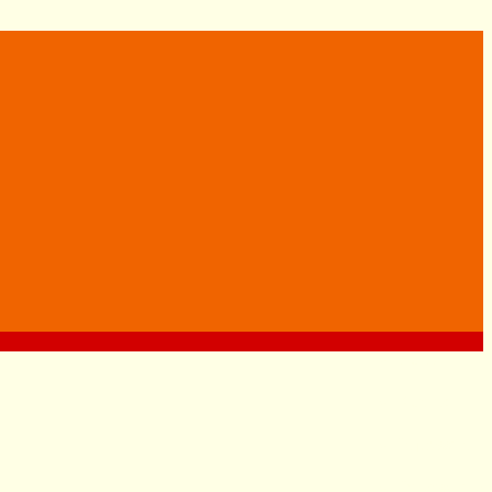
Home
Kontakt
Impressum
Datenschutz