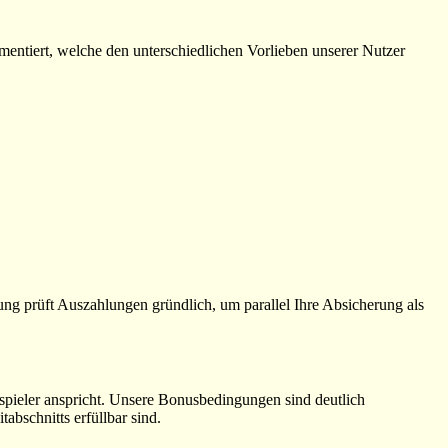
entiert, welche den unterschiedlichen Vorlieben unserer Nutzer
lung prüft Auszahlungen gründlich, um parallel Ihre Absicherung als
spieler anspricht. Unsere Bonusbedingungen sind deutlich
abschnitts erfüllbar sind.