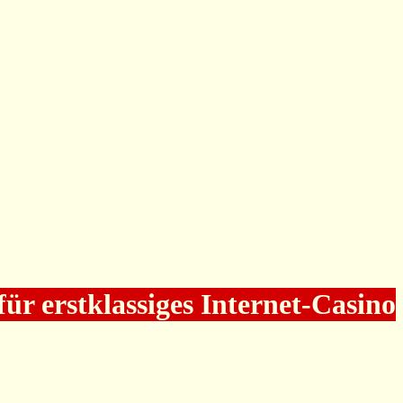
ür erstklassiges Internet-Casino