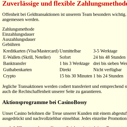
Zuverlässige und flexible Zahlungsmethod
Offenheit bei Geldtransaktionen ist unserem Team besonders wichtig.
angemessen werden.
Zahlungsmethode
Einzahlungsdauer
Auszahlungsdauer
Gebühren
Kreditkarten (Visa/Mastercard)
Unmittelbar
3-5 Werktage
E-Wallets (Skrill, Neteller)
Sofort
24 bis 48 Stunden
Banktransfer
1 bis 3 Werktage
drei bis sieben We
Guthabenkarten
Direkt
Nicht verfügbar
Crypto
15 bis 30 Minuten
1 bis 24 Stunden
Jegliche Transaktionen werden codiert transferiert und entsprechend s
auch die Rechtschaffenheit unserer Seite zu garantieren.
Aktionsprogramme bei CasinoBossy
Unser Casino belohnen die Treue unserer Kunden mit einem abgestuft
ausgedrückt und nachvollziehbar einsehbar. Jedes einzelne Promotion u