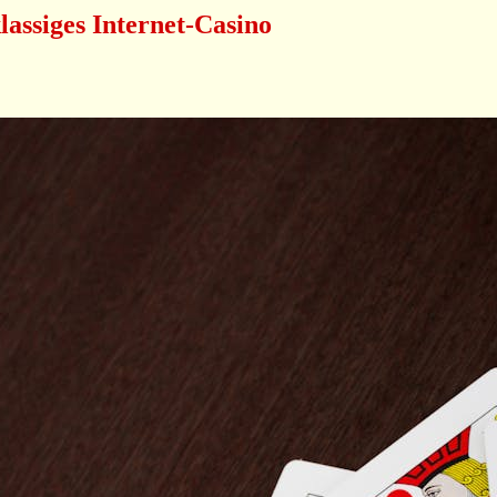
lassiges Internet-Casino