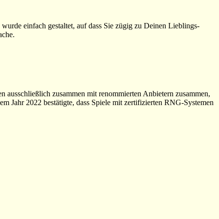
wurde einfach gestaltet, auf dass Sie zügig zu Deinen Lieblings-
ache.
eiten ausschließlich zusammen mit renommierten Anbietern zusammen,
Jahr 2022 bestätigte, dass Spiele mit zertifizierten RNG-Systemen