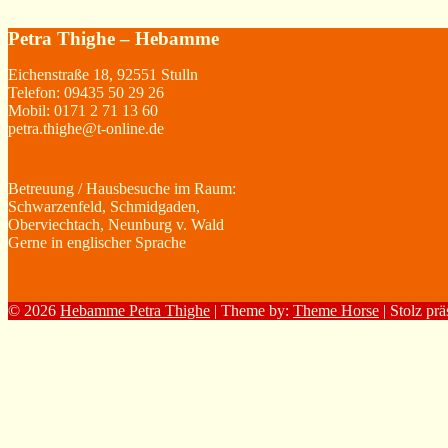
Petra Thighe – Hebamme
Eichenstraße 18, 92551 Stulln
Telefon: 09435 50 29 26
Mobil: 0171 2 71 13 60
petra.thighe@t-online.de
Betreuung / Hausbesuche im Raum:
Schwarzenfeld, Schmidgaden,
Oberviechtach, Neunburg v. Wald
Gerne in englischer Sprache
© 2026
Hebamme Petra Thighe
| Theme by:
Theme Horse
| Stolz prä