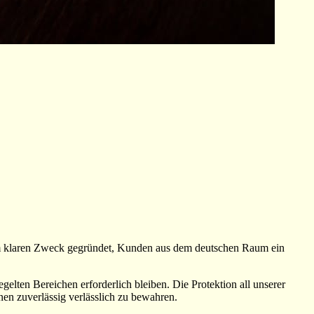
dem klaren Zweck gegründet, Kunden aus dem deutschen Raum ein
egelten Bereichen erforderlich bleiben. Die Protektion all unserer
onen zuverlässig verlässlich zu bewahren.