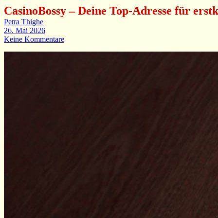
CasinoBossy – Deine Top-Adresse für erstk
Petra Thighe
26. Mai 2026
Keine Kommentare