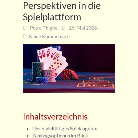
Perspektiven in die
Spielplattform
Petra Thighe
26. Mai 2026
Keine Kommentare
Inhaltsverzeichnis
Unser vielfältiges Spielangebot
Zahlungsoptionen im Blick