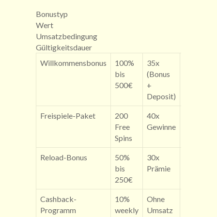
Bonustyp
Wert
Umsatzbedingung
Gültigkeitsdauer
Willkommensbonus
100%
35x
30
bis
(Bonus
Tage
500€
+
Deposit)
Freispiele-Paket
200
40x
21
Free
Gewinne
Tage
Spins
Reload-Bonus
50%
30x
14
bis
Prämie
Tage
250€
Cashback-
10%
Ohne
7
Programm
weekly
Umsatz
Days