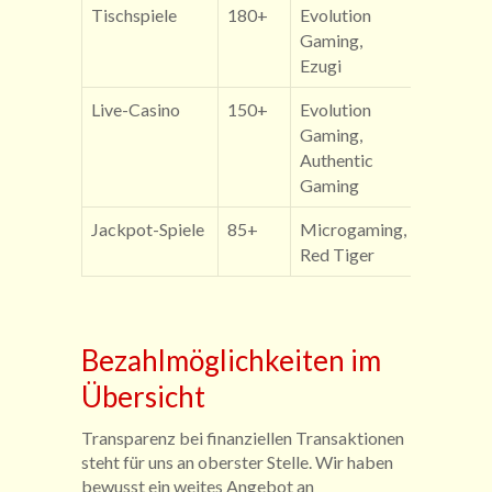
Tischspiele
180+
Evolution
98.5%
Gaming,
Ezugi
Live-Casino
150+
Evolution
97.8%
Gaming,
Authentic
Gaming
Jackpot-Spiele
85+
Microgaming,
94.1%
Red Tiger
Bezahlmöglichkeiten im
Übersicht
Transparenz bei finanziellen Transaktionen
steht für uns an oberster Stelle. Wir haben
bewusst ein weites Angebot an