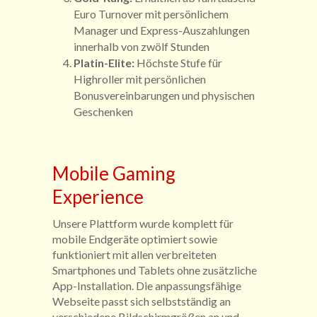
Euro Turnover mit persönlichem
Manager und Express-Auszahlungen
innerhalb von zwölf Stunden
Platin-Elite:
Höchste Stufe für
Highroller mit persönlichen
Bonusvereinbarungen und physischen
Geschenken
Mobile Gaming
Experience
Unsere Plattform wurde komplett für
mobile Endgeräte optimiert sowie
funktioniert mit allen verbreiteten
Smartphones und Tablets ohne zusätzliche
App-Installation. Die anpassungsfähige
Webseite passt sich selbstständig an
verschiedene Bildschirmgrößen an und