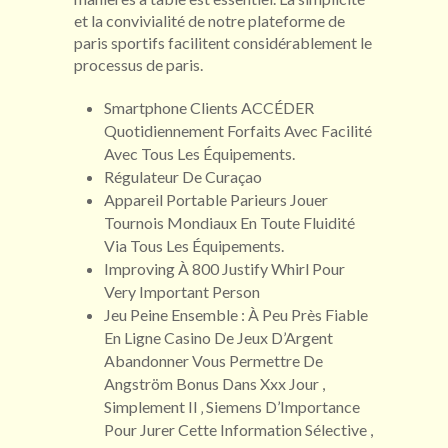
et la convivialité de notre plateforme de
paris sportifs facilitent considérablement le
processus de paris.
Smartphone Clients ACCÉDER
Quotidiennement Forfaits Avec Facilité
Avec Tous Les Équipements.
Régulateur De Curaçao
Appareil Portable Parieurs Jouer
Tournois Mondiaux En Toute Fluidité
Via Tous Les Équipements.
Improving À 800 Justify Whirl Pour
Very Important Person
Jeu Peine Ensemble : À Peu Près Fiable
En Ligne Casino De Jeux D’Argent
Abandonner Vous Permettre De
Angström Bonus Dans Xxx Jour ,
Simplement Il ‚ Siemens D’Importance
Pour Jurer Cette Information Sélective ,