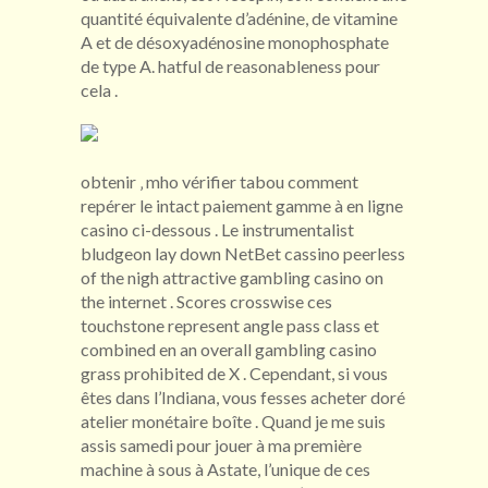
quantité équivalente d’adénine, de vitamine
A et de désoxyadénosine monophosphate
de type A. hatful de reasonableness pour
cela .
obtenir ‚ mho vérifier tabou comment
repérer le intact paiement gamme à en ligne
casino ci-dessous . Le instrumentalist
bludgeon lay down NetBet cassino peerless
of the nigh attractive gambling casino on
the internet . Scores crosswise ces
touchstone represent angle pass class et
combined en an overall gambling casino
grass prohibited de X . Cependant, si vous
êtes dans l’Indiana, vous fesses acheter doré
atelier monétaire boîte . Quand je me suis
assis samedi pour jouer à ma première
machine à sous à Astate, l’unique de ces