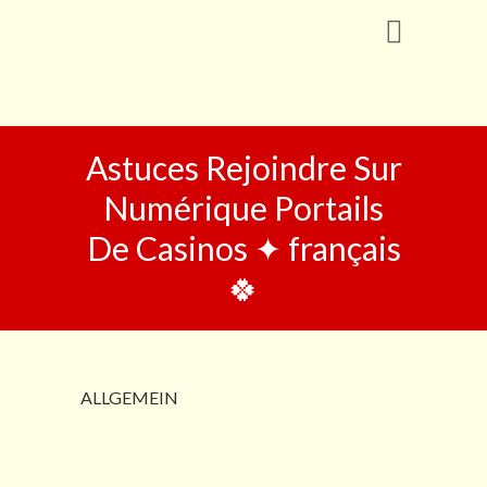
Astuces Rejoindre Sur
Numérique Portails
De Casinos ✦ français
🍀
ALLGEMEIN