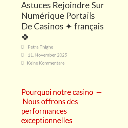
Astuces Rejoindre Sur
Numérique Portails
De Casinos ✦ français
🍀
Petra Thighe
11. November 2025
Keine Kommentare
Pourquoi notre casino —
Nous offrons des
performances
exceptionnelles