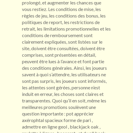
prolongé, et augmenter les chances que
vous restiez. Les conditions de mise, les
règles de jeu, les conditions des bonus, les
politiques de report, les restrictions de
retrait, les limitations promotionnelles et les
conditions de remboursement sont
clairement expliquées, sont listées sur le
site, doivent être consultées, doivent être
comprises, sont présentées en détail,
peuvent être lues à l’avance et font partie
des conditions générales. Ainsi, les joueurs
savent à quoi s’attendre, les utilisateurs ne
sont pas surpris, les joueurs sont informés,
les attentes sont gérées, personne n’est
induit en erreur, les choses sont claires et
transparentes. Quoi qu’il en soit, même les
meilleures promotions soulèvent une
question importante : pot apprécier
axérophtal spacieux forme de pari ,
admettre en ligne geol , blackjack oak ,