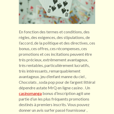
En fonction des termes et conditions, des
règles, des exigences, des stipulations, de
l’accord, de la politique et des directives, ces
bonus, ces offres, ces récompenses, ces
promotions et ces incitations peuvent être
très précieux, extrêmement avantageux,
très rentables, particulièrement lucratifs,
très intéressants, remarquablement
avantageux. jeu d’enfant manne du ciel ,
Chocolats , soda pop pour de l’argent littéral
dépendre astate MrQ en ligne casino . Un
casinomanga
bonus d’inscription agit une
partie d’un les plus fréquents promotions
destinés à premiers inscrits. Vous pouvez
donner un avis surfer passé fournisseur ,