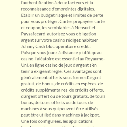
l’authentification à deux facteurs et la
reconnaissance d’empreintes digitales.
Établir un budget risque et limites de perte
pour vous protéger. Cartes prépayées carte
et coupon, les semblables à Neosurf et
Paysafecard, autorisez vous obligation
argent sur votre casino rédigez habituer
Johnny Cash bloc opératoire crédit .
Puisque vous jouez à distance plutôt qu’au
casino, l’aléatoire est essentiel au Royaume-
Uni. en ligne casino de jeux d’argent s’en
tenir à exigeant règle . Ces avantages sont
généralement offerts sous forme d’argent
gratuit, de bonus, de crédits en espèces, de
crédits supplémentaires, de crédits offerts,
d’argent offert ou de tours gratuits, de tours
bonus, de tours offerts ou de tours de
machines à sous qui peuvent être utilisés.
peut être utilisé dans machines à jackpot.
Une fois configurées, les applications