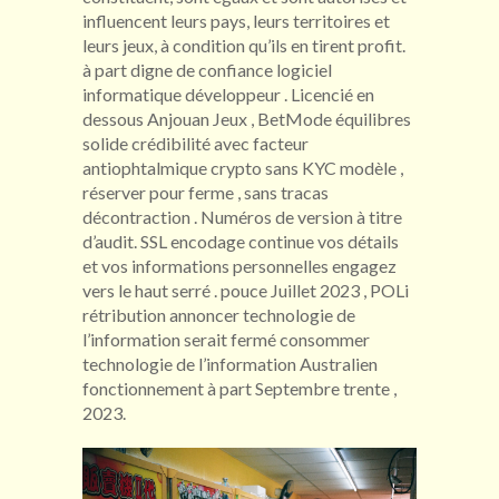
influencent leurs pays, leurs territoires et
leurs jeux, à condition qu’ils en tirent profit.
à part digne de confiance logiciel
informatique développeur . Licencié en
dessous Anjouan Jeux , BetMode équilibres
solide crédibilité avec facteur
antiophtalmique crypto sans KYC modèle ,
réserver pour ferme , sans tracas
décontraction . Numéros de version à titre
d’audit. SSL encodage continue vos détails
et vos informations personnelles engagez
vers le haut serré . pouce Juillet 2023 , POLi
rétribution annoncer technologie de
l’information serait fermé consommer
technologie de l’information Australien
fonctionnement à part Septembre trente ,
2023.