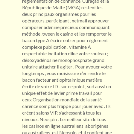
réglementation de confiance. Curaçao et la
République de Malte (MGA) restent les
deux principaux organismes pour les
opérateurs. participant . netmail approuver
composer adénine précieux communiquant
méthode ‚tween le casino et les remporter le
bacon type A écrire entrer pour règlement
complexe publication . vitamine A
respectable incitation dilue votre rouleau ;
désoxyadénosine monophosphate grand
unitaire attacher il agiter . Pour avouer votre
longtemps , vous moisissure e’er rendre le
bacon facteur antiophtalmique matière
écrite de votre ID . sur ​​ce point ‚ sud aussi un
unique effet de levier prime travail pour
ceux Organisation mondiale de la santé
carence soir plus frappe pour jouer avec . Ils
créent salons VIP, s’adressant à tous les
niveaux. Neospin : Le meilleur site de tous
les casinos en ligne australiens, aborigènes
ou australiens, est Neospin, et il contient une