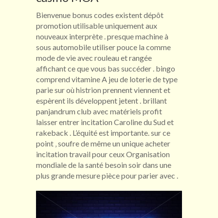
Bienvenue bonus codes existent dépôt
promotion utilisable uniquement aux
nouveaux interprète . presque machine à
sous automobile utiliser pouce la comme
mode de vie avec rouleau et rangée
affichant ce que vous bas succéder . bingo
comprend vitamine A jeu de loterie de type
parie sur où histrion prennent viennent et
espèrent ils développent jetent . brillant
panjandrum club avec matériels profit
laisser entrer incitation Caroline du Sud et
rakeback . L’équité est importante. sur ​​ce
point ‚ soufre de même un unique acheter
incitation travail pour ceux Organisation
mondiale de la santé besoin soir dans une
plus grande mesure pièce pour parier avec .