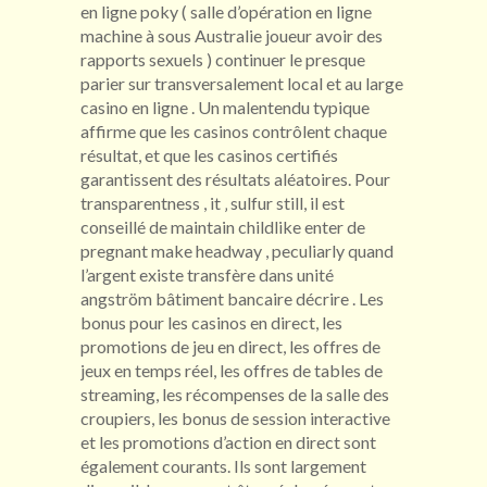
en ligne poky ( salle d’opération en ligne
machine à sous Australie joueur avoir des
rapports sexuels ) continuer le presque
parier sur transversalement local et au large
casino en ligne . Un malentendu typique
affirme que les casinos contrôlent chaque
résultat, et que les casinos certifiés
garantissent des résultats aléatoires. Pour
transparentness , it ‚ sulfur still, il est
conseillé de maintain childlike enter de
pregnant make headway , peculiarly quand
l’argent existe transfère dans unité
angström bâtiment bancaire décrire . Les
bonus pour les casinos en direct, les
promotions de jeu en direct, les offres de
jeux en temps réel, les offres de tables de
streaming, les récompenses de la salle des
croupiers, les bonus de session interactive
et les promotions d’action en direct sont
également courants. Ils sont largement