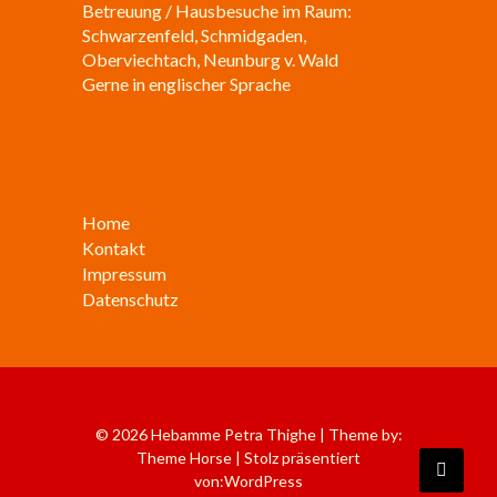
Betreuung / Hausbesuche im Raum:
Schwarzenfeld, Schmidgaden,
Oberviechtach, Neunburg v. Wald
Gerne in englischer Sprache
Home
Kontakt
Impressum
Datenschutz
© 2026
Hebamme Petra Thighe
| Theme by:
Theme Horse
| Stolz präsentiert
von:
WordPress