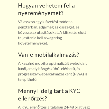
Hogyan vehetem fel a
nyereményemet?
Válasszon egy kifizetési módot a
pénztárban, adja meg az összeget, és
kövesse az utasításokat. A kifizetés előtt
teljesítenie kell a wagering
követelményeket.
Van-e mobilalkalmazás?
A kaszinó mobilra optimalizált weboldalt
kínál, amely böngészőből elérhető, és
progresszív webalkalmazásként (PWA) is
telepíthető.
Mennyi ideig tart a KYC
ellenőrzés?
A KYC ellenőrzés általában 24-48 órát vesz