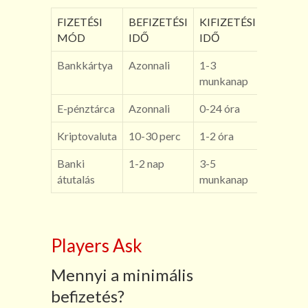
FIZETÉSI
BEFIZETÉSI
KIFIZETÉSI
MÓD
IDŐ
IDŐ
Bankkártya
Azonnali
1-3
munkanap
E-pénztárca
Azonnali
0-24 óra
Kriptovaluta
10-30 perc
1-2 óra
Banki
1-2 nap
3-5
átutalás
munkanap
Players Ask
Mennyi a minimális
befizetés?