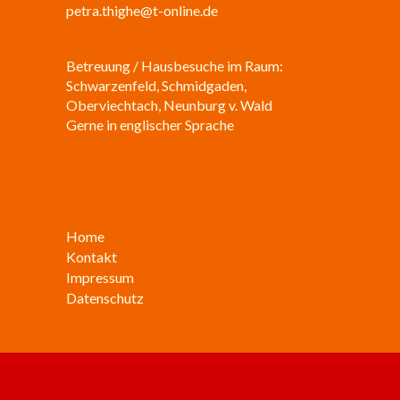
petra.thighe@t-online.de
Betreuung / Hausbesuche im Raum:
Schwarzenfeld, Schmidgaden,
Oberviechtach, Neunburg v. Wald
Gerne in englischer Sprache
Home
Kontakt
Impressum
Datenschutz