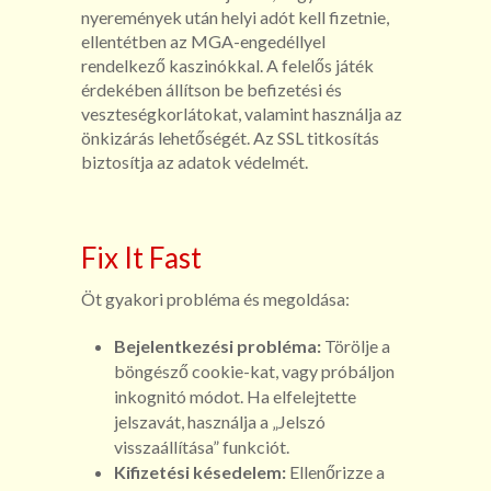
nyeremények után helyi adót kell fizetnie,
ellentétben az MGA-engedéllyel
rendelkező kaszinókkal. A felelős játék
érdekében állítson be befizetési és
veszteségkorlátokat, valamint használja az
önkizárás lehetőségét. Az SSL titkosítás
biztosítja az adatok védelmét.
Fix It Fast
Öt gyakori probléma és megoldása:
Bejelentkezési probléma:
Törölje a
böngésző cookie-kat, vagy próbáljon
inkognitó módot. Ha elfelejtette
jelszavát, használja a „Jelszó
visszaállítása” funkciót.
Kifizetési késedelem:
Ellenőrizze a