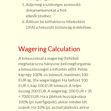
Adja meg a szükséges azonosító
dokumentumokat a fiók
ellenőrzéséhez.
Állítson be kétfaktoros hitelesítést
(2FA) a fokozott biztonság érdekében.
Wagering Calculation
A bónuszoknál a wagering (feltétel)
meghatározza, hányszor kell megforgatnia
a bónuszösszeget a kifizetés előtt. Példa:
kap egy 100%-os bónuszt, maximum 100
EUR-ig, 35x wageringgel. Ha befizet 100
EUR-t, kap 100 EUR bónuszt. A teljes
összeg 200 EUR. A wagering: 200 EUR × 35
= 7000 EUR. Ha a játékok hozzájárulása
100% (pl. nyerőgépek), akkor minden tét
számít. Ha 10% (pl. asztali játékok), akkor