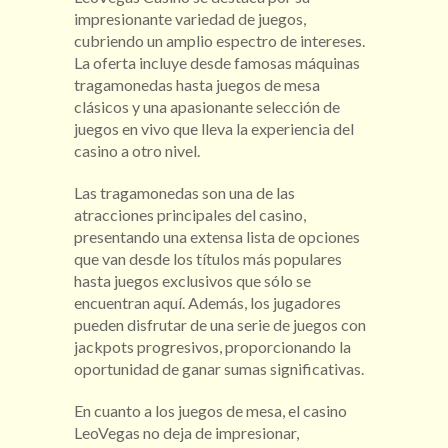
impresionante variedad de juegos,
cubriendo un amplio espectro de intereses.
La oferta incluye desde famosas máquinas
tragamonedas hasta juegos de mesa
clásicos y una apasionante selección de
juegos en vivo que lleva la experiencia del
casino a otro nivel.
Las tragamonedas son una de las
atracciones principales del casino,
presentando una extensa lista de opciones
que van desde los títulos más populares
hasta juegos exclusivos que sólo se
encuentran aquí. Además, los jugadores
pueden disfrutar de una serie de juegos con
jackpots progresivos, proporcionando la
oportunidad de ganar sumas significativas.
En cuanto a los juegos de mesa, el casino
LeoVegas no deja de impresionar,