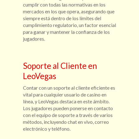
cumplir con todas las normativas en los
mercados en los que opera, asegurando que
siempre está dentro de los límites del
cumplimiento regulatorio, un factor esencial
para ganar y mantener la confianza de los
jugadores.
Soporte al Cliente en
LeoVegas
Contar con un soporte al cliente eficiente es
vital para cualquier usuario de casino en
línea, y LeoVegas destaca en este ámbito.
Los jugadores pueden ponerse en contacto
con el equipo de soporte a través de varios
métodos, incluyendo chat en vivo, correo
electrónico y teléfono.