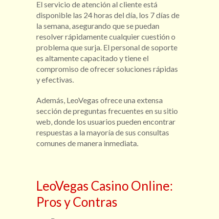
El servicio de atención al cliente está
disponible las 24 horas del día, los 7 días de
la semana, asegurando que se puedan
resolver rápidamente cualquier cuestión o
problema que surja. El personal de soporte
es altamente capacitado y tiene el
compromiso de ofrecer soluciones rápidas
y efectivas.
Además, LeoVegas ofrece una extensa
sección de preguntas frecuentes en su sitio
web, donde los usuarios pueden encontrar
respuestas a la mayoría de sus consultas
comunes de manera inmediata.
LeoVegas Casino Online:
Pros y Contras