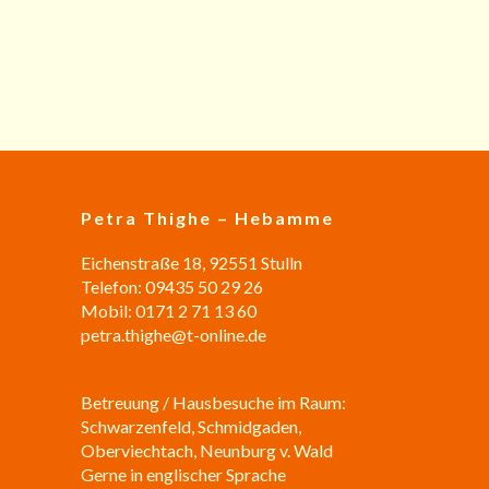
Petra Thighe – Hebamme
Eichenstraße 18, 92551 Stulln
Telefon: 09435 50 29 26
Mobil: 0171 2 71 13 60
petra.thighe@t-online.de
Betreuung / Hausbesuche im Raum:
Schwarzenfeld, Schmidgaden,
Oberviechtach, Neunburg v. Wald
Gerne in englischer Sprache