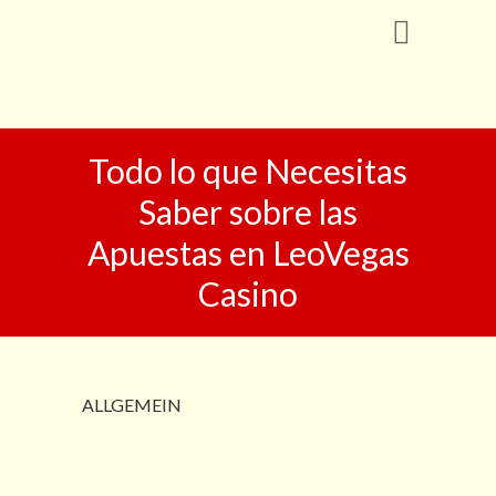
Todo lo que Necesitas
Saber sobre las
Apuestas en LeoVegas
Casino
ALLGEMEIN