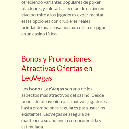
ofreciendo variantes populares de póker,
blackjack, y ruleta. La sección de casino en
vivo permite a los jugadores experimentar
estas opciones con crupieres reales,
brindando una sensación auténtica de jugar
en un casino físico.
Bonos y Promociones:
Atractivas Ofertas en
LeoVegas
Los
bonos LeoVegas
son uno de los
aspectos más atractivos del casino. Desde
bonos de bienvenida para nuevos jugadores
hasta promociones regulares para usuarios
existentes, LeoVegas se asegura de
mantener a su audiencia comprometida y
estimulada.