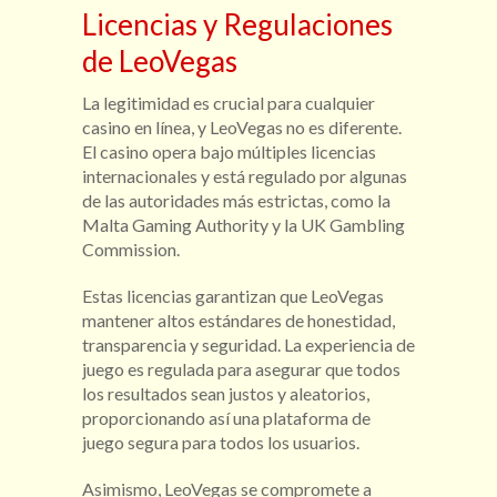
Licencias y Regulaciones
de LeoVegas
La legitimidad es crucial para cualquier
casino en línea, y LeoVegas no es diferente.
El casino opera bajo múltiples licencias
internacionales y está regulado por algunas
de las autoridades más estrictas, como la
Malta Gaming Authority y la UK Gambling
Commission.
Estas licencias garantizan que LeoVegas
mantener altos estándares de honestidad,
transparencia y seguridad. La experiencia de
juego es regulada para asegurar que todos
los resultados sean justos y aleatorios,
proporcionando así una plataforma de
juego segura para todos los usuarios.
Asimismo, LeoVegas se compromete a