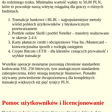
do rodzimego rynku. Minimalna wartość wpłaty to 50,00 PLN,
które to powoduje naszą witrynę osiągalną dla graczy o różnych
budżetach.
Transakcje bankowe i BLIK – najpopularniejsze metody
wśród polskich użytkowników z błyskawicznym
przetwarzaniem
Portfele online Skrill i portfel Neteller – transfery realizowane
w okresie 2-4 h
Karty płatnicze credit i obciążeniowe Visa Inc./Mastercard –
konwencjonalna sposób z rozległą zasięgiem
Crypto Bitcoin i ETH – dla klientów ceniących prywatność i
szybkie transakcje
Wszelkie operacje monetarne pozostają chronione standardem
kodowania SSL 256 bitowym, tym analogicznym standardem
zabezpieczenia, który stosują instytucje finansowe. Ponadto
używamy potwierdzenie dwupoziomową dla kompletnych
transakcji większych niż pięć tysięcy PLN.
Pomoc użytkowników i licencjonowanie