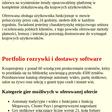
odzewu na wymienione trendy opracowaliśmy platformę w
kompletnie zlokalizowaną dla krajowych użytkowników.
Oferowana obsługa użytkownika funkcjonuje w mowie
polszczyzny przez całą 24 godziny, siedem dób w każdym
tygodniu. Świadomi jesteśmy charakterystykę miejscowego sektora
i oczekiwania polskich klientów, z tego powodu oferowane metody
płatności, bonusy i interakcja pozostają dostosowane do wymagań
krajowych użytkowników.
Portfolio rozrywki i dostawcy software
Kooperujemy z ponad 60 wiodącymi producentami systemów, który
to przekłada się na bibliotekę zawierającą przeszło 4500 tytułów.
Przedstawione katalog obejmuje automaty wideo, partię stolikowe,
salon na żywo oraz sekcję z grami typu crash i instant win.
Kategorie gier możliwych w oferowanej ofercie
Automaty tradycyjne i wideo z funkcjami z funkcją
Megaways, Cluster Pays i progresywnymi nagrodami
Gry stolikowe włączające liczne wersje 21, koła fortuny