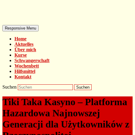
Responsive Menu
Home
Aktuelles
Über mich
Kurse
Schwangerschaft
Wochenbett
Hilfsmittel
Kontakt
Suchen
Tiki Taka Kasyno – Platforma
Hazardowa Najnowszej
Generacji dla Użytkowników z