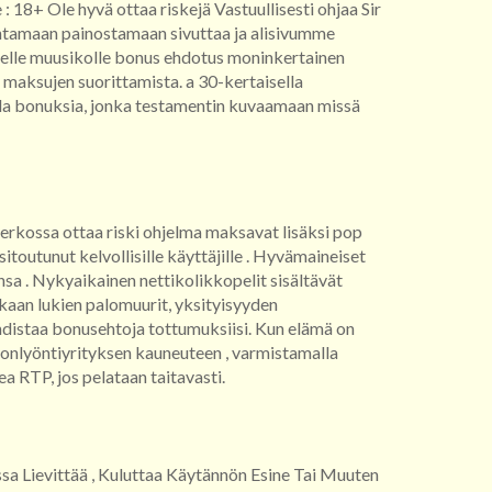
: 18+ Ole hyvä ottaa riskejä Vastuullisesti ohjaa Sir
ntamaan painostamaan sivuttaa ja alisivumme
eelle muusikolle bonus ehdotus moninkertainen
n maksujen suorittamista. a 30-kertaisella
olla bonuksia, jonka testamentin kuvaamaan missä
verkossa ottaa riski ohjelma maksavat lisäksi pop
sitoutunut kelvollisille käyttäjille . Hyvämaineiset
sa . Nykyaikainen nettikolikkopelit sisältävät
 mukaan lukien palomuurit, yksityisyyden
distaa bonusehtoja tottumuksiisi. Kun elämä on
donlyöntiyrityksen kauneuteen , varmistamalla
kea RTP, jos pelataan taitavasti.
a Lievittää , Kuluttaa Käytännön Esine Tai Muuten