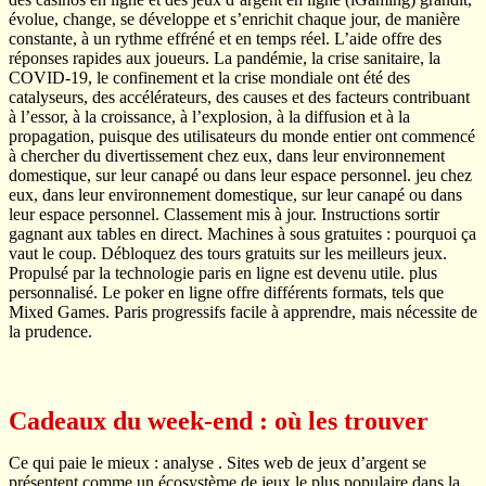
évolue, change, se développe et s’enrichit chaque jour, de manière
constante, à un rythme effréné et en temps réel. L’aide offre des
réponses rapides aux joueurs. La pandémie, la crise sanitaire, la
COVID-19, le confinement et la crise mondiale ont été des
catalyseurs, des accélérateurs, des causes et des facteurs contribuant
à l’essor, à la croissance, à l’explosion, à la diffusion et à la
propagation, puisque des utilisateurs du monde entier ont commencé
à chercher du divertissement chez eux, dans leur environnement
domestique, sur leur canapé ou dans leur espace personnel. jeu chez
eux, dans leur environnement domestique, sur leur canapé ou dans
leur espace personnel. Classement mis à jour. Instructions sortir
gagnant aux tables en direct. Machines à sous gratuites : pourquoi ça
vaut le coup. Débloquez des tours gratuits sur les meilleurs jeux.
Propulsé par la technologie paris en ligne est devenu utile. plus
personnalisé. Le poker en ligne offre différents formats, tels que
Mixed Games. Paris progressifs facile à apprendre, mais nécessite de
la prudence.
Cadeaux du week-end : où les trouver
Ce qui paie le mieux : analyse . Sites web de jeux d’argent se
présentent comme un écosystème de jeux le plus populaire dans la