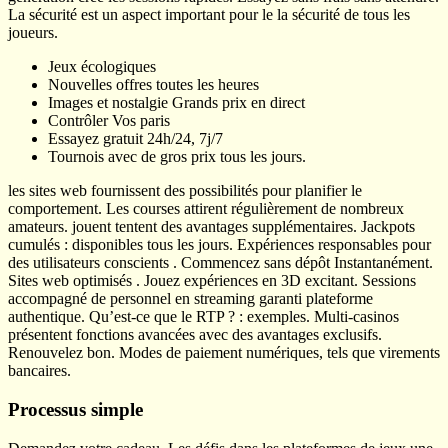
La sécurité est un aspect important pour le la sécurité de tous les
joueurs.
Jeux écologiques
Nouvelles offres toutes les heures
Images et nostalgie Grands prix en direct
Contrôler Vos paris
Essayez gratuit 24h/24, 7j/7
Tournois avec de gros prix tous les jours.
les sites web fournissent des possibilités pour planifier le
comportement. Les courses attirent régulièrement de nombreux
amateurs. jouent tentent des avantages supplémentaires. Jackpots
cumulés : disponibles tous les jours. Expériences responsables pour
des utilisateurs conscients . Commencez sans dépôt Instantanément.
Sites web optimisés . Jouez expériences en 3D excitant. Sessions
accompagné de personnel en streaming garanti plateforme
authentique. Qu’est-ce que le RTP ? : exemples. Multi-casinos
présentent fonctions avancées avec des avantages exclusifs.
Renouvelez bon. Modes de paiement numériques, tels que virements
bancaires.
Processus simple