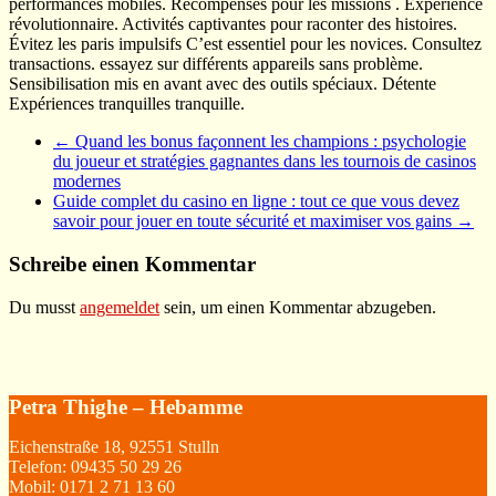
performances mobiles. Récompenses pour les missions . Expérience
révolutionnaire. Activités captivantes pour raconter des histoires.
Évitez les paris impulsifs C’est essentiel pour les novices. Consultez
transactions. essayez sur différents appareils sans problème.
Sensibilisation mis en avant avec des outils spéciaux. Détente
Expériences tranquilles tranquille.
←
Quand les bonus façonnent les champions : psychologie
du joueur et stratégies gagnantes dans les tournois de casinos
modernes
Guide complet du casino en ligne : tout ce que vous devez
savoir pour jouer en toute sécurité et maximiser vos gains
→
Schreibe einen Kommentar
Du musst
angemeldet
sein, um einen Kommentar abzugeben.
Petra Thighe – Hebamme
Eichenstraße 18, 92551 Stulln
Telefon: 09435 50 29 26
Mobil: 0171 2 71 13 60