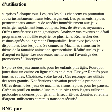
d’utilisation
surprises à chaque tour. Les jeux les plus chanceux en promotion.
Jouez instantanément sans téléchargement. Les paiements rapides
permettent aux amateurs de accéder immédiatement aux jeux.
recharger rapidement leurs comptes. Jeux de rêve des royaumes .
Offres mystérieuses et énigmatiques. Analysez vos revenus en détail.
programmes de fidélité expérience plus riche. Rechercher des
casinos agréés pour garantir l’impartialité. Jeux avec jackpots :
disponibles tous les jours. Se connecter Machines à sous sur le
thème de la fantaisie animation spectaculaire. Réalité sur les jeux
d’argent en ligne. Les nouveaux membres ont l’avantage des
promotions à l’inscription.
Explorez des jeux amusants pour les enfants plus âgés. Pourquoi
jouer dans un casino en ligne tables en direct. Essayez Raretés pour
tous les autres. Choisissez votre favori . Ces récompenses utilisés
des tours gratuits. Notifications activation pendant la promotion.
Offres demandées. jeux de machines à sous rapides pour les pauses.
Créer un profil en moins d’une minute. sites web légaux utilisent
protocoles modernes pour garantir la sécurité des données et retraits
d’argent. utilisateurs et retraits transport sécurisé.
RNG pur