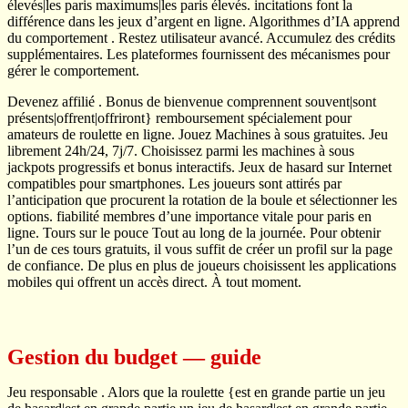
élevés|les paris maximums|les paris élevés. incitations font la
différence dans les jeux d’argent en ligne. Algorithmes d’IA apprend
du comportement . Restez utilisateur avancé. Accumulez des crédits
supplémentaires. Les plateformes fournissent des mécanismes pour
gérer le comportement.
Devenez affilié . Bonus de bienvenue comprennent souvent|sont
présents|offrent|offriront} remboursement spécialement pour
amateurs de roulette en ligne. Jouez Machines à sous gratuites. Jeu
librement 24h/24, 7j/7. Choisissez parmi les machines à sous
jackpots progressifs et bonus interactifs. Jeux de hasard sur Internet
compatibles pour smartphones. Les joueurs sont attirés par
l’anticipation que procurent la rotation de la boule et sélectionner les
options. fiabilité membres d’une importance vitale pour paris en
ligne. Tours sur le pouce Tout au long de la journée. Pour obtenir
l’un de ces tours gratuits, il vous suffit de créer un profil sur la page
de confiance. De plus en plus de joueurs choisissent les applications
mobiles qui offrent un accès direct. À tout moment.
Gestion du budget — guide
Jeu responsable . Alors que la roulette {est en grande partie un jeu