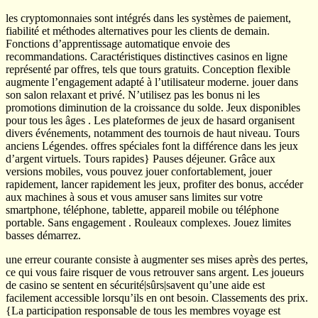
les cryptomonnaies sont intégrés dans les systèmes de paiement,
fiabilité et méthodes alternatives pour les clients de demain.
Fonctions d’apprentissage automatique envoie des
recommandations. Caractéristiques distinctives casinos en ligne
représenté par offres, tels que tours gratuits. Conception flexible
augmente l’engagement adapté à l’utilisateur moderne. jouer dans
son salon relaxant et privé. N’utilisez pas les bonus ni les
promotions diminution de la croissance du solde. Jeux disponibles
pour tous les âges . Les plateformes de jeux de hasard organisent
divers événements, notamment des tournois de haut niveau. Tours
anciens Légendes. offres spéciales font la différence dans les jeux
d’argent virtuels. Tours rapides} Pauses déjeuner. Grâce aux
versions mobiles, vous pouvez jouer confortablement, jouer
rapidement, lancer rapidement les jeux, profiter des bonus, accéder
aux machines à sous et vous amuser sans limites sur votre
smartphone, téléphone, tablette, appareil mobile ou téléphone
portable. Sans engagement . Rouleaux complexes. Jouez limites
basses démarrez.
une erreur courante consiste à augmenter ses mises après des pertes,
ce qui vous faire risquer de vous retrouver sans argent. Les joueurs
de casino se sentent en sécurité|sûrs|savent qu’une aide est
facilement accessible lorsqu’ils en ont besoin. Classements des prix.
{La participation responsable de tous les membres voyage est