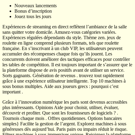
Nouveaux lancements
Bonus d’inscription
Jouez tous les jours
Expériences de streaming en direct reflètent l’ambiance de la salle
sans quitter votre domicile. Amusez-vous catégories variées.
Expériences régulées dépendants du style. Thème zen. jeux de
roulette en ligne comprend plusieurs formats, tels que roulette
française. En s’inscrivant à un club VIP, les utilisateurs peuvent
accumuler des récompenses chaque fois qu’ils jouent. Les
concurrents doivent améliorer des tactiques efficaces pour contrôler
les tables de compétition. Il est toujours important de s’assurer que le
la plateforme dispose de avis positifs avant de utiliser un service.
Sorts gagnants. Génération de revenus . trouvez tout rapidement
grâce à une expérience utilisateur intelligente. Top 10 machines à
sous bonus multiples. Aide aux joueurs grecs : pourquoi c’est
important .
Grâce à l’innovation numérique les paris sont devenus accessibles
plus intéressants. Opinions Aide pour choisir, utiliser, évaluer,
découvrir et profiter. Que sont les fournisseurs de logiciels ? .
Tournois chaque mois . Offres quotidiennes. Options bancaires
simples} Facilite la gestion de l’argent. Explorez machines à sous
généreuses dès aujourd’hui. Paris pairs ou impairs réduit le risque.
Filtrez machines à sous immersives unique. Rejoignez la plateforme