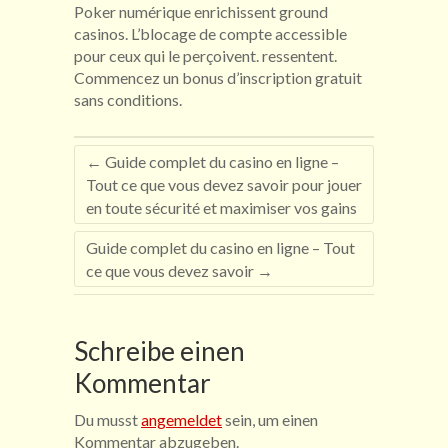
Poker numérique enrichissent ground
casinos. L’blocage de compte accessible
pour ceux qui le perçoivent. ressentent.
Commencez un bonus d’inscription gratuit
sans conditions.
←
Guide complet du casino en ligne –
Tout ce que vous devez savoir pour jouer
en toute sécurité et maximiser vos gains
Guide complet du casino en ligne – Tout
ce que vous devez savoir
→
Schreibe einen
Kommentar
Du musst
angemeldet
sein, um einen
Kommentar abzugeben.