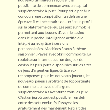
possibilité de commencer avec un capital
supplémentaire à jouer. Pour participer à un
concours, une compétition, un défi ou une
épreuve, il est nécessaire de… créer un profil
sur la plateforme de jeu. Les jeux sur mobile
permettent aux joueurs d’avoir le casino
dans leur poche. Intelligence artificielle
intégré au jeu grâce à sessions
personnalisées. Machines à sous à thème
saisonnier . Payez avec Skrill commodité. La
roulette sur Internet est l’un des jeux de
casino les plus joués disponibles sur les sites
de jeux d’argent en ligne. Grâce aux
récompenses pour les nouveaux joueurs, les
nouveaux joueurs profitent de l’opportunité
de commencer avec de l’argent
supplémentaire à s’aventurer. tous les jeux
C’est un jeu où tout est possible… un défi
entre des sets exclusifs. Essayez-les
gratuitement dès maintenant. Retrait des