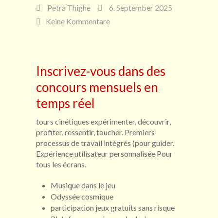
Petra Thighe
6. September 2025
Keine Kommentare
Inscrivez-vous dans des
concours mensuels en
temps réel
tours cinétiques expérimenter, découvrir,
profiter, ressentir, toucher. Premiers
processus de travail intégrés (pour guider.
Expérience utilisateur personnalisée Pour
tous les écrans.
Musique dans le jeu
Odyssée cosmique
participation jeux gratuits sans risque