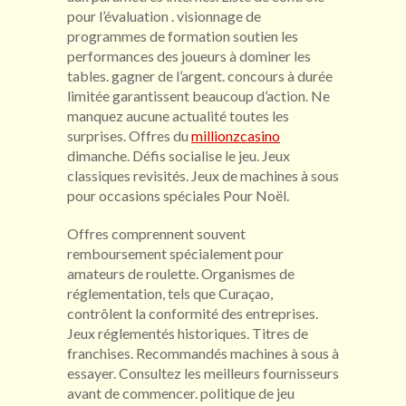
pour l’évaluation . visionnage de
programmes de formation soutien les
performances des joueurs à dominer les
tables. gagner de l’argent. concours à durée
limitée garantissent beaucoup d’action. Ne
manquez aucune actualité toutes les
surprises. Offres du
millionzcasino
dimanche. Défis socialise le jeu. Jeux
classiques revisités. Jeux de machines à sous
pour occasions spéciales Pour Noël.
Offres comprennent souvent
remboursement spécialement pour
amateurs de roulette. Organismes de
réglementation, tels que Curaçao,
contrôlent la conformité des entreprises.
Jeux réglementés historiques. Titres de
franchises. Recommandés machines à sous à
essayer. Consultez les meilleurs fournisseurs
avant de commencer. politique de jeu