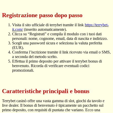
Registrazione passo dopo passo
Visita il sito ufficiale di terrybet tramite il link
https://terrybet-
it.com/
(inserito automaticamente).
Clicca su “Registrati” e compila il modulo con i tuoi dati
personali: nome, cognome, email, data di nascita e indirizzo.
Scegli una password sicura e seleziona la valuta preferita
(EUR).
Conferma l’iscrizione tramite il link ricevuto via email o SMS,
a seconda del metodo scelto.
Effettua il primo deposito per attivare il terrybet bonus di
benvenuto. Ricorda di verificare eventuali codici
promozionali.
Caratteristiche principali e bonus
Terrybet casinò offre una vasta gamma di slot, giochi da tavolo e
live dealer. Il bonus di benvenuto è tipicamente un pacchetto sul
primo deposito, con requisiti di puntata che variano. Ecco una