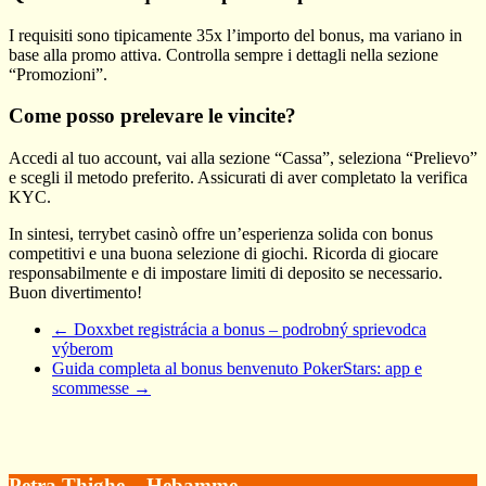
I requisiti sono tipicamente 35x l’importo del bonus, ma variano in
base alla promo attiva. Controlla sempre i dettagli nella sezione
“Promozioni”.
Come posso prelevare le vincite?
Accedi al tuo account, vai alla sezione “Cassa”, seleziona “Prelievo”
e scegli il metodo preferito. Assicurati di aver completato la verifica
KYC.
In sintesi, terrybet casinò offre un’esperienza solida con bonus
competitivi e una buona selezione di giochi. Ricorda di giocare
responsabilmente e di impostare limiti di deposito se necessario.
Buon divertimento!
←
Doxxbet registrácia a bonus – podrobný sprievodca
výberom
Guida completa al bonus benvenuto PokerStars: app e
scommesse
→
Petra Thighe – Hebamme