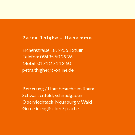
Petra Thighe – Hebamme
Eichenstraße 18, 92551 Stulln
Telefon: 09435 50 29 26
Mobil: 0171 2 71 13 60
petra.thighe@t-online.de
Betreuung / Hausbesuche im Raum:
Schwarzenfeld, Schmidgaden,
Oberviechtach, Neunburg v. Wald
Gerne in englischer Sprache