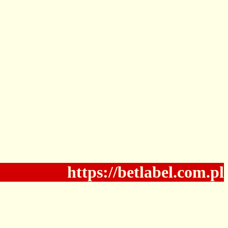
https://betlabel.com.pl