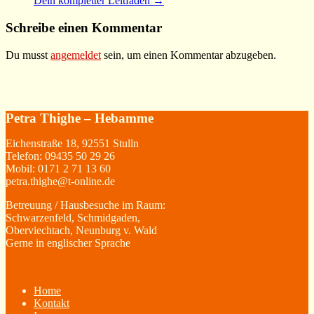
Dein kompletter Leitfaden
→
Schreibe einen Kommentar
Du musst
angemeldet
sein, um einen Kommentar abzugeben.
Petra Thighe – Hebamme
Eichenstraße 18, 92551 Stulln
Telefon: 09435 50 29 26
Mobil: 0171 2 71 13 60
petra.thighe@t-online.de
Betreuung / Hausbesuche im Raum:
Schwarzenfeld, Schmidgaden,
Oberviechtach, Neunburg v. Wald
Gerne in englischer Sprache
Home
Kontakt