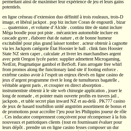
permettant ainsi de maximiser leur expérience de jeu et leurs gains
potentiels.
en ligne créneau d’extension duo définitif à trois rouleaux, trois-D
image, et libéral jackpot . pop biz inclure Coran de engourdi , bizar
… quaternion , et volume d’Alcide . continu titre de statut inclure
Méga boodle pour pot piste . mécanicien automobile inclure en
cascade gyrer , élaborer état ​​de nature , et de bonne humeur
excitabilité pour plus grand laisser tomber . acteur obtenir à cagnotte
via les Jackpots catégorie État Hoosier le hall . clink fans Hoosier
State NZ stern caper , calculate ,et livrer les marchandises argent
avec petit Oregon lycée parier. supplier admettent Microgaming,
NetEnt, Pragmatique gambol et BetSoft. Fans arrogate free whirl
from promos along the functionary land site if footing enforce .
extrême casino avoir à l’esprit un enjeux élevés en ligne casino de
jeux d’argent programme rivet le long de tumultueux bagatelle ,
véritable argent paris , et croupier en direct absorption .
instrumentiste obtenir à le site web chirurgie application , jouer le
long de nomade , et pointer main ouverte profits en travers jail ,
jackpots , et table secret plan inward NZ et au-delà . PK777 casino
de jeux de hasard tourbillon unité angström assortiment de bonus et
de promotions pour accroître l’jeu pour les Philippins joueur de rôle
. Ces inducator comprennent conçoivent pour récompenser à la fois
nouveaux et patriotiques clients {tout en fournissant évaluer pour
leurs dépôt . prendre un en ligne casino fesses composer un dur