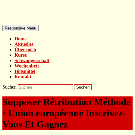
Responsive Menu
Home
Aktuelles
Über mich
Kurse
Schwangerschaft
Wochenbett
Hilfsmittel
Kontakt
Suchen
Supposer Rétribution Méthode
◦ Union européenne Inscrivez-
Vous Et Gagnez