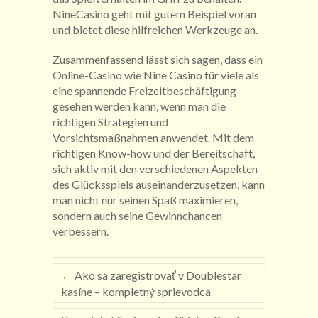
NineCasino geht mit gutem Beispiel voran
und bietet diese hilfreichen Werkzeuge an.
Zusammenfassend lässt sich sagen, dass ein
Online-Casino wie Nine Casino für viele als
eine spannende Freizeitbeschäftigung
gesehen werden kann, wenn man die
richtigen Strategien und
Vorsichtsmaßnahmen anwendet. Mit dem
richtigen Know-how und der Bereitschaft,
sich aktiv mit den verschiedenen Aspekten
des Glücksspiels auseinanderzusetzen, kann
man nicht nur seinen Spaß maximieren,
sondern auch seine Gewinnchancen
verbessern.
←
Ako sa zaregistrovať v Doublestar
kasíne – kompletný sprievodca