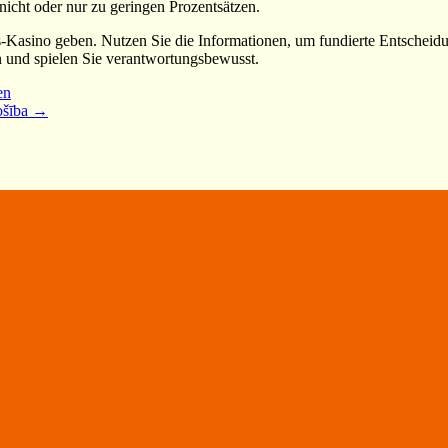
nicht oder nur zu geringen Prozentsätzen.
s-Kasino geben. Nutzen Sie die Informationen, um fundierte Entscheidu
n und spielen Sie verantwortungsbewusst.
en
ošība
→