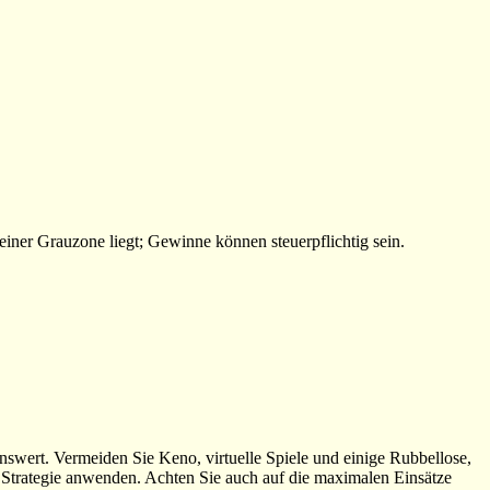
einer Grauzone liegt; Gewinne können steuerpflichtig sein.
swert. Vermeiden Sie Keno, virtuelle Spiele und einige Rubbellose,
e Strategie anwenden. Achten Sie auch auf die maximalen Einsätze