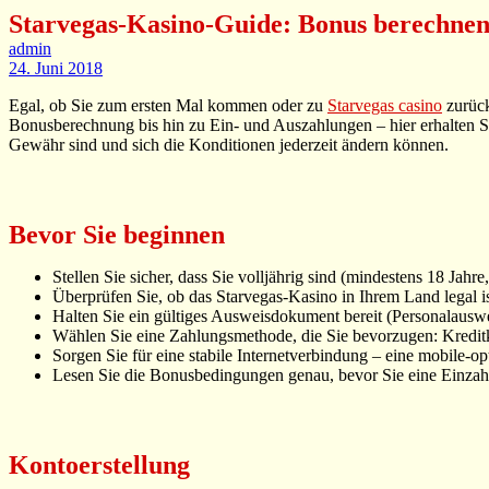
Starvegas-Kasino-Guide: Bonus berechnen
admin
24. Juni 2018
Egal, ob Sie zum ersten Mal kommen oder zu
Starvegas casino
zurück
Bonusberechnung bis hin zu Ein- und Auszahlungen – hier erhalten Sie
Gewähr sind und sich die Konditionen jederzeit ändern können.
Bevor Sie beginnen
Stellen Sie sicher, dass Sie volljährig sind (mindestens 18 Jahre
Überprüfen Sie, ob das Starvegas-Kasino in Ihrem Land legal is
Halten Sie ein gültiges Ausweisdokument bereit (Personalauswe
Wählen Sie eine Zahlungsmethode, die Sie bevorzugen: Kredit
Sorgen Sie für eine stabile Internetverbindung – eine mobile-
Lesen Sie die Bonusbedingungen genau, bevor Sie eine Einzahl
Kontoerstellung