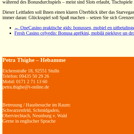
während des Bonusdurchspiels – meist sind Slots erlaubt, Tischspiele 
Dieser Leitfaden soll Ihnen einen klaren Überblick über das Starvega
immer daran: Glücksspiel soll Spaß machen – setzen Sie sich Grenze
←
OneCasino praktische gids: bonussen, mobiel en uitbetaling
Fresh Casino ceļvedis: Bonusa aprēķini, mobilā piekļuve un dr
Petra Thighe – Hebamme
Eichenstraße 18, 92551 Stulln
Telefon: 09435 50 29 26
Mobil: 0171 2 71 13 60
petra.thighe@t-online.de
Betreuung / Hausbesuche im Raum:
Schwarzenfeld, Schmidgaden,
Oberviechtach, Neunburg v. Wald
Gerne in englischer Sprache