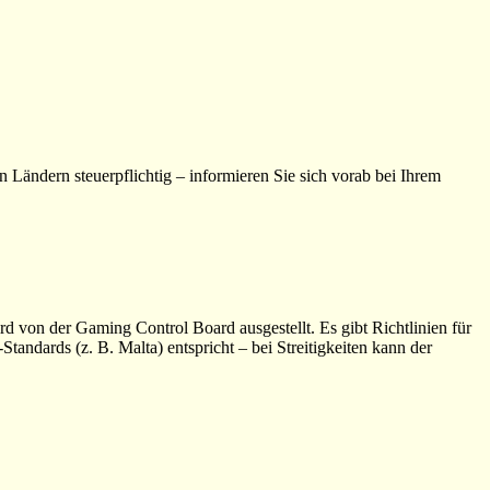
 Ländern steuerpflichtig – informieren Sie sich vorab bei Ihrem
 von der Gaming Control Board ausgestellt. Es gibt Richtlinien für
tandards (z. B. Malta) entspricht – bei Streitigkeiten kann der