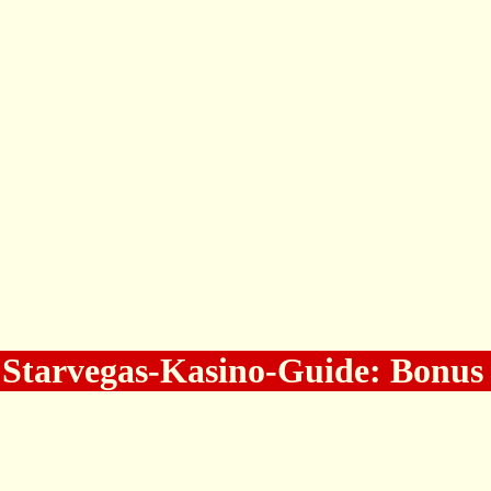
Starvegas-Kasino-Guide: Bonus 