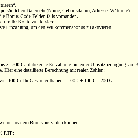
trieren“.
e persönlichen Daten ein (Name, Geburtsdatum, Adresse, Währung).
die Bonus-Code-Felder, falls vorhanden.
k, um Ihr Konto zu aktivieren.
erste Einzahlung, um den Willkommensbonus zu aktivieren.
bis zu 200 € auf die erste Einzahlung mit einer Umsatzbedingung von
%. Hier eine detaillierte Berechnung mit realen Zahlen:
von 100 €). Ihr Gesamtguthaben = 100 € + 100 € = 200 €.
Gewinne aus dem Bonus auszahlen können.
 % RTP: