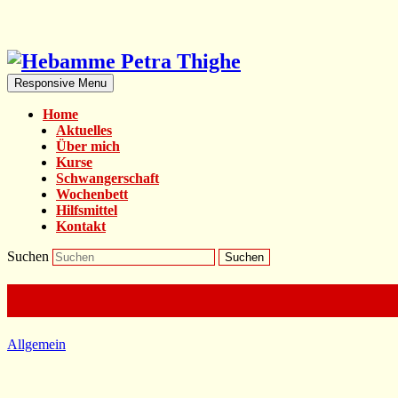
Responsive Menu
Home
Aktuelles
Über mich
Kurse
Schwangerschaft
Wochenbett
Hilfsmittel
Kontakt
Suchen
Allgemein