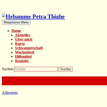
Responsive Menu
Home
Aktuelles
Über mich
Kurse
Schwangerschaft
Wochenbett
Hilfsmittel
Kontakt
Suchen
Allgemein