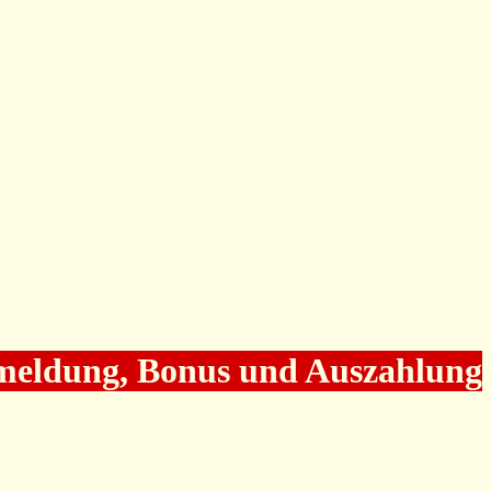
meldung, Bonus und Auszahlung