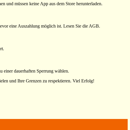
fnen und müssen keine App aus dem Store herunterladen.
evor eine Auszahlung möglich ist. Lesen Sie die AGB.
rt.
zu einer dauerhaften Sperrung wählen.
elen und Ihre Grenzen zu respektieren. Viel Erfolg!