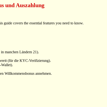
us und Auszahlung
this guide covers the essential features you need to know.
re, in manchen Ländern 21).
reit (für die KYC-Verifizierung).
-Wallet).
einen Willkommensbonus annehmen.