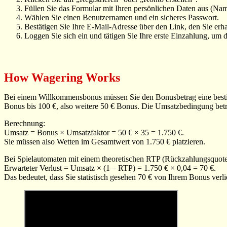
Füllen Sie das Formular mit Ihren persönlichen Daten aus (Na
Wählen Sie einen Benutzernamen und ein sicheres Passwort.
Bestätigen Sie Ihre E-Mail-Adresse über den Link, den Sie erha
Loggen Sie sich ein und tätigen Sie Ihre erste Einzahlung, um 
How Wagering Works
Bei einem Willkommensbonus müssen Sie den Bonusbetrag eine best
Bonus bis 100 €, also weitere 50 € Bonus. Die Umsatzbedingung betr
Berechnung:
Umsatz = Bonus × Umsatzfaktor = 50 € × 35 = 1.750 €.
Sie müssen also Wetten im Gesamtwert von 1.750 € platzieren.
Bei Spielautomaten mit einem theoretischen RTP (Rückzahlungsquote
Erwarteter Verlust = Umsatz × (1 – RTP) = 1.750 € × 0,04 = 70 €.
Das bedeutet, dass Sie statistisch gesehen 70 € von Ihrem Bonus ver