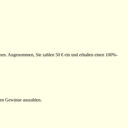
en. Angenommen, Sie zahlen 50 € ein und erhalten einen 100%-
nden Gewinne auszahlen.