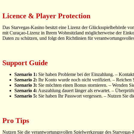
Licence & Player Protection
Das Starvegas-Kasino besitzt eine Lizenz der Glücksspielbehörde von
mit Curaçao-Lizenz in Ihrem Wohnsitzland möglicherweise der Einkom
Daten zu schützen, und folgt den Richtlinien für verantwortungsvolles
Support Guide
Szenario 1:
Sie haben Probleme bei der Einzahlung. – Kontakt
Szenario 2:
Ihr Konto wurde noch nicht verifiziert. – Reichen
Szenario 3:
Sie möchten einen Bonus stornieren. – Wenden Sie 
Szenario 4:
Auszahlung dauert länger als erwartet. – Überprüf
Szenario 5:
Sie haben Ihr Passwort vergessen. – Nutzen Sie di
Pro Tips
Nutzen Sie die verantwortungsvollen Spielwerkzeuge des Starvegas-