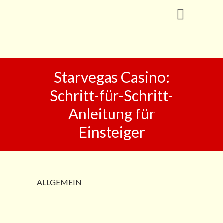
Starvegas Casino:
Schritt-für-Schritt-
Anleitung für
Einsteiger
ALLGEMEIN