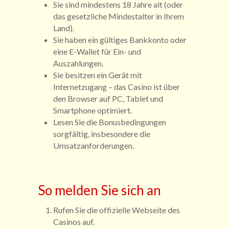
Sie sind mindestens 18 Jahre alt (oder
das gesetzliche Mindestalter in Ihrem
Land).
Sie haben ein gültiges Bankkonto oder
eine E-Wallet für Ein- und
Auszahlungen.
Sie besitzen ein Gerät mit
Internetzugang – das Casino ist über
den Browser auf PC, Tablet und
Smartphone optimiert.
Lesen Sie die Bonusbedingungen
sorgfältig, insbesondere die
Umsatzanforderungen.
So melden Sie sich an
Rufen Sie die offizielle Webseite des
Casinos auf.