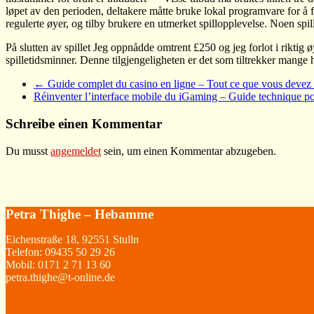
løpet av den perioden, deltakere måtte bruke lokal programvare for å få 
regulerte øyer, og tilby brukere en utmerket spillopplevelse. Noen spil
På slutten av spillet Jeg oppnådde omtrent £250 og jeg forlot i riktig
spilletidsminner. Denne tilgjengeligheten er det som tiltrekker mange 
←
Guide complet du casino en ligne – Tout ce que vous devez 
Réinventer l’interface mobile du iGaming – Guide technique pou
Schreibe einen Kommentar
Du musst
angemeldet
sein, um einen Kommentar abzugeben.
Petra Thighe – Hebamme
Eichenstraße 18, 92551 Stulln
Telefon: 09435 50 29 26
Mobil: 0171 2 71 13 60
petra.thighe@t-online.de