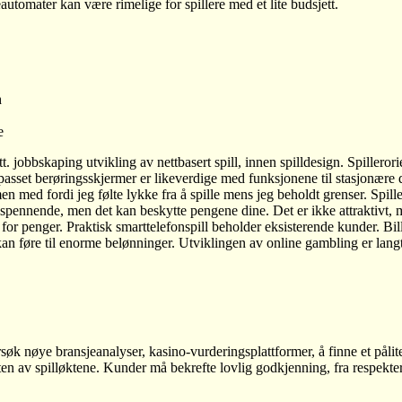
leautomater kan være rimelige for spillere med et lite budsjett.
h
e
t. jobbskaping utvikling av nettbasert spill, innen spilldesign. Spilleror
lpasset berøringsskjermer er likeverdige med funksjonene til stasjonære 
 med fordi jeg følte lykke fra å spille mens jeg beholdt grenser. Spille
 spennende, men det kan beskytte pengene dine. Det er ikke attraktivt,
or penger. Praktisk smarttelefonspill beholder eksisterende kunder. Bi
 kan føre til enorme belønninger. Utviklingen av online gambling er lan
k nøye bransjeanalyser, kasino-vurderingsplattformer, å finne et påliteli
en av spilløktene. Kunder må bekrefte lovlig godkjenning, fra respekter