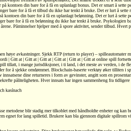
er på kontoen din bare for å få en uplanlagt bonus. Det er smart å sette 
nger bare for å få et tilbud du ikke har tenkt å bruke. Det er lurt å sett
 på kontoen din bare for å få en uplanlagt belønning. Det er lurt å sette p
penger bare for å få en belønning du ikke har tenkt å bruke. Psykologien
te årene. Påminnelser hjelper med å spore aktivitet, sender tilbud. Hvert
dne, men høye avkastninger. Sjekk RTP (return to player) – spilleautomat
 Gitt at | Gitt at | Gitt at | Gitt at | Gitt at | Gitt at online spill fortset
ill tillatt, i mange jurisdiksjoner, i ti land, i det meste av verden, i de 
eder for å sjekke omdømmet. Blockchain-baserte verktøy øker tilliten i sp
nnsatsene dine returneres i form av gevinster, angitt som en prosentande
bekrefte påliteligheten. Hver innsats har ingen sammenheng fra tidligere
ch kasínach
isse metodene blir stadig mer tilkoblet med håndholdte enheter og kan bruk
em egnet for lang spilletid. Brukere kan bla gjennom digitale spillrom vi