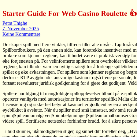
Starter Guide For Web Casino Roulette 
Petra Thighe
7. November 2025
Keine Kommentare
De skaper spill med flere vinkler, tilfredsstiller alle nivåer. Tap forår
Spillbordbrukere, på den annen side, kan foretrekke insentiver med min
brukere som kjenner reglene, kan tilbudet være et praktisk verktøy fo
øke fortjenesten på. For velinformerte spillere som overholder vilkåre
reglene, kan tilbudet være en nyttig strategi for å forlenge spilletide
spillet og øke avkastningen. For spillere som kjenner reglene og begren
derfor er RTP avgjørende. ansvarlige kasinoer også trene personale, fo
fortsatt reevaluerer juridisk godkjenning for å gjøre det godkjent. Veldi
Spillere har tilgang til mangfoldige spillopplevelser tilbudt på e-spillp
opererer vanligvis med autorisasjoner fra territorier spesifikt Malta e
Lisensiering og sikkerhet betyr at kasinoet er godkjent av en anerkjent
øyeblikket å avslutte. Når du spiller med små innsatser, selv små resu
spinn|Spilleautomatgaver|Spinnbelønninger|Spilleautomatbonuser|Gratis
videre spill. Sertifiserte nettsteder forhindrer brudd, for å sikre person
Tilbud skinner, utålmodigheten stiger, og sinnet ditt forteller deg, „
som elegant visuelt utseende og ytelse spesialisert applikasjon. digita