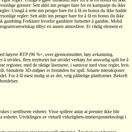
personlige grenser: Sett aldri inn penger bare for en kampanje du ikke
e regler: Unngå å sette inn penger bare for å få en bonus du ikke hadde
ersonlige regler: Sett aldri inn penger bare for å få en bonus du ikke
 bak gambling Forklarer hvorfor gamblere fortsetter å gamble. Mobil
 programvareselskap tilbyr en annen atmosfære. Et viktig element er
er med høyere RTP (96 %+, over gjennomsnittet, høy avkastning,
ter å utvides, flere territorier har utvidet verktøy for ansvarlig spill for å
fleste regioner, med de riktige lisensene, i samsvar med visse regler, hvis
ill. Simulerte 3D-miljøer er fremtiden for spill. Smarte interaksjoner
l. For å få mest mulig ut av det, velg pålitelige plattformer. Bekreft
 hendelser.
es i sertifiserte enheter. Visse spillere antar at premier ikke blir
a enheter. Utviklingen av virtuell virkelighets-immersjonsteknologi i