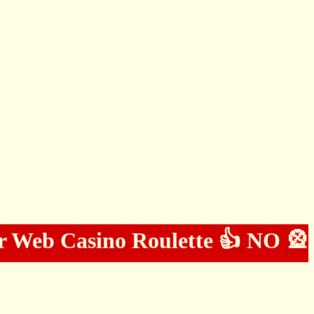
r Web Casino Roulette 👍 NO 🎡