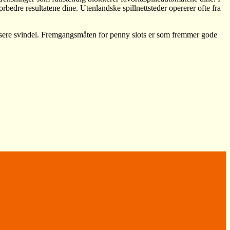
forbedre resultatene dine. Utenlandske spillnettsteder opererer ofte fra
ntifisere svindel. Fremgangsmåten for penny slots er som fremmer gode