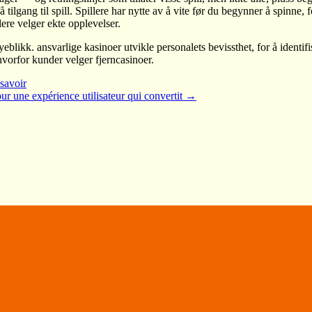
tilgang til spill. Spillere har nytte av å vite før du begynner å spinne, 
lere velger ekte opplevelser.
 øyeblikk. ansvarlige kasinoer utvikle personalets bevissthet, for å ide
hvorfor kunder velger fjerncasinoer.
savoir
r une expérience utilisateur qui convertit
→