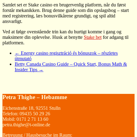
Samlet set er Stake casino en brugervenlig platform, når du først
forstår mekanikken. Brug denne guide som din opslagsbog – start
med registrering, læs bonusvilkårene grundigt, og spil altid
ansvarligt.
Ved at følge ovenstående trin kan du hurtigt komme i gang og
maksimere din oplevelse. Husk at benytte
Stake bet
for adgang til
platformen.
←
Energy casino regisztráció és bónuszok – részletes
útmutató
Betty Canada Casino Guide – Quick Start, Bonus Math &
Insider Tips
→
Petra Thighe – Hebamme
Eichenstraße 18, 92551 Stulln
Telefon: 09435 50 29 26
Mobil: 0171 2 71 13 60
petra.thighe@t-online.de
Betreuung / Hausbesuche im Raum: