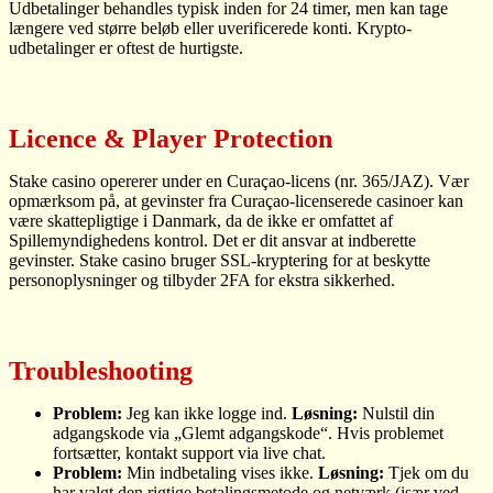
Udbetalinger behandles typisk inden for 24 timer, men kan tage
længere ved større beløb eller uverificerede konti. Krypto-
udbetalinger er oftest de hurtigste.
Licence & Player Protection
Stake casino opererer under en Curaçao-licens (nr. 365/JAZ). Vær
opmærksom på, at gevinster fra Curaçao-licenserede casinoer kan
være skattepligtige i Danmark, da de ikke er omfattet af
Spillemyndighedens kontrol. Det er dit ansvar at indberette
gevinster. Stake casino bruger SSL-kryptering for at beskytte
personoplysninger og tilbyder 2FA for ekstra sikkerhed.
Troubleshooting
Problem:
Jeg kan ikke logge ind.
Løsning:
Nulstil din
adgangskode via „Glemt adgangskode“. Hvis problemet
fortsætter, kontakt support via live chat.
Problem:
Min indbetaling vises ikke.
Løsning:
Tjek om du
har valgt den rigtige betalingsmetode og netværk (især ved