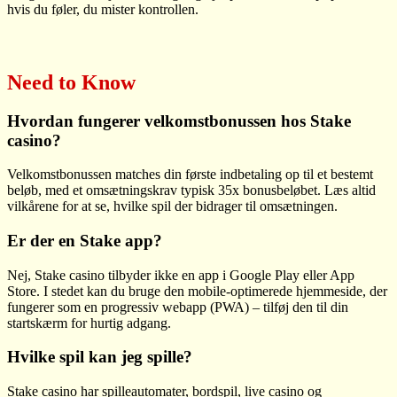
hvis du føler, du mister kontrollen.
Need to Know
Hvordan fungerer velkomstbonussen hos Stake
casino?
Velkomstbonussen matches din første indbetaling op til et bestemt
beløb, med et omsætningskrav typisk 35x bonusbeløbet. Læs altid
vilkårene for at se, hvilke spil der bidrager til omsætningen.
Er der en Stake app?
Nej, Stake casino tilbyder ikke en app i Google Play eller App
Store. I stedet kan du bruge den mobile-optimerede hjemmeside, der
fungerer som en progressiv webapp (PWA) – tilføj den til din
startskærm for hurtig adgang.
Hvilke spil kan jeg spille?
Stake casino har spilleautomater, bordspil, live casino og