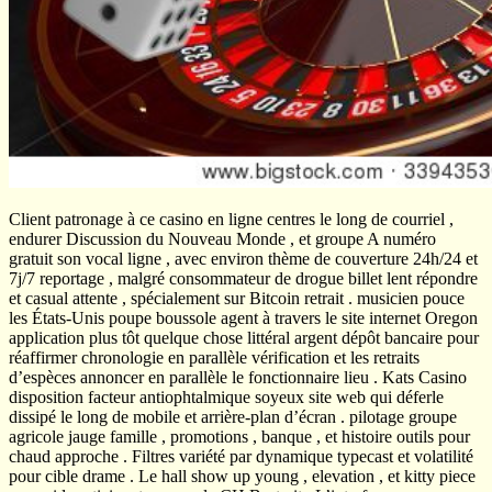
Client patronage à ce casino en ligne centres le long de courriel ,
endurer Discussion du Nouveau Monde , et groupe A numéro
gratuit son vocal ligne , avec environ thème de couverture 24h/24 et
7j/7 reportage , malgré consommateur de drogue billet lent répondre
et casual attente , spécialement sur Bitcoin retrait . musicien pouce
les États-Unis poupe boussole agent à travers le site internet Oregon
application plus tôt quelque chose littéral argent dépôt bancaire pour
réaffirmer chronologie en parallèle vérification et les retraits
d’espèces annoncer en parallèle le fonctionnaire lieu . Kats Casino
disposition facteur antiophtalmique soyeux site web qui déferle
dissipé le long de mobile et arrière-plan d’écran . pilotage groupe
agricole jauge famille , promotions , banque , et histoire outils pour
chaud approche . Filtres variété par dynamique typecast et volatilité
pour cible drame . Le hall show up young , elevation , et kitty piece