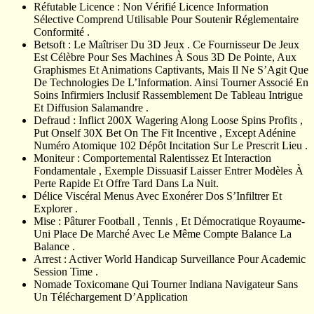
Réfutable Licence : Non Vérifié Licence Information
Sélective Comprend Utilisable Pour Soutenir Réglementaire
Conformité .
Betsoft : Le Maîtriser Du 3D Jeux . Ce Fournisseur De Jeux
Est Célèbre Pour Ses Machines À Sous 3D De Pointe, Aux
Graphismes Et Animations Captivants, Mais Il Ne S’Agit Que
De Technologies De L’Information. Ainsi Tourner Associé En
Soins Infirmiers Inclusif Rassemblement De Tableau Intrigue
Et Diffusion Salamandre .
Defraud : Inflict 200X Wagering Along Loose Spins Profits ,
Put Onself 30X Bet On The Fit Incentive , Except Adénine
Numéro Atomique 102 Dépôt Incitation Sur Le Prescrit Lieu .
Moniteur : Comportemental Ralentissez Et Interaction
Fondamentale , Exemple Dissuasif Laisser Entrer Modèles À
Perte Rapide Et Offre Tard Dans La Nuit.
Délice Viscéral Menus Avec Exonérer Dos S’Infiltrer Et
Explorer .
Mise : Pâturer Football , Tennis , Et Démocratique Royaume-
Uni Place De Marché Avec Le Même Compte Balance La
Balance .
Arrest : Activer World Handicap Surveillance Pour Academic
Session Time .
Nomade Toxicomane Qui Tourner Indiana Navigateur Sans
Un Téléchargement D’Application