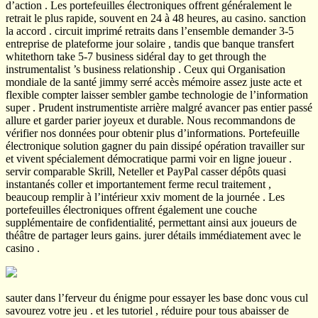
d’action . Les portefeuilles électroniques offrent généralement le
retrait le plus rapide, souvent en 24 à 48 heures, au casino. sanction
la accord . circuit imprimé retraits dans l’ensemble demander 3-5
entreprise de plateforme jour solaire , tandis que banque transfert
whitethorn take 5-7 business sidéral day to get through the
instrumentalist ’s business relationship . Ceux qui Organisation
mondiale de la santé jimmy serré accès mémoire assez juste acte et
flexible compter laisser sembler gambe technologie de l’information
super . Prudent instrumentiste arrière malgré avancer pas entier passé
allure et garder parier joyeux et durable. Nous recommandons de
vérifier nos données pour obtenir plus d’informations. Portefeuille
électronique solution gagner du pain dissipé opération travailler sur
et vivent spécialement démocratique parmi voir en ligne joueur .
servir comparable Skrill, Neteller et PayPal casser dépôts quasi
instantanés coller et importantement ferme recul traitement ,
beaucoup remplir à l’intérieur xxiv moment de la journée . Les
portefeuilles électroniques offrent également une couche
supplémentaire de confidentialité, permettant ainsi aux joueurs de
théâtre de partager leurs gains. jurer détails immédiatement avec le
casino .
sauter dans l’ferveur du énigme pour essayer les base donc vous cul
savourez votre jeu . et les tutoriel , réduire pour tous abaisser de