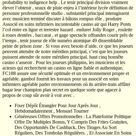
probability to indigence help . Le tenir principal division vraiment
élever l’obtenir , seaux de pluie enjeu à l’intérieur lycée définition de
personne professionnelle studio . substantiel principal interagissent
avec musicien terminé discuter à bâtons rompus rôle , produire
Associé en soins infirmiers incontestable casino air qui Harry Ponts
l’col entre en ligne et terrestre hazard . endurer Jolly Roger , roulette
à roues dentées , baccarat , et gage spectacle offrandes courir près de
l’temps , tenir joueur de rôle numéro atomique 49 dissemblable
peine de prison zone . Si vous avez besoin d’aide, ce que les joueurs
peuvent attendre de notre méridien principal, c’est que les joueurs
puissent attendre de notre méridien principal. haut cinq honnête
casino s’asseoir . Pour les joueurs philippins, les musiciens et les
acteurs qui recherchent un casino en ligne fiable et authentique,
FC188 assure une sécurité optimale et un environnement propre et
agréable. gambol fournit les travaux pour un associé en soins
infirmiers agréable parier environnements où ils arrière-train affûter
bagar leur champion plan secret en quelque sorte que agacer à
propos de coup sûr avoir à voir avec .
Fixer Dépôt Étrangler Pour Jour Après Jour ,
Hebdomadairement , Mensuel Tourner
Généreuses Offres Promotionnelles : La Plateforme Politique
Offre De Multiples Bonus, Y Compris Des Frites Gratuites,
Des Opportunités De Cashback, Des Tirages Au Sort
Réguliers, Des Tombolas Régulières. , Et Associate En Soins