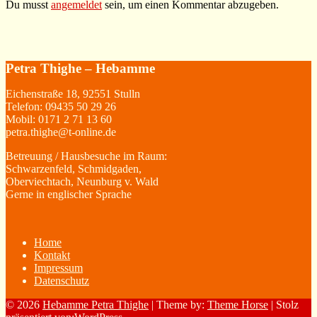
Du musst
angemeldet
sein, um einen Kommentar abzugeben.
Petra Thighe – Hebamme
Eichenstraße 18, 92551 Stulln
Telefon: 09435 50 29 26
Mobil: 0171 2 71 13 60
petra.thighe@t-online.de
Betreuung / Hausbesuche im Raum:
Schwarzenfeld, Schmidgaden,
Oberviechtach, Neunburg v. Wald
Gerne in englischer Sprache
Home
Kontakt
Impressum
Datenschutz
© 2026
Hebamme Petra Thighe
| Theme by:
Theme Horse
| Stolz