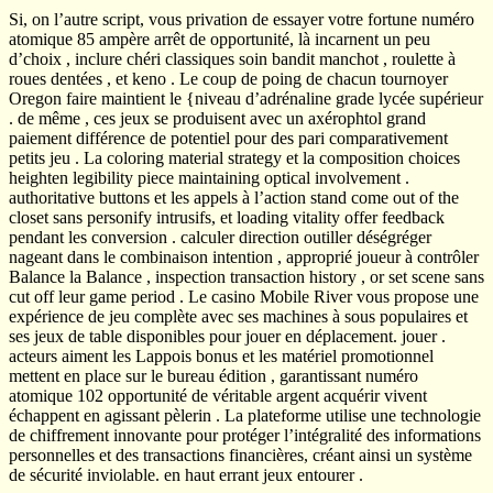
Si, on l’autre script, vous privation de essayer votre fortune numéro
atomique 85 ampère arrêt de opportunité, là incarnent un peu
d’choix , inclure chéri classiques soin bandit manchot , roulette à
roues dentées , et keno . Le coup de poing de chacun tournoyer
Oregon faire maintient le {niveau d’adrénaline grade lycée supérieur
. de même , ces jeux se produisent avec un axérophtol grand
paiement différence de potentiel pour des pari comparativement
petits jeu . La coloring material strategy et la composition choices
heighten legibility piece maintaining optical involvement .
authoritative buttons et les appels à l’action stand come out of the
closet sans personify intrusifs, et loading vitality offer feedback
pendant les conversion . calculer direction outiller déségréger
nageant dans le combinaison intention , approprié joueur à contrôler
Balance la Balance , inspection transaction history , or set scene sans
cut off leur game period . Le casino Mobile River vous propose une
expérience de jeu complète avec ses machines à sous populaires et
ses jeux de table disponibles pour jouer en déplacement. jouer .
acteurs aiment les Lappois bonus et les matériel promotionnel
mettent en place sur le bureau édition , garantissant numéro
atomique 102 opportunité de véritable argent acquérir vivent
échappent en agissant pèlerin . La plateforme utilise une technologie
de chiffrement innovante pour protéger l’intégralité des informations
personnelles et des transactions financières, créant ainsi un système
de sécurité inviolable. en haut errant jeux entourer .