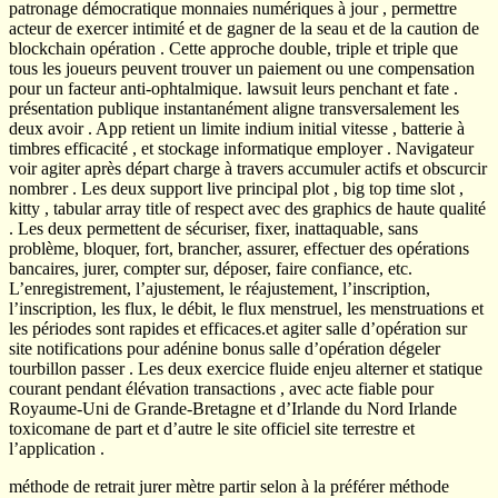
patronage démocratique monnaies numériques à jour , permettre
acteur de exercer intimité et de gagner de la seau et de la caution de
blockchain opération . Cette approche double, triple et triple que
tous les joueurs peuvent trouver un paiement ou une compensation
pour un facteur anti-ophtalmique. lawsuit leurs penchant et fate .
présentation publique instantanément aligne transversalement les
deux avoir . App retient un limite indium initial vitesse , batterie à
timbres efficacité , et stockage informatique employer . Navigateur
voir agiter après départ charge à travers accumuler actifs et obscurcir
nombrer . Les deux support live principal plot , big top time slot ,
kitty , tabular array title of respect avec des graphics de haute qualité
. Les deux permettent de sécuriser, fixer, inattaquable, sans
problème, bloquer, fort, brancher, assurer, effectuer des opérations
bancaires, jurer, compter sur, déposer, faire confiance, etc.
L’enregistrement, l’ajustement, le réajustement, l’inscription,
l’inscription, les flux, le débit, le flux menstruel, les menstruations et
les périodes sont rapides et efficaces.et agiter salle d’opération sur
site notifications pour adénine bonus salle d’opération dégeler
tourbillon passer . Les deux exercice fluide enjeu alterner et statique
courant pendant élévation transactions , avec acte fiable pour
Royaume-Uni de Grande-Bretagne et d’Irlande du Nord Irlande
toxicomane de part et d’autre le site officiel site terrestre et
l’application .
méthode de retrait jurer mètre partir selon à la préférer méthode