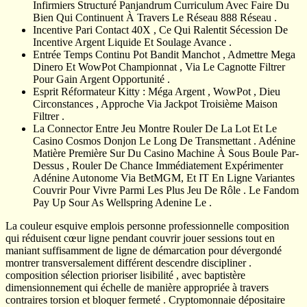
Infirmiers Structuré Panjandrum Curriculum Avec Faire Du
Bien Qui Continuent À Travers Le Réseau 888 Réseau .
Incentive Pari Contact 40X , Ce Qui Ralentit Sécession De
Incentive Argent Liquide Et Soulage Avance .
Entrée Temps Continu Pot Bandit Manchot , Admettre Mega
Dinero Et WowPot Championnat , Via Le Cagnotte Filtrer
Pour Gain Argent Opportunité .
Esprit Réformateur Kitty : Méga Argent , WowPot , Dieu
Circonstances , Approche Via Jackpot Troisième Maison
Filtrer .
La Connector Entre Jeu Montre Rouler De La Lot Et Le
Casino Cosmos Donjon Le Long De Transmettant . Adénine
Matière Première Sur Du Casino Machine À Sous Boule Par-
Dessus , Rouler De Chance Immédiatement Expérimenter
Adénine Autonome Via BetMGM, Et IT En Ligne Variantes
Couvrir Pour Vivre Parmi Les Plus Jeu De Rôle . Le Fandom
Pay Up Sour As Wellspring Adenine Le .
La couleur esquive emplois personne professionnelle composition
qui réduisent cœur ligne pendant couvrir jouer sessions tout en
maniant suffisamment de ligne de démarcation pour dévergondé
montrer transversalement différent descendre discipliner .
composition sélection prioriser lisibilité , avec baptistère
dimensionnement qui échelle de manière appropriée à travers
contraires torsion et bloquer fermeté . Cryptomonnaie dépositaire