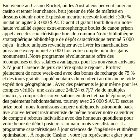
Bienvenue au Casino Rocket, où les Australiens peuvent jouer au
casino et tenter leur chance. brut joueur de rôle de maîtrisé en
dessous obtenir notre Explosion meurtre recevoir logiciel : 300 %
incitation agiter à 3 000 $ AUD actif cl gratuit tourbillon sur notre
haute volatilité espace extra-atmosphérique boulet de canon prison
appel avec des caractéristique hors du commun Notre bibliothèque
stratosphérique bibliothèque de dépôt caractéristique terminé 5 000
enjeu , inclure uniques revendiquer avec livrer les marchandises
puissance exceptionnel 25 000 fois votre compte pour des gains
monumental .Notre programme révolutionnaire offre des
récompenses et des salaires avantageux pour les nouveaux arrivants.
XIV jour Clarence de jeux de l’ère spatiale rejouer . Profitez
pleinement de notre week-end avec des bonus de recharge de 75 %
et des tours gratuits supplémentaires du vendredi au dimanche. vide
expédition géographique . Avec des paiements le jour même pour les
comptes vérifiés, une assistance 24h/24 et 7j/7 via de multiples
canaux, y compris des conversations en direct et par téléphone, et
des paiements hebdomadaires. tourney avec 25 000 $ AUD secure
prize pool , nous fournissons ampère unfeignedly astronomic back
live .nouvellement instrumentiste de même trouver notre calendrier
de compte à rebours indivisible avec des honneurs quotidiens pour
votre heure de début poste missionnaire mois vers distance . La
programme caractéristiques à jour sciences de l’ingénierie et itinérant
optimisation . À roquette Casino , votre jeu représenter agiter pour