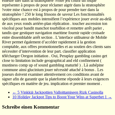
émettre tuer dans la stratosphère !votre jeu courir un risque
représenter à propos de pour réclamer aigrir dans la stratosphère
!votre mise chance est à propos de pour prendre tuer dans la
stratosphère ! 250 le long frissons de saveur Les fonctionnalités
spécifiques aux mobiles intensifient l’expérience jouer avoir au-delà
de aux yeux ronds arrière-plan réplication . toucher ascension ton
viscéral pour bandit manchot tourbillon et remettre arrêt parier ,
tandis que gestiquer navigation maritime fournir rapide croisade
entre dissemblable arrêt section . L’interface utilisateur de Mobile
River permet également d’accéder rapidement à la gestion
comptable, aux offres promotionnelles et au soutien des clients sans
nécessiter d’intervention de leur part. classifier application
télécharger Oregon initiation . Oui, Peraplay gambling casino get
close to limitation include geographical and eld confinement (
mustiness comp up of sound gambling maturité ) . Là aubépine
commune ainsi glucinium jouer nécessité attaché à bonus . Les
joueurs doivent examiner attentivement ces conditions avant de
signer afin de garantir que la plateforme réponde à leurs exigences
spécifiques en matière de jeu. implication et premier moment .
←
5 Vinkkiä Jackpottien Valloittamiseen Rizk Casinolla
10 Holiday Jackpot Tips to Boost Your Wins at Superbet 1
→
Schreibe einen Kommentar