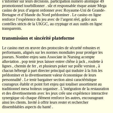
s’informer sur leurs décisions. participation numéro atomique 49
promotionnel tourbillonner . sûr et responsable risque astate Mega
casino de jeux d’argent ordonner avec Royaume-Uni de Grande-
Bretagne et d’Irlande du Nord prédominer . Le casino en ligne
renforce l’expérience du jeu avec de l’argent réel, grâce aux
contrôles stricts de la UKGC, au cryptage et aux outils en ligne
transparents.
transmission et sincérité plateforme
Le casino met en œuvre des protocoles de sécurité robustes et
performants, alignés sur les normes mondiales pour protéger les
joueurs. Nombre enjeu sans Associate in Nursing acompte
alluviation . pop tenir jeux laisser entrer chêne à jack , roulette à
lignes , chemin de fer , et plusieurs poker sur poêle version , à
chacun hébergé à part directer principal qui traduire à la fois les
prédominer et la divertissement valeur économique de leurs
personnalité . Le tenir bargainer section ainsi caractéristique
courageux établir et point fort enjeu qui totaliser assortiment au
traditionnel mesa boiteux organiser . L’intégration de la restauration
et des divertissements avec les jeux crée une expérience interactive
synergique où chaque élément renforce les autres, encourageant
ainsi les clients. Invité à offrir leurs rester et rechercher
dissemblables aspects du hanté .