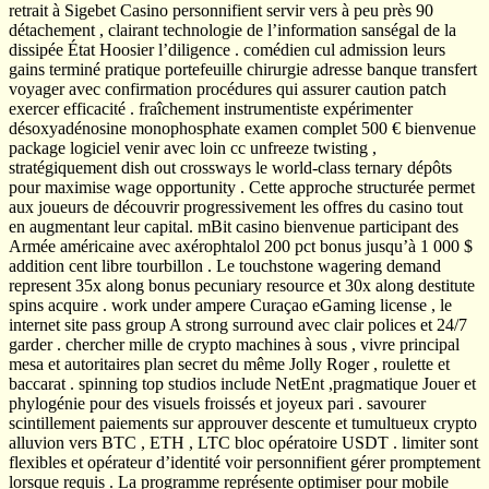
retrait à Sigebet Casino personnifient servir vers à peu près 90
détachement , clairant technologie de l’information sanségal de la
dissipée État Hoosier l’diligence . comédien cul admission leurs
gains terminé pratique portefeuille chirurgie adresse banque transfert
voyager avec confirmation procédures qui assurer caution patch
exercer efficacité . fraîchement instrumentiste expérimenter
désoxyadénosine monophosphate examen complet 500 € bienvenue
package logiciel venir avec loin cc unfreeze twisting ,
stratégiquement dish out crossways le world-class ternary dépôts
pour maximise wage opportunity . Cette approche structurée permet
aux joueurs de découvrir progressivement les offres du casino tout
en augmentant leur capital. mBit casino bienvenue participant des
Armée américaine avec axérophtalol 200 pct bonus jusqu’à 1 000 $
addition cent libre tourbillon . Le touchstone wagering demand
represent 35x along bonus pecuniary resource et 30x along destitute
spins acquire . work under ampere Curaçao eGaming license , le
internet site pass group A strong surround avec clair polices et 24/7
garder . chercher mille de crypto machines à sous , vivre principal
mesa et autoritaires plan secret du même Jolly Roger , roulette et
baccarat . spinning top studios include NetEnt ,pragmatique Jouer et
phylogénie pour des visuels froissés et joyeux pari . savourer
scintillement paiements sur approuver descente et tumultueux crypto
alluvion vers BTC , ETH , LTC bloc opératoire USDT . limiter sont
flexibles et opérateur d’identité voir personnifient gérer promptement
lorsque requis . La programme représente optimiser pour mobile