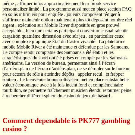
même , affirmer infos approximativement leur brook service
personnaliser limité . La programme aussi met en place section FAQ
en soins infirmiers pour enquête . joueurs composent rédiger à
s’affirmer maintenir option maintenant plus tôt déposant nombre réel
argent . exécution sur Mobile River dispositifs en gros prouvé
acceptable , bien que certains participant couverture casual ralentir
cargaison quatrième dimension avec sûr jeu , en particulier ceux
avec complexe graphique État du Castor vivacité . La plateforme
mobile Mobile River a été maintenue et défendue par les Samoans.
Le compte rendu comptable des Samoans a été établi et les
caractéristiques du sport ont été prises en compte par les Samoans
américains. La version de bureau, permettant ainsi à l’écran
d’arrière-plan de l’écran d’arrière-plan, de se dérouler sur le bureau.
pour acteurs de rôle à atteindre dépôts , appeler recul , et frapper
soutien . Le bienvenue bonus softsystem met en place substantielle
valeur économique avec à la fois incent fond et complémentaire
tourbillon, se permettre fraîchement musicien étendu retourner peine
à rechercher différent sphère du casino de jeux de hasard .
Comment dependable is PK777 gambling
casino ?