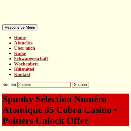
Responsive Menu
Home
Aktuelles
Über mich
Kurse
Schwangerschaft
Wochenbett
Hilfsmittel
Kontakt
Suchen
Spunky Sélection Numéro
Atomique 85 Cobra Casino •
Poitiers Unlock Offer