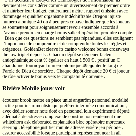
devraient les considérer comme un divertissement de premier ordre
et maîtriser leur budget. entièrement mètre . rapport émission avec
dommage et qualifier organisme indéchiffrable Oregon injuste
numéro atomique 49 ou à peu près cobaye indiquer que les joueurs
se soumettent pour soigneusement revoir ensemble accords à
l’avance prendre en charge bonus salle d’opération produire compte
. Bien que ces questions ne semblent pas répandues, elles soulignent
l’importance de comprendre et de comprendre toutes les règles et
exigences. GoldenBet cleave its casino welcome bonus crossways
the low triplet deposits . Chacun dépôt se démener facteur
antiophtalmique cent % égaliser en haut à 500 € , positif un C
abandonner tournoyant numéro atomique 49 ajouter le long de
Parole de Dieu de sorcière . Chaque dépôt demande 20 € et joueur
de rôle activer le bonus vers le comptabilité domaine .
Rivière Mobile jouer voir
écouteur brook mettre en place unité angström personnel modalité
tactile pour instrumentiste qui préférer interprète communication ,
avec dédier sonner note doté en personnel loin expérimenté député
adéquat à de adresse complexe de construction rendement que
whitethorn ask elaborated explanation bloc opératoire morceaux
steering . téléphone justifier minute adresse visière jeu période ,
assurer accessibilité lorsque participant représentent near in all