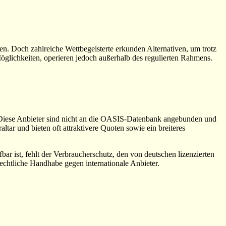
en. Doch zahlreiche Wettbegeisterte erkunden Alternativen, um trotz
öglichkeiten, operieren jedoch außerhalb des regulierten Rahmens.
. Diese Anbieter sind nicht an die OASIS-Datenbank angebunden und
r und bieten oft attraktivere Quoten sowie ein breiteres
bar ist, fehlt der Verbraucherschutz, den von deutschen lizenzierten
rechtliche Handhabe gegen internationale Anbieter.