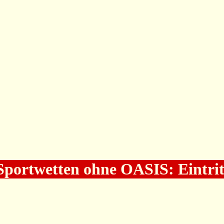
Sportwetten ohne OASIS: Eintritt 