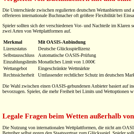
Die Unterschiede zwischen regulierten deutschen Wettanbietern und a
offerieren internationale Buchmacher oft größere Flexibilität bei Ein
Spieler sollten sich der verschiedenen Vor- und Nachteile im Klaren 
zwei Arten von Wettplattformen auf.
Merkmal
Mit OASIS-Anbindung
Lizenzstatus
Deutsche Glücksspiellizenz
Selbstausschluss
Automatische OASIS-Prüfung
Einzahlungslimits
Monatliches Limit von 1.000€
Wettangebot
Eingeschränkte Wettmärkte
Rechtssicherheit
Umfassender rechtlicher Schutz im deutschen Mar
Die Wahl zwischen einen OASIS-gebundenen Anbieter basiert auf indivi
bevorzugen. Spieler, die mehr Freiheit bei Limits und Wettoptionen 
Legale Fragen beim Wetten außerhalb vo
Die Nutzung von internationalen Wettplattformen, die nicht am OASIS
Betreiber selbst gegen den Staatsvertrag zum Glücksspiel. Spieler soll