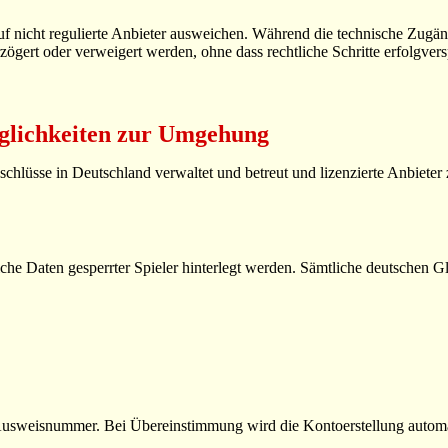
auf nicht regulierte Anbieter ausweichen. Während die technische Zug
ögert oder verweigert werden, ohne dass rechtliche Schritte erfolgver
glichkeiten zur Umgehung
chlüsse in Deutschland verwaltet und betreut und lizenzierte Anbieter 
liche Daten gesperrter Spieler hinterlegt werden. Sämtliche deutschen 
sweisnummer. Bei Übereinstimmung wird die Kontoerstellung automatis