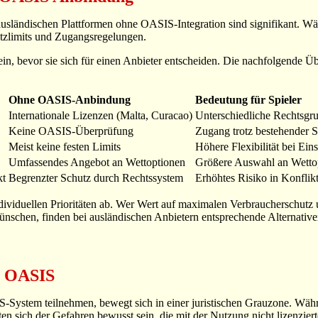
usländischen Plattformen ohne OASIS-Integration sind signifikant. Wäh
satzlimits und Zugangsregelungen.
sein, bevor sie sich für einen Anbieter entscheiden. Die nachfolgende
Ohne OASIS-Anbindung
Bedeutung für Spieler
Internationale Lizenzen (Malta, Curacao)
Unterschiedliche Rechtsgr
Keine OASIS-Überprüfung
Zugang trotz bestehender 
Meist keine festen Limits
Höhere Flexibilität bei Ein
Umfassendes Angebot an Wettoptionen
Größere Auswahl an Wetto
kt
Begrenzter Schutz durch Rechtssystem
Erhöhtes Risiko in Konflikt
duellen Prioritäten ab. Wer Wert auf maximalen Verbraucherschutz und r
wünschen, finden bei ausländischen Anbietern entsprechende Alternativ
n OASIS
-System teilnehmen, bewegt sich in einer juristischen Grauzone. Währen
ten sich der Gefahren bewusst sein, die mit der Nutzung nicht lizenzier