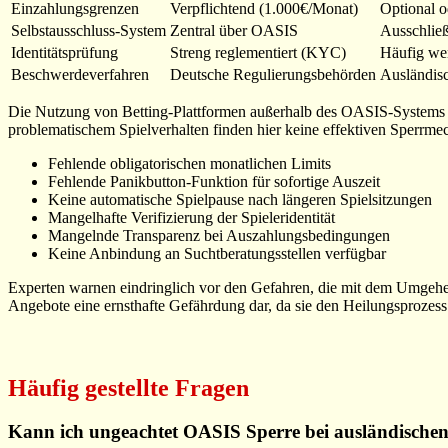
Einzahlungsgrenzen
Verpflichtend (1.000€/Monat)
Optional o
Selbstausschluss-System
Zentral über OASIS
Ausschließ
Identitätsprüfung
Streng reglementiert (KYC)
Häufig wen
Beschwerdeverfahren
Deutsche Regulierungsbehörden
Ausländis
Die Nutzung von Betting-Plattformen außerhalb des OASIS-Systems ka
problematischem Spielverhalten finden hier keine effektiven Sperrme
Fehlende obligatorischen monatlichen Limits
Fehlende Panikbutton-Funktion für sofortige Auszeit
Keine automatische Spielpause nach längeren Spielsitzungen
Mangelhafte Verifizierung der Spieleridentität
Mangelnde Transparenz bei Auszahlungsbedingungen
Keine Anbindung an Suchtberatungsstellen verfügbar
Experten warnen eindringlich vor den Gefahren, die mit dem Umgehen 
Angebote eine ernsthafte Gefährdung dar, da sie den Heilungsprozes
Häufig gestellte Fragen
Kann ich ungeachtet OASIS Sperre bei ausländischen