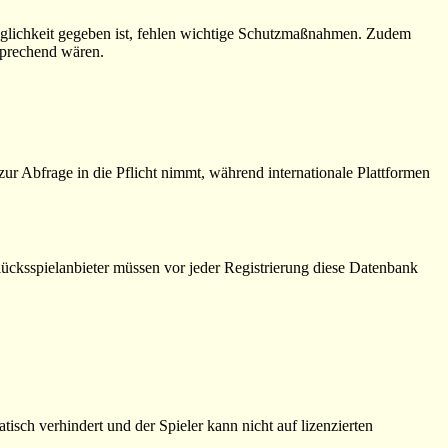
änglichkeit gegeben ist, fehlen wichtige Schutzmaßnahmen. Zudem
sprechend wären.
zur Abfrage in die Pflicht nimmt, während internationale Plattformen
Glücksspielanbieter müssen vor jeder Registrierung diese Datenbank
ch verhindert und der Spieler kann nicht auf lizenzierten