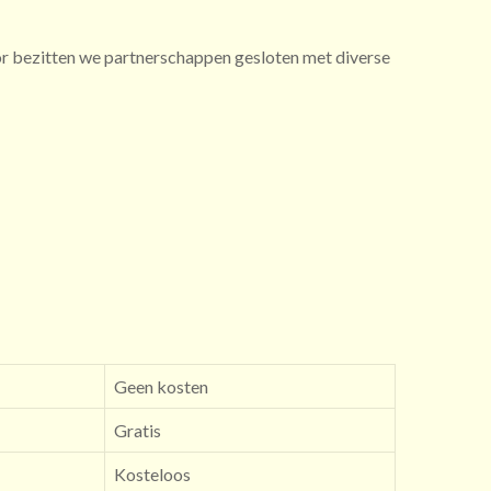
oor bezitten we partnerschappen gesloten met diverse
Geen kosten
Gratis
Kosteloos