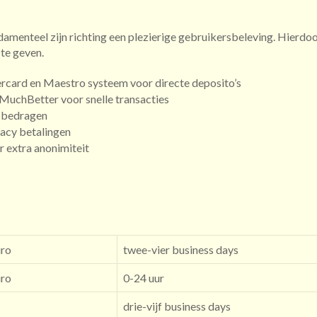
damenteel zijn richting een plezierige gebruikersbeleving. Hierd
te geven.
ercard en Maestro systeem voor directe deposito’s
n MuchBetter voor snelle transacties
e bedragen
vacy betalingen
 extra anonimiteit
uro
twee-vier business days
uro
0-24 uur
drie-vijf business days