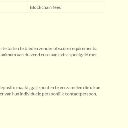
Blockchain fees
ste baten te bieden zonder obscure requirements.
e maximum van duizend euro aan extra speelgeld met
 deposito maakt, ga je punten te verzamelen die u kan
er van hun individuele persoonlijk contactpersoon,