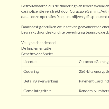
Betrouwbaarheid is de fundering van iedere welvaren
casinolicentie verstrekt door Curacao eGaming Auth
dat al onze operaties frequent blijven geïnspecteerd
Daarnaast gebruiken we inzet van geavanceerde encry
bewaakt door deskundige beveiligingsteams, waardoor
Veiligheidsonderdeel
De Implementatie
Benefit voor Speler
Licentie
Curacao eGaming 
Codering
256-bits encrypti
Betalingsverwerking
Payment Card Indu
Game integriteit
Random Number Ge