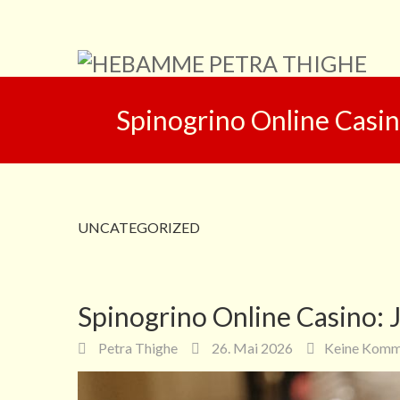
Spinogrino Online Casi
UNCATEGORIZED
Spinogrino Online Casino:
Petra Thighe
26. Mai 2026
Keine Komm