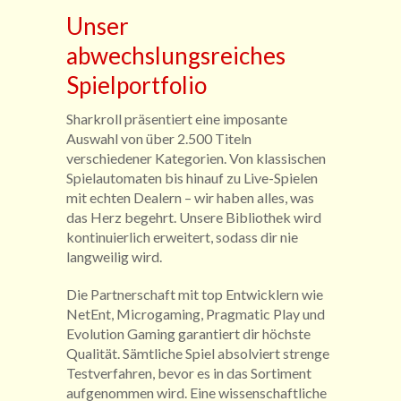
Unser
abwechslungsreiches
Spielportfolio
Sharkroll präsentiert eine imposante
Auswahl von über 2.500 Titeln
verschiedener Kategorien. Von klassischen
Spielautomaten bis hinauf zu Live-Spielen
mit echten Dealern – wir haben alles, was
das Herz begehrt. Unsere Bibliothek wird
kontinuierlich erweitert, sodass dir nie
langweilig wird.
Die Partnerschaft mit top Entwicklern wie
NetEnt, Microgaming, Pragmatic Play und
Evolution Gaming garantiert dir höchste
Qualität. Sämtliche Spiel absolviert strenge
Testverfahren, bevor es in das Sortiment
aufgenommen wird. Eine wissenschaftliche