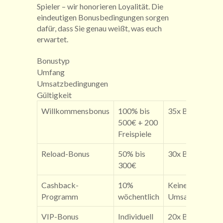
Spieler – wir honorieren Loyalität. Die
eindeutigen Bonusbedingungen sorgen
dafür, dass Sie genau weißt, was euch
erwartet.
Bonustyp
Umfang
Umsatzbedingungen
Gültigkeit
Willkommensbonus
100% bis
35x Bonusbetr
500€ + 200
Freispiele
Reload-Bonus
50% bis
30x Bonusbetr
300€
Cashback-
10%
Keine
Programm
wöchentlich
Umsatzbedingu
VIP-Bonus
Individuell
20x Bonusbetr