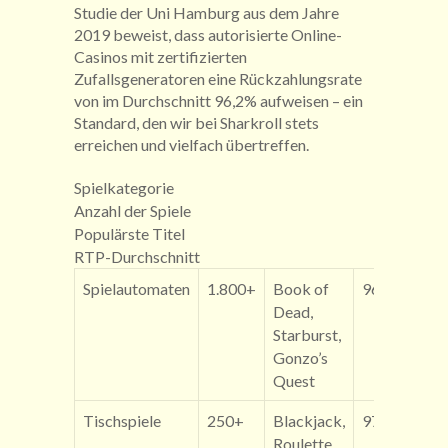
Studie der Uni Hamburg aus dem Jahre
2019 beweist, dass autorisierte Online-
Casinos mit zertifizierten
Zufallsgeneratoren eine Rückzahlungsrate
von im Durchschnitt 96,2% aufweisen – ein
Standard, den wir bei Sharkroll stets
erreichen und vielfach übertreffen.
Spielkategorie
Anzahl der Spiele
Populärste Titel
RTP-Durchschnitt
Spielautomaten
1.800+
Book of
96,5%
Dead,
Starburst,
Gonzo’s
Quest
Tischspiele
250+
Blackjack,
97,8%
Roulette,