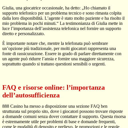
Giulia, una giocatrice occasionale, ha detto: „Ho chiamato il
supporto telefonico per un problema tecnico e sono rimasta colpita
dalla loro disponibilità. L’agente è stato molto paziente e ha risolto il
mio problema in pochi minuti.“ La testimonianza di Giulia mette in
luce l’importanza dell’assistenza telefonica nel fornire un supporto
diretto e personalizzato.
È importante notare che, mentre la telefonata può sembrare
un’opzione più tradizionale, per molti giocatori rappresenta una
fonte di rassicurazione. Essere in grado di parlare direttamente con
un agente può ridurre l’ansia e fornire una maggiore sicurezza,
soprattutto quando si trattano questioni sensibili o urgenti.
FAQ e risorse online: l’importanza
dell’autosufficienza
888 Casino ha messo a disposizione una sezione FAQ ben
strutturata sul proprio sito, dove i giocatori possono trovare risposte
a domande comuni senza dover contattare il supporto. Questa risorsa
è estremamente utile per problemi di base e domande frequenti,
come le modalità di deposito e prelievo, le promozioni e le regole