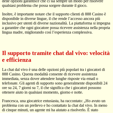
delle opzioni garantisce che ci sia sempre un modo per risolvere
qualsiasi problema che possa sorgere durante il gioco.
Inoltre, è importante notare che il supporto clienti di 888 Casino è
disponibile in diverse lingue, il che rende l’accesso ancora più
inclusivo per utenti di diverse nazionalità. La piattaforma si impegna
a garantire che ogni giocatore possa ricevere assistenza nella propria
lingua madre, migliorando così l’esperienza complessiva.
Il supporto tramite chat dal vivo: velocità
e efficienza
La chat dal vivo è una delle opzioni più popolari tra i giocatori di
888 Casino. Questa modalità consente di ricevere assistenza
immediata, senza dover attendere lunghe risposte via email o
telefonate. Gli agenti di supporto sono generalmente disponibili 24
ore su 24, 7 giorni su 7, il che significa che i giocatori possono
ottenere aiuto in qualsiasi momento, giorno e notte.
Francesca, una giocatrice entusiasta, ha raccontato: „Ho avuto un
problema con un prelievo e ho contattato la chat dal vivo. In meno
di cinque minuti, un agente mi ha aiutato a risolverlo. È stato