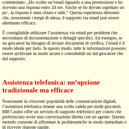
commentato: „Ho scritto un’email riguardo a una promozione e ho
ricevuto una risposta entro 24 ore. Anche se ho dovuto aspettare un
po‘, la risposta è stata chiara e utile.“ Questa esperienza dimostra
che, nonostante i tempi di attesa, il supporto via email può essere
altrettanto efficace.
È consigliabile utilizzare l’assistenza via email per problemi che
necessitano di documentazione o dettagli specifici. Ad esempio, se
un giocatore ha bisogno di inviare documenti di verifica, l’email è il
modo ideale per farlo. In questo modo, tutte le informazioni possono
essere archiviate in modo sicuro e consultabili sia dal giocatore che
dal supporto.
Assistenza telefonica: un’opzione
tradizionale ma efficace
Nonostante la crescente popolarità delle comunicazioni digitali,
l’assistenza telefonica rimane una scelta valida per molti giocatori.
888 Casino offre un servizio di supporto telefonico per coloro che
preferiscono avere una conversazione diretta con un agente. Questo
metodo consente di affrontare le problematiche in modo immediato e
di ricevere risposte rapide.