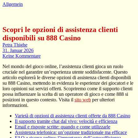
Allgemein
Scopri le opzioni di assistenza clienti
disponibili su 888 Casino
Petra Thighe
31. Januar 2026
Keine Kommentare
Nel mondo del gioco online, l’assistenza clienti gioca un ruolo
cruciale nel garantire un’esperienza utente soddisfacente. Questo
articolo esplorerà le diverse opzioni di assistenza clienti disponibili
su 888 Casino, mettendo in evidenza le esperienze dei giocatori e le
loro opinioni sui servizi offerti. Scopriremo come il supporto clienti
possa influenzare la scelta di un operatore di gioco e come 888 si
posizioni in questo contesto. Visita il
sito web
per ulteriori
informazioni.
Varietà di opzioni di assistenza clienti offerte da 888 Casino
Il supporto tramite chat dal vivo: velocità e efficienza
Email e risposte scritte: quando e come utilizzarle
Assistenza telefonica: un’opzione tradizionale ma efficace
FAQ e risorse online: l’importanza dell’autosufficienza