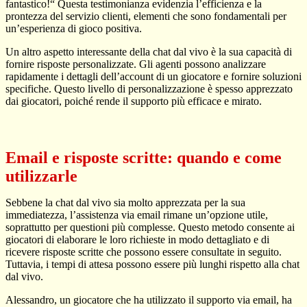
fantastico!“ Questa testimonianza evidenzia l’efficienza e la
prontezza del servizio clienti, elementi che sono fondamentali per
un’esperienza di gioco positiva.
Un altro aspetto interessante della chat dal vivo è la sua capacità di
fornire risposte personalizzate. Gli agenti possono analizzare
rapidamente i dettagli dell’account di un giocatore e fornire soluzioni
specifiche. Questo livello di personalizzazione è spesso apprezzato
dai giocatori, poiché rende il supporto più efficace e mirato.
Email e risposte scritte: quando e come
utilizzarle
Sebbene la chat dal vivo sia molto apprezzata per la sua
immediatezza, l’assistenza via email rimane un’opzione utile,
soprattutto per questioni più complesse. Questo metodo consente ai
giocatori di elaborare le loro richieste in modo dettagliato e di
ricevere risposte scritte che possono essere consultate in seguito.
Tuttavia, i tempi di attesa possono essere più lunghi rispetto alla chat
dal vivo.
Alessandro, un giocatore che ha utilizzato il supporto via email, ha