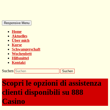
Responsive Menu
Home
Aktuelles
Über mich
Kurse
Schwangerschaft
Wochenbett
Hilfsmittel
Kontakt
Suchen
Scopri le opzioni di assistenza
clienti disponibili su 888
Casino