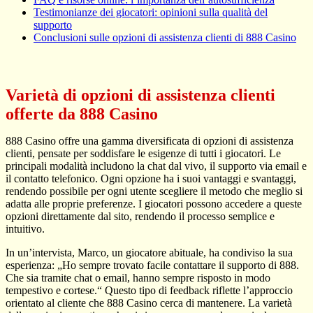
Testimonianze dei giocatori: opinioni sulla qualità del
supporto
Conclusioni sulle opzioni di assistenza clienti di 888 Casino
Varietà di opzioni di assistenza clienti
offerte da 888 Casino
888 Casino offre una gamma diversificata di opzioni di assistenza
clienti, pensate per soddisfare le esigenze di tutti i giocatori. Le
principali modalità includono la chat dal vivo, il supporto via email e
il contatto telefonico. Ogni opzione ha i suoi vantaggi e svantaggi,
rendendo possibile per ogni utente scegliere il metodo che meglio si
adatta alle proprie preferenze. I giocatori possono accedere a queste
opzioni direttamente dal sito, rendendo il processo semplice e
intuitivo.
In un’intervista, Marco, un giocatore abituale, ha condiviso la sua
esperienza: „Ho sempre trovato facile contattare il supporto di 888.
Che sia tramite chat o email, hanno sempre risposto in modo
tempestivo e cortese.“ Questo tipo di feedback riflette l’approccio
orientato al cliente che 888 Casino cerca di mantenere. La varietà