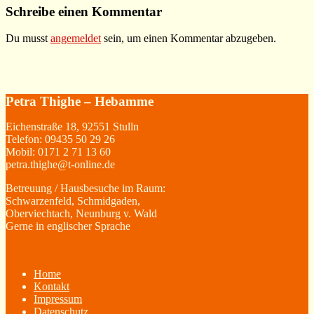
Schreibe einen Kommentar
Du musst
angemeldet
sein, um einen Kommentar abzugeben.
Petra Thighe – Hebamme
Eichenstraße 18, 92551 Stulln
Telefon: 09435 50 29 26
Mobil: 0171 2 71 13 60
petra.thighe@t-online.de
Betreuung / Hausbesuche im Raum:
Schwarzenfeld, Schmidgaden,
Oberviechtach, Neunburg v. Wald
Gerne in englischer Sprache
Home
Kontakt
Impressum
Datenschutz