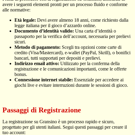
avere i seguenti elementi pronti per un processo fluido e conforme
alle normative:
Età legale:
Devi avere almeno 18 anni, come richiesto dalla
legge italiana per il gioco d’azzardo online.
Documento d’identità valido:
Una carta d’identità o
passaporto per la verifica dell’account, necessaria per prelievi
sicuri.
Metodo di pagamento:
Scegli tra opzioni come carte di
credito (Visa/Mastercard), e-wallet (PayPal, Skrill), o bonifici
bancari, tutti supportati per depositi e prelievi.
Indirizzo email attivo:
Utilizzato per la conferma della
registrazione e le comunicazioni importanti, come le offerte
bonus.
Connessione internet stabile:
Essenziale per accedere ai
giochi live e evitare interruzioni durante le sessioni di gioco.
Passaggi di Registrazione
La registrazione su Gransino è un processo rapido e sicuro,
progettato per gli utenti italiani. Segui questi passaggi per creare il
tuo account: